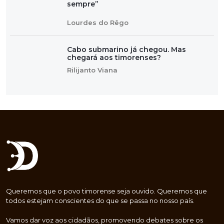
sempre”
Lourdes do Rêgo
Cabo submarino já chegou. Mas
chegará aos timorenses?
Rilijanto Viana
Queremos que o povo timorense seja ouvido. Queremos que
todos estejam conscientes do que se passa no nosso país.
Vamos dar voz aos cidadãos, promovendo debates sobre os