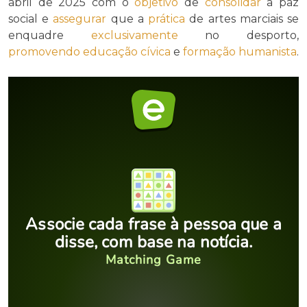
abril de 2025 com o
objetivo
de
consolidar
a paz
social e
assegurar
que a
prática
de artes marciais se
enquadre
exclusivamente
no desporto,
promovendo
educação cívica
e
formação humanista
.