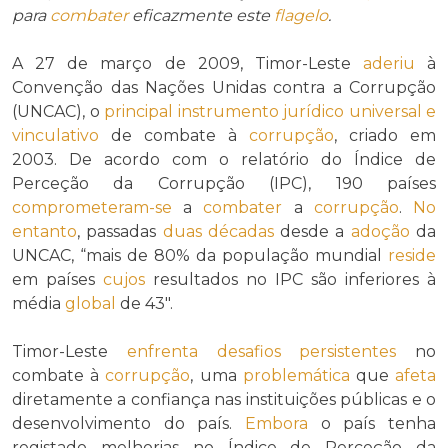
para
combater
eficazmente este
flagelo
.
A 27 de março de 2009, Timor-Leste
aderiu
à
Convenção das Nações Unidas contra a Corrupção
(UNCAC), o
principal instrumento jurídico universal e
vinculativo
de combate à
corrupção
, criado em
2003. De acordo com o relatório do Índice de
Perceção da Corrupção (IPC), 190 países
comprometeram-se
a
combater
a
corrupção
.
No
entanto
, passadas
duas décadas
desde a
adoção
da
UNCAC, “mais de 80% da população mundial
reside
em países
cujos
resultados no IPC são inferiores à
média
global
de 43″.
Timor-Leste
enfrenta
desafios persistentes
no
combate à
corrupção
, uma
problemática
que
afeta
diretamente a confiança nas instituições públicas e o
desenvolvimento do país.
Embora
o país tenha
registado melhorias no Índice de Perceção da