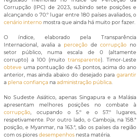
Corrupção (IPC) de 2023, subindo sete posições e
alcançando o 70.º lugar entre 180 países avaliados, o
cenário interno
mostra que ainda há muito por fazer.
O índice, elaborado pela Transparência
Internacional, avalia a
perceção
de
corrupção
no
setor público, numa escala de 0 (altamente
corrupto) a 100 (muito
transparente
). Timor-Leste
obteve
uma pontuação de 43 pontos, acima do ano
anterior, mas ainda abaixo do desejado para
garantir
a
plena confiança
na
administração pública
.
No Sudeste Asiático, apenas Singapura e a Malásia
apresentam melhores posições no combate à
corrupção
, ocupando o 5.º e o 57.º lugares,
respetivamente. Por outro lado, o Camboja, na 158.ª
posição, e Myanmar, na 163.ª, são os países da região
com os piores
desempenhos
nesta matéria.