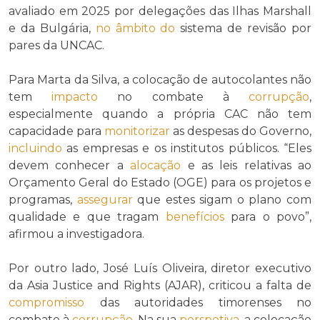
avaliado em 2025 por delegações das Ilhas Marshall
e da Bulgária,
no âmbito do
sistema de revisão por
pares da UNCAC.
Para Marta da Silva, a colocação de autocolantes não
tem
impacto
no combate à
corrupção
,
especialmente quando a própria CAC não tem
capacidade para
monitorizar
as despesas do Governo,
incluindo
as empresas e os institutos públicos. “Eles
devem conhecer a
alocação
e as leis relativas ao
Orçamento Geral do Estado (OGE) para os projetos e
programas,
assegurar
que estes sigam o plano com
qualidade e que tragam
benefícios
para o povo”,
afirmou a investigadora.
Por outro lado, José Luís Oliveira, diretor executivo
da Asia Justice and Rights (AJAR), criticou a falta de
compromisso
das autoridades timorenses no
combate à
corrupção
. Na sua
perspetiva
, a colocação