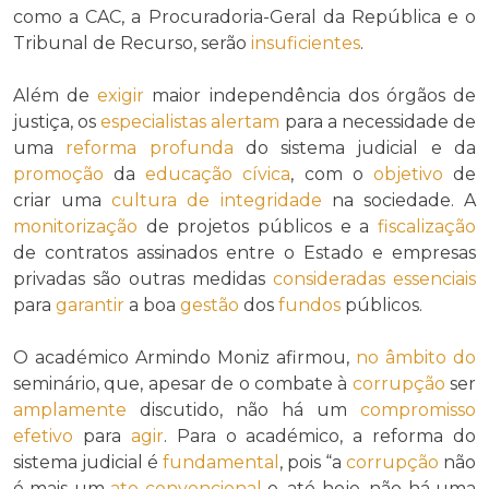
como a CAC, a Procuradoria-Geral da República e o
Tribunal de Recurso, serão
insuficientes
.
Além de
exigir
maior independência dos órgãos de
justiça, os
especialistas
alertam
para a necessidade de
uma
reforma profunda
do sistema judicial e da
promoção
da
educação cívica
, com o
objetivo
de
criar uma
cultura de integridade
na sociedade. A
monitorização
de projetos públicos e a
fiscalização
de contratos assinados entre o Estado e empresas
privadas são outras medidas
consideradas
essenciais
para
garantir
a boa
gestão
dos
fundos
públicos.
O académico Armindo Moniz afirmou,
no âmbito do
seminário, que, apesar de o combate à
corrupção
ser
amplamente
discutido, não há um
compromisso
efetivo
para
agir
. Para o académico, a reforma do
sistema judicial é
fundamental
, pois “a
corrupção
não
é mais um
ato convencional
e, até hoje, não há uma