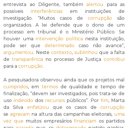
entrevista ao Diligente, também
alertou
para as
possíveis
interferências
em instituições de
investigação. “Muitos casos de
corrupção
são
organizados. A lei defende que o dono de um
processo em tribunal é o Ministério Público. Se
houver uma
intervenção política
nesta instituição,
pode ser que
determinado
caso não avance”,
argumentou
. Neste
contexto
,
sublinhou
que a falta
de
transparência
no processo de Justiça
contribui
para a
corrupção
.
A pesquisadora observou ainda que os projetos mal
cumpridos
, em
termos
de qualidade e tempo de
finalização, “devem ser investigados, pois trata-se de
uso
indevido
dos
recursos
públicos”. Por
fim
, Marta
da Silva
enfatizou
que os casos de
corrupção
se
agravam
na altura das campanhas eleitorais,
uma
vez que
muitos empresários
financiam
os partidos
para
garantir
que, se
determinado
partido ganhar,