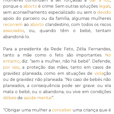
mulheres continuam a ser forçadas a
dar à luz
,
porque o
aborto
é crime. Sem outras soluções
legais
,
sem aconselhamento especializado ou sem o
devido
apoio do parceiro ou da família, algumas mulheres
recorrem
ao
aborto
clandestino, com todos os riscos
associados
, ou, quando têm o bebé, tentam
abandoná-lo.
Para a presidente da Rede Feto, Zélia Fernandes,
tanto a mãe como o feto são importantes.
No
entanto
, diz: “sem a mulher, não há bebé”. Defende,
por isso
, a proteção das mães, tanto em casos de
gravidez planeada, como em situações de
viola
ção
ou de gravidez não planeada. “No caso de bebés não
planeados, a consequência pode ser grave: ou ela
mata o bebé, ou o abandona, ou vive em condições
débeis
de
saúde mental
”.
“Obrigar uma mulher a
conceber
uma criança que é