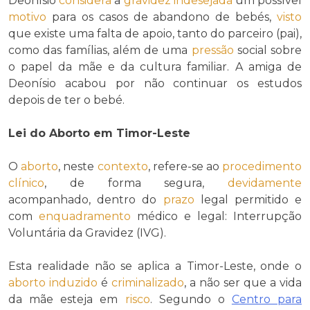
Deonísio
considera
a
gravidez indesejada
um possível
motivo
para os casos de abandono de bebés,
visto
que existe uma falta de apoio, tanto do parceiro (pai),
como das famílias, além de uma
pressão
social sobre
o papel da mãe e da cultura familiar. A amiga de
Deonísio acabou por não continuar os estudos
depois de ter o bebé.
Lei do Aborto em Timor-Leste
O
aborto
, neste
contexto
, refere-se ao
procedimento
clínico
, de forma segura,
devidamente
acompanhado, dentro do
prazo
legal permitido e
com
enquadramento
médico e legal: Interrupção
Voluntária da Gravidez (IVG).
Esta realidade não se aplica a Timor-Leste, onde o
aborto
induzido
é
criminalizado
, a não ser que a vida
da mãe esteja em
risco
. Segundo o
Centro para