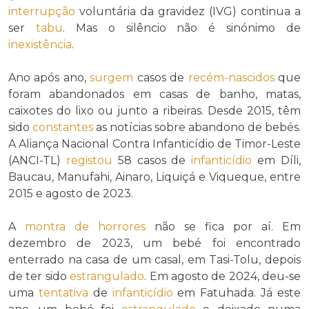
interrupção
voluntária da gravidez (IVG) continua a
ser
tabu
. Mas o silêncio não é sinónimo de
inexistência
.
Ano após ano,
surgem
casos de
recém-nascidos
que
foram abandonados em casas de banho, matas,
caixotes do lixo ou junto a ribeiras. Desde 2015, têm
sido
constantes
as notícias sobre abandono de bebés.
A Aliança Nacional Contra Infanticídio de Timor-Leste
(ANCI-TL)
registou
58 casos de
infanticídio
em Díli,
Baucau, Manufahi, Ainaro, Liquiçá e Viqueque, entre
2015 e agosto de 2023.
A
montra de horrores
não se fica por aí. Em
dezembro de 2023, um bebé foi encontrado
enterrado na casa de um casal, em Tasi-Tolu, depois
de ter sido
estrangulado
. Em agosto de 2024, deu-se
uma
tentativa
de
infanticídio
em Fatuhada. Já este