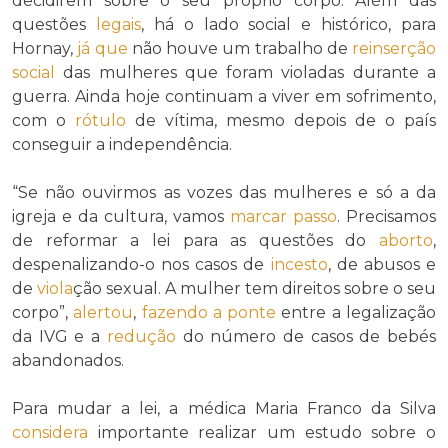
decidirem sobre o seu próprio corpo. Além das
questões
legais
, há o lado social e histórico, para
Hornay,
já que
não houve um trabalho de
reinserção
social
das mulheres que foram violadas durante a
guerra. Ainda hoje continuam a viver em sofrimento,
com o
rótulo
de vítima, mesmo depois de o país
conseguir a independência.
“Se não ouvirmos as vozes das mulheres e só a da
igreja e da cultura, vamos
marcar passo
. Precisamos
de reformar a lei para as questões do
aborto
,
despenalizando-o nos casos de
incesto
, de abusos e
de
viola
ção sexual. A mulher tem direitos sobre o seu
corpo”,
alertou
,
fazendo a ponte
entre a legalização
da IVG e a
redução
do número de casos de bebés
abandonados.
Para mudar a lei, a médica Maria Franco da Silva
considera
importante realizar um estudo sobre o