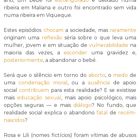
ano, um bebé foi
estrangulado
e deixado numa
ribeira em Maliana e outro foi encontrado sem vida
numa ribeira em Viqueque.
Estes episódios
chocam
a sociedade, mas
raramente
originam uma
reflexão
séria sobre o que leva uma
mulher, jovem e em situação de
vulnerabilidade
na
maioria das vezes, a
esconder
uma gravidez e,
posteriormente
, a abandonar o bebé.
Será que o silêncio em torno do
aborto
, o
medo
de
uma
condenação moral
, ou a
ausência
de apoio
social
contribuem
para esta realidade? E se existisse
mais
educação sexual
, mais apoio psicológico, mais
opções seguras — e mais
diálogo
? No fundo, que
realidade social explica o abandono
fatal
de
recém-
nascidos
?
Rosa e Lili (nomes fictícios) foram vítimas de abusos