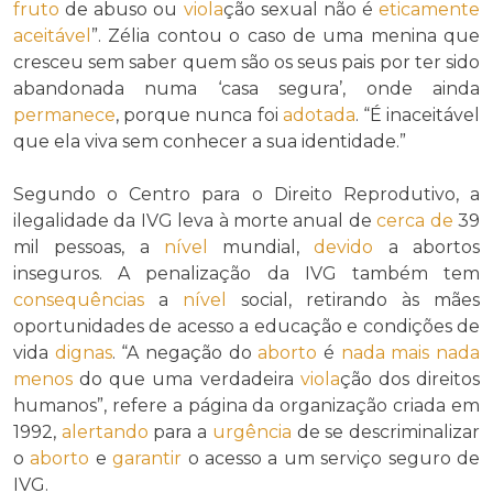
fruto
de abuso ou
viola
ção sexual não é
eticamente
aceitável
”. Zélia contou o caso de uma menina que
cresceu sem saber quem são os seus pais por ter sido
abandonada numa ‘casa segura’, onde ainda
permanece
, porque nunca foi
adotada
. “É inaceitável
que ela viva sem conhecer a sua identidade.”
Segundo o Centro para o Direito Reprodutivo, a
ilegalidade da IVG leva à morte anual de
cerca de
39
mil pessoas, a
nível
mundial,
devido
a abortos
inseguros. A penalização da IVG também tem
consequências
a
nível
social, retirando às mães
oportunidades de acesso a educação e condições de
vida
dignas
. “A negação do
aborto
é
nada mais nada
menos
do que uma verdadeira
viola
ção dos direitos
humanos”, refere a página da organização criada em
1992,
alertando
para a
urgência
de se descriminalizar
o
aborto
e
garantir
o acesso a um serviço seguro de
IVG.