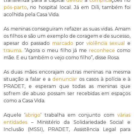
transferida para a capital
devido
a
complica
ções no
pós-parto
, no hospital local. Já em Díli, também foi
acolhida pela Casa Vida.
As meninas conseguiram refazer as suas vidas. Amam
os filhos e são um exemplo de coragem e de sucesso,
apesar do passado
marcado
por
violência sexual
e
trauma
. “Agora o meu filho já me
reconhece
como
mãe. E eu também o vejo como filho”, disse Rosa.
As duas mães encorajam outras meninas na mesma
situação a falar e a
denunciar
os casos à polícia e à
PRADET, e esperam que todas as meninas que
sofrem de abuso possam ser recebidas em espaços
como a Casa Vida.
Aquele ‘
abrigo
’ trabalha em conjunto com
várias
entidades
– Ministério da Solidariedade Social e
Inclusão (MSSI), PRADET, Assistência Legal para