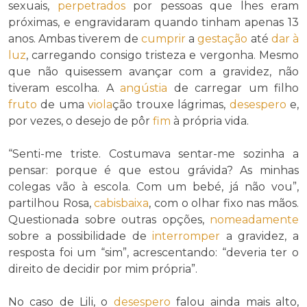
sexuais,
perpetrados
por pessoas que lhes eram
próximas, e engravidaram quando tinham apenas 13
anos. Ambas tiverem de
cumprir
a
gestação
até
dar à
luz
, carregando consigo tristeza e vergonha. Mesmo
que não quisessem avançar com a gravidez, não
tiveram escolha. A
angústia
de carregar um filho
fruto
de uma
viola
ção trouxe lágrimas,
desespero
e,
por vezes, o desejo de pôr
fim
à própria vida.
“Senti-me triste. Costumava sentar-me sozinha a
pensar: porque é que estou grávida? As minhas
colegas vão à escola. Com um bebé, já não vou”,
partilhou Rosa,
cabisbaixa
, com o olhar fixo nas mãos.
Questionada sobre outras opções,
nomeadamente
sobre a possibilidade de
interromper
a gravidez, a
resposta foi um “sim”, acrescentando: “deveria ter o
direito de decidir por mim própria”.
No caso de Lili, o
desespero
falou ainda mais alto,