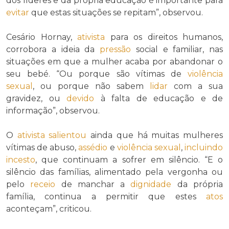
dos líderes e da própria educação é importante para
evitar
que estas situações se repitam”, observou.
Cesário Hornay,
ativista
para os direitos humanos,
corrobora a ideia da
pressão
social e familiar, nas
situações em que a mulher acaba por abandonar o
seu bebé. “Ou porque são vítimas de
violência
sexual
, ou porque não sabem
lidar
com a sua
gravidez, ou
devido
à falta de educação e de
informação”, observou.
O
ativista
salientou
ainda que há muitas mulheres
vítimas de abuso,
assédio
e
violência sexual
,
incluindo
incesto
, que continuam a sofrer em silêncio. “E o
silêncio das famílias, alimentado pela vergonha ou
pelo
receio
de manchar a
dignidade
da própria
família, continua a permitir que estes
atos
aconteçam”, criticou.