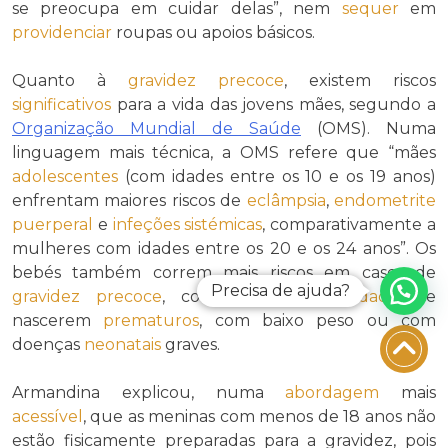
se preocupa em cuidar delas”, nem
sequer
em
providenciar
roupas ou apoios básicos.
Quanto à
gravidez precoce
, existem riscos
significativos
para a vida das jovens mães, segundo a
Organização Mundial de Saúde
(OMS). Numa
linguagem mais técnica, a OMS refere que “mães
adolescentes
(com idades entre os 10 e os 19 anos)
enfrentam maiores riscos de
eclâmpsia
,
endometrite
puerperal
e
infeções sistémicas
, comparativamente a
mulheres com idades entre os 20 e os 24 anos”. Os
bebés também correm mais riscos em casos de
Precisa de ajuda?
gravidez precoce
, com forte
probabilidade
de
nascerem
prematuros
, com baixo peso ou com
doenças
neonatais
graves.
Armandina explicou, numa
abordagem
mais
acessível
, que as meninas com menos de 18 anos não
estão fisicamente preparadas para a gravidez, pois