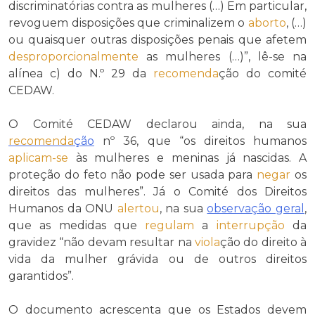
discriminatórias contra as mulheres (…) Em particular,
revoguem disposições que criminalizem o
aborto
, (…)
ou quaisquer outras disposições penais que afetem
desproporcionalmente
as mulheres (…)”, lê-se na
alínea c) do N.º 29 da
recomenda
ção do comité
CEDAW.
O Comité CEDAW declarou ainda, na sua
recomenda
ção
nº 36, que “os direitos humanos
aplicam-se
às mulheres e meninas já nascidas. A
proteção do feto não pode ser usada para
negar
os
direitos das mulheres”. Já o Comité dos Direitos
Humanos da ONU
alertou
, na sua
observação geral
,
que as medidas que
regulam
a
interrupção
da
gravidez “não devam resultar na
viola
ção do direito à
vida da mulher grávida ou de outros direitos
garantidos”.
O documento acrescenta que os Estados devem