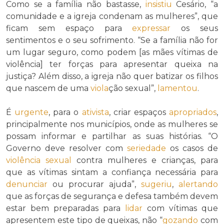
Como se a família não bastasse,
insistiu
Cesário, “a
comunidade e a igreja condenam as mulheres”, que
ficam sem espaço para
expressar
os seus
sentimentos e o seu sofrimento. “Se a família não for
um lugar seguro, como podem [as mães vítimas de
violência] ter forças para apresentar queixa na
justiça? Além disso, a igreja não quer batizar os filhos
que nascem de uma
viola
ção sexual”,
lamentou
.
É
urgente
, para o
ativista
, criar espaços
apropriados
,
principalmente nos municípios, onde as mulheres se
possam informar e partilhar as suas histórias. “O
Governo deve resolver com
seriedade
os casos de
violência sexual
contra mulheres e crianças, para
que as vítimas sintam a confiança necessária para
denunciar
ou procurar ajuda”,
sugeriu
,
alertando
que as forças de segurança e defesa também devem
estar bem preparadas para
lidar
com vítimas que
apresentem este tipo de queixas, não “
gozando
com