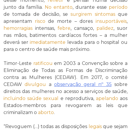
desse momento,
refletir
e pensar numa decisão
junto da família.
No entanto
, durante esse
período
de tomada de decisão, se
surgirem
sintomas
que
apresentam
risco
de morte – dores
insuportáveis
,
hemorragias
intensas,
febre
, cansaço,
palidez
, suor
nas mãos, batimentos cardíacos fortes – a mulher
deverá ser
imediatamente
levada para o hospital ou
para o centro de saúde mais próximo.
Timor-Leste
ratificou
em 2003 a Convenção sobre a
Eliminação de Todas as Formas de Discriminação
contra as Mulheres (CEDAW). Em 2017, o comité
CEDAW
divulgou
a
observação geral nº 35
sobre
direitos das mulheres no acesso a serviços de saúde,
incluindo
saúde sexual
e reprodutiva,
apelando
aos
Estados-membros para revogarem as leis que
criminalizam o
aborto
.
“Revoguem (…) todas as disposições
legais
que sejam