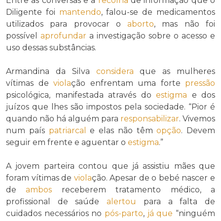
Entre as conversas e a
recolha
de informação que o
Diligente foi
mantendo
, falou-se de medicamentos
utilizados para provocar o
aborto
, mas não foi
possível
aprofundar
a investigação sobre o acesso e
uso dessas substâncias.
Armandina da Silva
considera
que as mulheres
vítimas de
viola
ção enfrentam uma forte
pressão
psicológica, manifestada através do
estigma
e dos
juízos que lhes são impostos pela sociedade. “Pior é
quando não há alguém para
responsabilizar
. Vivemos
num país
patriarcal
e elas não têm
opção
. Devem
seguir em frente e aguentar o
estigma
.”
A jovem parteira contou que já assistiu mães que
foram vítimas de
viola
ção. Apesar de o bebé nascer e
de
ambos
receberem tratamento médico, a
profissional de saúde
alertou
para a falta de
cuidados necessários no
pós-parto
,
já que
“ninguém