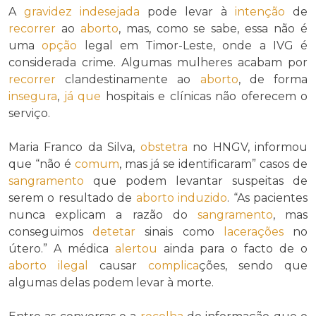
A
gravidez indesejada
pode levar à
intenção
de
recorrer
ao
aborto
, mas, como se sabe, essa não é
uma
opção
legal em Timor-Leste, onde a IVG é
considerada crime. Algumas mulheres acabam por
recorrer
clandestinamente ao
aborto
, de forma
insegura
,
já que
hospitais e clínicas não oferecem o
serviço.
Maria Franco da Silva,
obstetra
no HNGV, informou
que “não é
comum
, mas já se identificaram” casos de
sangramento
que podem levantar suspeitas de
serem o resultado de
aborto
induzido
. “As pacientes
nunca explicam a razão do
sangramento
, mas
conseguimos
detetar
sinais como
lacerações
no
útero.” A médica
alertou
ainda para o facto de o
aborto
ilegal
causar
complica
ções, sendo que
algumas delas podem levar à morte.