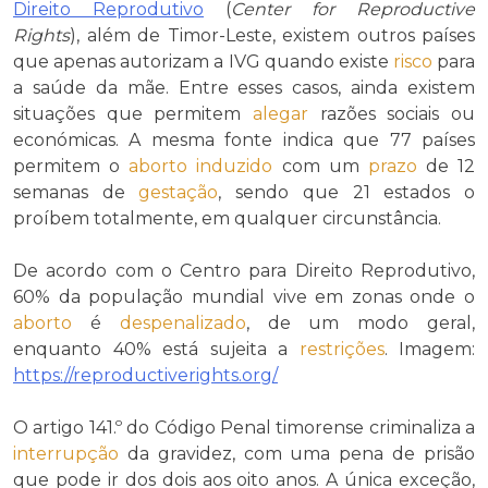
Direito Reprodutivo
(
Center for Reproductive
Rights
), além de Timor-Leste, existem outros países
que apenas autorizam a IVG quando existe
risco
para
a saúde da mãe. Entre esses casos, ainda existem
situações que permitem
alegar
razões sociais ou
económicas. A mesma fonte indica que 77 países
permitem o
aborto
induzido
com um
prazo
de 12
semanas de
gestação
, sendo que 21 estados o
proíbem totalmente, em qualquer circunstância.
De acordo com o Centro para Direito Reprodutivo,
60% da população mundial vive em zonas onde o
aborto
é
despenalizado
, de um modo geral,
enquanto 40% está sujeita a
restrições
. Imagem:
https://reproductiverights.org/
O artigo 141.º do Código Penal timorense criminaliza a
interrupção
da gravidez, com uma pena de prisão
que pode ir dos dois aos oito anos. A única exceção,