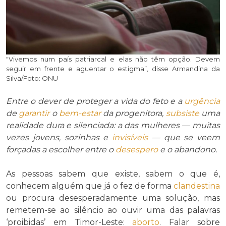
"Vivemos num país patriarcal e elas não têm opção. Devem
seguir em frente e aguentar o estigma”, disse Armandina da
Silva/Foto: ONU
Entre o dever de proteger a vida do feto e a
urgência
de
garantir
o
bem-estar
da progenitora,
subsiste
uma
realidade dura e silenciada: a das mulheres — muitas
vezes jovens, sozinhas e
invisíveis
— que se veem
forçadas a escolher entre o
desespero
e o abandono.
As pessoas sabem que existe, sabem o que é,
conhecem alguém que já o fez de forma
clandestina
ou procura desesperadamente uma solução, mas
remetem-se ao silêncio ao ouvir uma das palavras
‘proibidas’ em Timor-Leste:
aborto
. Falar sobre