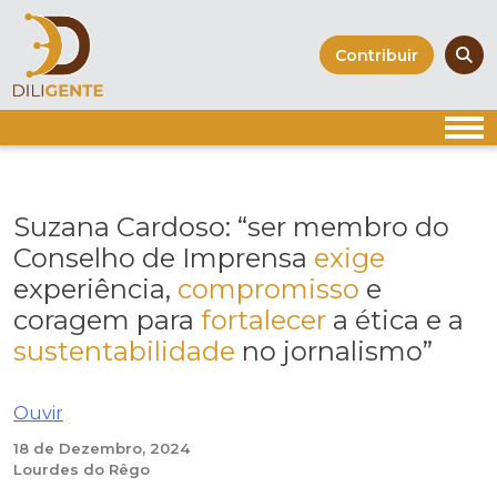
Skip
to
Contribuir
content
Suzana Cardoso: “ser membro do
Conselho de Imprensa
exige
experiência,
compromisso
e
coragem para
fortalecer
a ética e a
sustentabilidade
no jornalismo”
Ouvir
18 de Dezembro, 2024
Lourdes do Rêgo