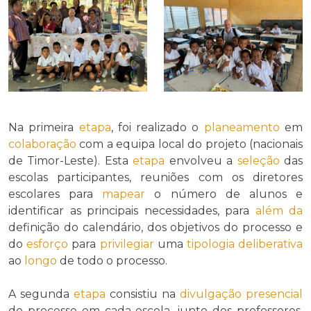
Na primeira
etapa
, foi realizado o
planeamento
em
colaboração
com a equipa local do projeto (nacionais
de Timor-Leste). Esta
etapa
envolveu a
seleção
das
escolas participantes, reuniões com os diretores
escolares para
mapear
o número de alunos e
identificar as principais necessidades, para
além da
definição do calendário, dos objetivos do processo e
do
esforço
para
privilegiar
uma
tipologia deliberativa
ao
longo
de todo o processo.
A segunda
etapa
consistiu na
divulgação presencial
do processo em cada escola, junto dos professores,