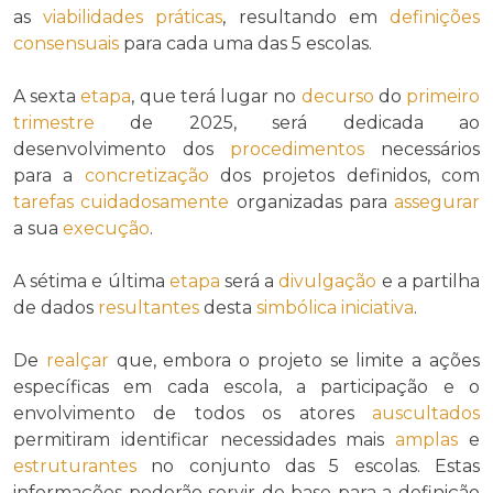
as
viabilidades práticas
, resultando em
definições
consensuais
para cada uma das 5 escolas.
A sexta
etapa
, que terá lugar no
decurso
do
primeiro
trimestre
de 2025, será dedicada ao
desenvolvimento dos
procedimentos
necessários
para a
concretização
dos projetos definidos, com
tarefas
cuidadosamente
organizadas para
assegurar
a sua
execução
.
A sétima e última
etapa
será a
divulgação
e a partilha
de dados
resultantes
desta
simbólica
iniciativa
.
De
realçar
que, embora o projeto se limite a ações
específicas em cada escola, a participação e o
envolvimento de todos os atores
auscultados
permitiram identificar necessidades mais
amplas
e
estruturantes
no conjunto das 5 escolas. Estas
informações poderão servir de base para a definição