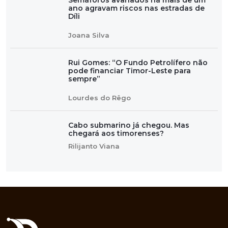
Semáforos avariados há mais de um
ano agravam riscos nas estradas de
Díli
Joana Silva
Rui Gomes: “O Fundo Petrolífero não
pode financiar Timor-Leste para
sempre”
Lourdes do Rêgo
Cabo submarino já chegou. Mas
chegará aos timorenses?
Rilijanto Viana