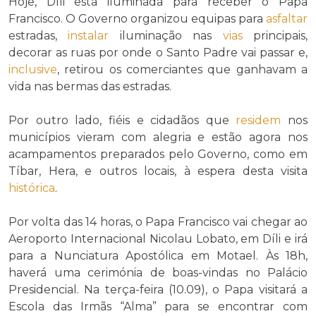
Hoje, Díli está iluminada para receber o Papa
Francisco. O Governo organizou equipas para
asfaltar
estradas,
instalar
iluminação nas
vias
principais,
decorar as ruas por onde o Santo Padre vai passar e,
inclusive
, retirou os comerciantes que ganhavam a
vida nas bermas das estradas.
Por outro lado, fiéis e cidadãos que
residem
nos
municípios vieram com alegria e estão agora nos
acampamentos preparados pelo Governo, como em
Tíbar, Hera, e outros locais, à espera desta visita
histórica
.
Por volta das 14 horas, o Papa Francisco vai chegar ao
Aeroporto Internacional Nicolau Lobato, em Díli e irá
para a Nunciatura Apostólica em Motael. Às 18h,
haverá uma cerimónia de boas-vindas no Palácio
Presidencial. Na terça-feira (10.09), o Papa visitará a
Escola das Irmãs “Alma” para se encontrar com