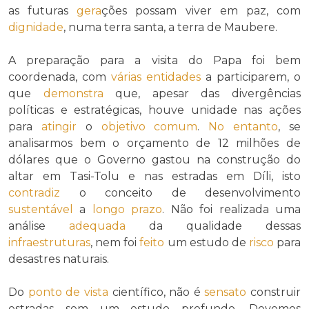
as futuras
gera
ções possam viver em paz, com
dignidade
, numa terra santa, a terra de Maubere.
A preparação para a visita do Papa foi bem
coordenada, com
várias
entidades
a participarem, o
que
demonstra
que, apesar das divergências
políticas e estratégicas, houve unidade nas ações
para
atingir
o
objetivo
comum
.
No entanto
, se
analisarmos bem o orçamento de 12 milhões de
dólares que o Governo gastou na construção do
altar em Tasi-Tolu e nas estradas em Díli, isto
contradiz
o conceito de desenvolvimento
sustentável
a
longo
prazo
. Não foi realizada uma
análise
adequada
da qualidade dessas
infraestruturas
, nem foi
feito
um estudo de
risco
para
desastres naturais.
Do
ponto de vista
científico, não é
sensato
construir
estradas sem um estudo profundo. Devemos