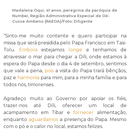
Madalena Oqui, 41 anos, peregrina da paróquia de
Numbei, Região Administrativa Especial de Oé-
Cusse Ambeno (RAEOA)/Foto: Diligente
“Sinto-me muito contente e quero participar na
missa que será presidida pelo Papa Francisco em Tasi-
Tolu.
Embora
estejamos
longe
e tenhamos de
atravessar o mar para chegar a Díli, onde estamos à
espera do Papa desde o dia 4 de setembro, sentimos
que vale a pena,
pois
a visita do Papa trará bênçãos,
paz e
harmonia
para mim, para a minha família e para
todos nós, timorenses.
Agradeço muito ao Governo por apoiar os fiéis,
trazer-nos até Díli, oferecer um local de
acampamento em Tibar e
fornecer
alimentação,
enquanto
aguardamos
a presença do Papa. Mesmo
com o pó e o calor no local, estamos felizes.