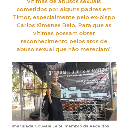
vítimas de abusos sexuais
cometidos
por alguns padres em
Timor, especialmente pelo ex-bispo
Carlos Ximenes Belo. Para que as
vítimas possam
obter
reconhecimento
pelos
atos
de
abuso sexual
que não mereciam”
Imaculada Gouveia Leite, membro da Rede dos