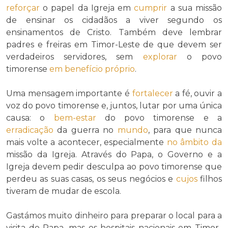
reforçar
o papel da Igreja em
cumprir
a sua missão
de ensinar os cidadãos a viver segundo os
ensinamentos de Cristo. Também deve lembrar
padres e freiras em Timor-Leste de que devem ser
verdadeiros servidores, sem
explorar
o povo
timorense
em benefício próprio
.
Uma mensagem importante é
fortalecer
a fé, ouvir a
voz do povo timorense e, juntos, lutar por uma única
causa: o
bem-estar
do povo timorense e a
erradicação
da guerra no
mundo
, para que nunca
mais volte a acontecer, especialmente
no âmbito da
missão da Igreja. Através do Papa, o Governo e a
Igreja devem pedir desculpa ao povo timorense que
perdeu as suas casas, os seus negócios e
cujos
filhos
tiveram de mudar de escola.
Gastámos muito dinheiro para preparar o local para a
visita do Papa, mas os hospitais nacionais em Timor-