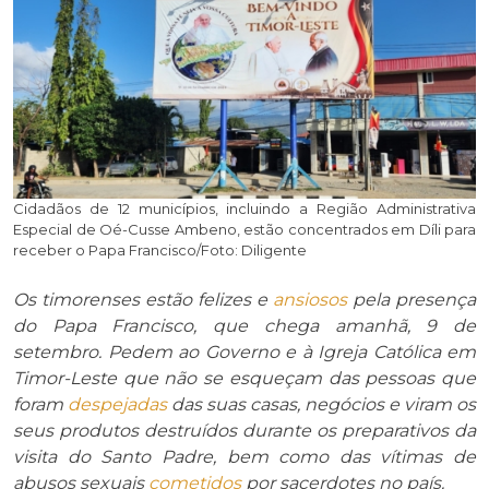
Cidadãos de 12 municípios, incluindo a Região Administrativa
Especial de Oé-Cusse Ambeno, estão concentrados em Díli para
receber o Papa Francisco/Foto: Diligente
Os timorenses estão felizes e
ansiosos
pela presença
do Papa Francisco, que chega amanhã, 9 de
setembro. Pedem ao Governo e à Igreja Católica em
Timor-Leste que não se esqueçam d
a
s
pessoas que
foram
despejadas
das suas casas, negócios e viram os
seus produtos destruídos
durante os preparativos da
visita do
Santo Padre
, bem como das
vítimas
de
abusos sexuais
cometidos
por
sacerdotes
no país.