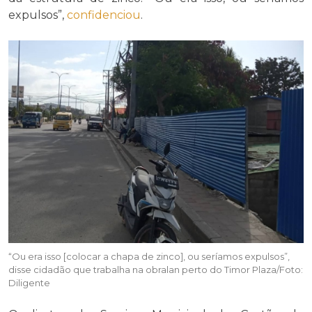
expulsos”,
confidenciou
.
“Ou era isso [colocar a chapa de zinco], ou seríamos expulsos”,
disse cidadão que trabalha na obralan perto do Timor Plaza/Foto:
Diligente