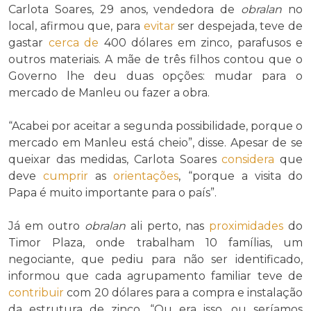
Carlota Soares, 29 anos, vendedora de
obralan
no
local, afirmou que, para
evitar
ser despejada, teve de
gastar
cerca de
400 dólares em zinco, parafusos e
outros materiais. A mãe de três filhos contou que o
Governo lhe deu duas opções: mudar para o
mercado de Manleu ou fazer a obra.
“Acabei por aceitar a segunda possibilidade, porque o
mercado em Manleu está cheio”, disse. Apesar de se
queixar das medidas, Carlota Soares
considera
que
deve
cumprir
as
orientações
, “porque a visita do
Papa é muito importante para o país”.
Já em outro
obralan
ali perto, nas
proximidades
do
Timor Plaza, onde trabalham 10 famílias, um
negociante, que pediu para não ser identificado,
informou que cada agrupamento familiar teve de
contribuir
com 20 dólares para a compra e instalação
da estrutura de zinco. “Ou era isso, ou seríamos