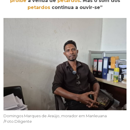
proíbe
a venda de
petardos
. Mas o som dos
petardos
continua a ouvir-se”
Domingos Marques de Araújo, morador em Manleuana
/Foto:Diligente