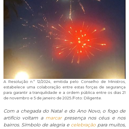
A Resolução n.º 12/2024, emitida pelo Conselho de Ministros,
estabelece uma colaboração entre estas forças de segurança
para garantir a tranquilidade e a ordem pública entre os dias 21
de novembro e 5 de janeiro de 2025 /Foto: Diligente.
Com a chegada do Natal e do Ano Novo, o fogo de
artifício voltam a
marcar
presença nos céus e nos
bairros. Símbolo de alegria e
celebração
para muitos,