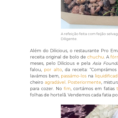
A refeição feita com feijão selv
Diligente.
Além do Dilicious, o restaurante Pro 
receita original de bolo de
chuchu
. A
fór
meses, pelo Dilicious e pela
Asia Found
falou,
por alto
, da receita: “Comprámo
lavámos bem,
passámo-los
na
liquidifica
cheiro
agradável
.
Posteriormente
, mistu
para cozer. No
fim
, cortámos em fatias
folhas de hortelã. Vendemos cada fatia por