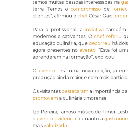
temos muitas pessoas interessadas na
ga
terra. Temos o
compromisso
de
fornec
clientes”, afirmou o
chef
César Gaio,
propr
Para o profissional, a
iniciativa
também é
modernos e cativantes. O
chef
referiu
qu
educação culinária, que
decorreu
há dois
agora presentes no
evento
. “Esta foi u
aprenderam na formação”, explicou.
O
evento
terá uma nova edição, já em
produção ainda maior e com mais particip
Os visitantes
destacaram
a importância d
promovem
a culinária timorense.
Izo Pereira, famoso músico de Timor-Leste
o
evento
evidencia
o quanto a
gastronom
mais
valorizada
.