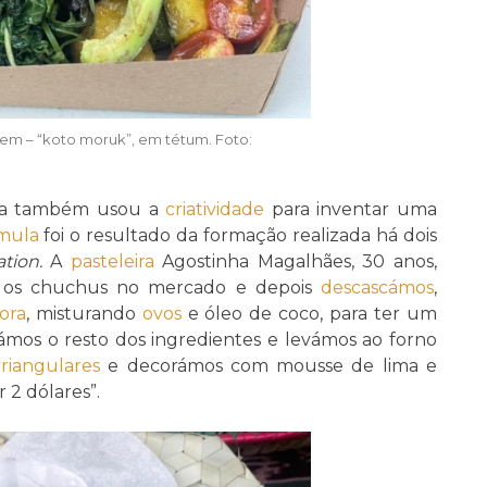
agem – “koto moruk”, em tétum. Foto:
Ema também usou a
criatividade
para inventar uma
mula
foi o resultado da formação realizada há dois
ation.
A
pasteleira
Agostinha Magalhães, 30 anos,
s os chuchus no mercado e depois
descascámos
,
dora
, misturando
ovos
e óleo de coco, para ter um
rámos o resto dos ingredientes e levámos ao forno
triangulares
e decorámos com mousse de lima e
 2 dólares”.