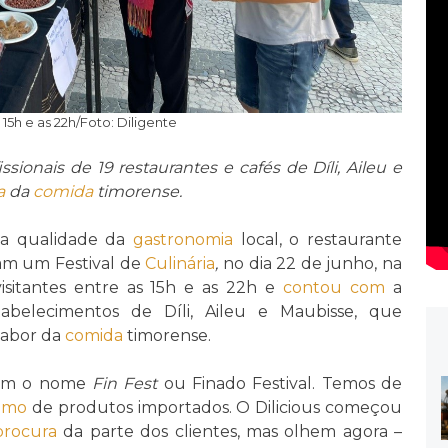
15h e as 22h/Foto: Diligente
ssionais de 19 restaurantes e cafés de Díli, Aileu e
a
da
comida
timorense.
a qualidade da
gastronomia
local, o restaurante
ram um Festival de
Culinária
,
no dia 22 de junho, na
sitantes entre as 15h e as 22h e
contou com
a
stabelecimentos de Díli, Aileu e Maubisse, que
sabor da
comida
timorense.
 com o nome
Fin Fest
ou Finado Festival. Temos de
umo
de produtos importados. O Dilicious começou
procura
da parte dos clientes, mas olhem agora –