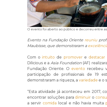
O evento foi aberto ao público e decorreu entre as 
Evento na Fundação Oriente
reuniu
profi
Maubisse, que demonstraram a
excelênci
Com o
intuito
de
promover
e
destacar
Dilicious e a
Asia Foundation
(AF) realiza
Fundação Oriente. O
evento
recebeu vi
participação de profissionais de 19 e
demonstraram a riqueza, a
variedade
e o 
“Esta atividade já aconteceu em 2017,
encontrar soluções para
diminuir
o
cons
a servir
comida
local e não havia muita