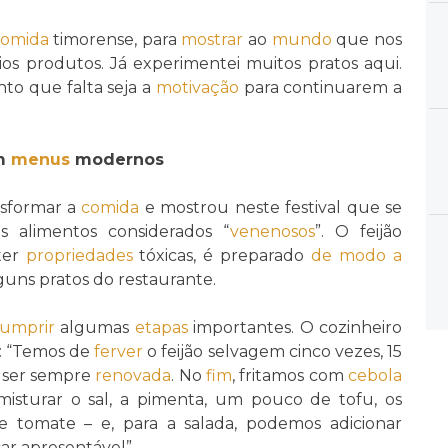
comida
timorense, para
mostrar
ao
mundo
que nos
s produtos. Já experimentei muitos pratos aqui.
nto que falta seja a
motivação
para continuarem a
em
menus
modernos
nsformar a
comida
e mostrou neste festival que se
 alimentos considerados “
venenosos
”. O feijão
ter
propriedades
tóxicas, é preparado
de modo a
guns pratos do restaurante.
umprir
algumas
etapas
importantes. O cozinheiro
ca: “Temos de
ferver
o feijão selvagem cinco vezes, 15
e ser sempre
renovada
. No
fim
, fritamos com
cebola
isturar o sal, a pimenta, um pouco de tofu, os
 tomate – e, para a salada, podemos adicionar
ar apresentável”.