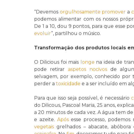
“Devemos
orgulhosamente
promover
a
podemos alimentar com os nossos próprio
De 1 a 10, dou 9 pontos, para que esse po
evoluir
”, partilhou o músico.
Transformação dos produtos locais 
O Dilicious foi mais
longe
na ideia de tra
pode retirar
aspetos
nocivos
de alguns
selvagem, por exemplo, conhecido por 
perder a
toxicidade
e a ser incluído em al
Para que isso seja possível, é necessário
c
do Dilicous, Pascoal Maria, 25 anos, expli
a 20 minutos de cada vez. A água tem d
e azeite.
Após
esse processo, podemos m
vegetais
grelhados – abacate, abóbora e
espinafre
. No
fim
, decoramos tudo para fic