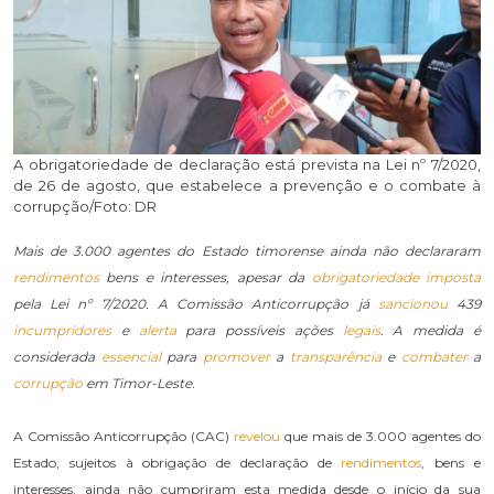
A obrigatoriedade de declaração está prevista na Lei nº 7/2020,
de 26 de agosto, que estabelece a prevenção e o combate à
corrupção/Foto: DR
Mais de 3.000 agentes do Estado timorense ainda não declararam
rendimentos
bens e interesses, apesar da
obrigatoriedade
imposta
pela Lei nº 7/2020. A Comissão Anticorrupção já
sancionou
439
incumpridores
e
alerta
para possíveis ações
legais
. A medida é
considerada
essencial
para
promover
a
transparência
e
combater
a
corrupção
em Timor-Leste.
A Comissão Anticorrupção (CAC)
revelou
que mais de 3.000 agentes do
Estado, sujeitos à obrigação de declaração de
rendimentos
, bens e
interesses, ainda não cumpriram esta medida desde o início da sua