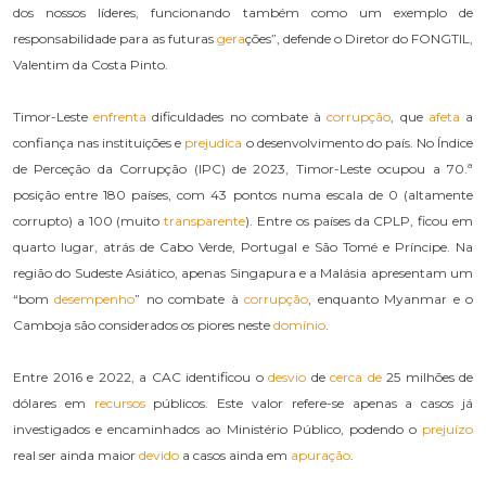
dos nossos líderes, funcionando também como um exemplo de
responsabilidade para as futuras
gera
ções”, defende o Diretor do FONGTIL,
Valentim da Costa Pinto.
Timor-Leste
enfrenta
dificuldades no combate à
corrupção
, que
afeta
a
confiança nas instituições e
prejudica
o desenvolvimento do país. No Índice
de Perceção da Corrupção (IPC) de 2023, Timor-Leste ocupou a 70.ª
posição entre 180 países, com 43 pontos numa escala de 0 (altamente
corrupto) a 100 (muito
transparente
). Entre os países da CPLP, ficou em
quarto lugar, atrás de Cabo Verde, Portugal e São Tomé e Príncipe. Na
região do Sudeste Asiático, apenas Singapura e a Malásia apresentam um
“bom
desempenho
” no combate à
corrupção
, enquanto Myanmar e o
Camboja são considerados os piores neste
domínio
.
Entre 2016 e 2022, a CAC identificou o
desvio
de
cerca de
25 milhões de
dólares em
recursos
públicos. Este valor refere-se apenas a casos já
investigados e encaminhados ao Ministério Público, podendo o
prejuízo
real ser ainda maior
devido
a casos ainda em
apuração
.