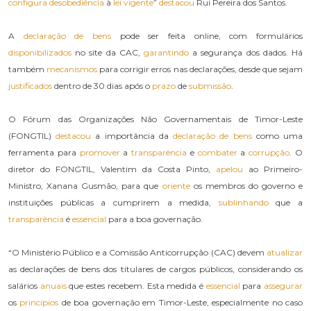
configura
desobediência
à
lei vigente
”
destacou
Rui Pereira dos Santos.
A
declaração de bens
pode ser feita online, com formulários
disponibilizados
no site da CAC,
garantindo
a segurança dos dados. Há
também
mecanismos
para corrigir erros nas declarações, desde que sejam
justificados
dentro de 30 dias após o
prazo
de
submissão
.
O Fórum das Organizações Não Governamentais de Timor-Leste
(FONGTIL)
destacou
a importância da
declaração de bens
como uma
ferramenta para
promover
a
transparência
e
combater
a
corrupção
. O
diretor do FONGTIL, Valentim da Costa Pinto,
apelou
ao Primeiro-
Ministro, Xanana Gusmão, para que
oriente
os membros do governo e
instituições públicas a cumprirem a medida,
sublinhando
que a
transparência
é
essencial
para a boa governação.
“O Ministério Público e a Comissão Anticorrupção (CAC) devem
atualizar
as declarações de bens dos titulares de cargos públicos, considerando os
salários
anuais
que estes recebem. Esta medida é
essencial
para
assegurar
os
princípios
de boa governação em Timor-Leste, especialmente no caso