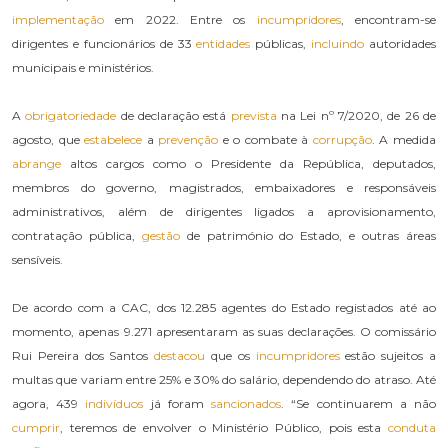
implementação
em 2022. Entre os
incumpridores
, encontram-se
dirigentes e funcionários de 33
entidades
públicas,
incluindo
autoridades
municipais e ministérios.
A
obrigatoriedade
de declaração está
prevista
na Lei nº 7/2020, de 26 de
agosto, que
estabelece
a
prevenção
e o combate à
corrupção
. A medida
abrange
altos cargos como o Presidente da República, deputados,
membros do governo, magistrados, embaixadores e responsáveis
administrativos, além de dirigentes ligados a aprovisionamento,
contratação pública,
gestão
de património do Estado, e outras áreas
sensíveis.
De acordo com a CAC, dos 12.285 agentes do Estado registados até ao
momento, apenas 9.271 apresentaram as suas declarações. O comissário
Rui Pereira dos Santos
destacou
que os
incumpridores
estão sujeitos a
multas que variam entre 25% e 30% do salário, dependendo do atraso. Até
agora, 439
indivíduos
já foram
sancionados
. “Se continuarem a não
cumprir
, teremos de envolver o Ministério Público, pois esta
conduta