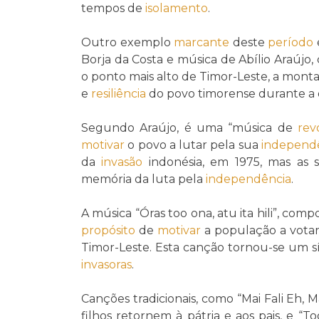
tempos de
isolamento
.
Outro exemplo
marcante
deste
período
Borja da Costa e música de Abílio Araújo
o ponto mais alto de Timor-Leste, a mon
e
resiliência
do povo timorense durante a
Segundo Araújo, é uma “música de
rev
motivar
o povo a lutar pela sua
independ
da
invasão
indonésia, em 1975, mas as 
memória da luta pela
independência
.
A música “Óras too ona, atu ita hili”, com
propósito
de
motivar
a população a vota
Timor-Leste. Esta canção tornou-se um 
invasoras
.
Canções tradicionais, como “Mai Fali Eh,
filhos retornem à pátria e aos pais, e “