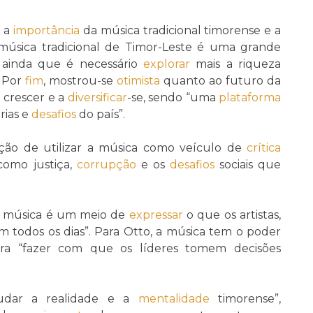
u
a
importância
da música tradicional timorense e a
A música tradicional de Timor-Leste é uma grande
o ainda que é necessário
explorar
mais a riqueza
. Por
fim
, mostrou-se
otimista
quanto ao futuro da
 crescer e a
diversificar
-se, sendo “uma
plataforma
rias e
desafios
do país”.
ção de utilizar a música como veículo de
crítica
como justiça,
corrupção
e os
desafios
sociais que
“a música é um meio de
expressar
o que os artistas,
m todos os dias”. Para Otto, a música tem o poder
ara “fazer com que os líderes tomem decisões
udar a realidade e a
mentalidade
timorense”,