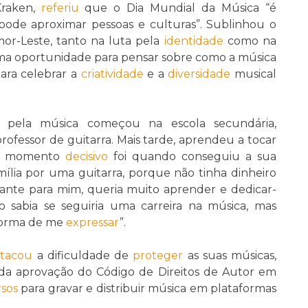
Kraken,
referiu
que o Dia Mundial da Música “é
ode aproximar pessoas e culturas”. Sublinhou o
or-Leste, tanto na luta pela
identidade
como na
 “uma oportunidade para pensar sobre como a música
ara celebrar a
criatividade
e a
diversidade
musical
e pela música começou na escola secundária,
rofessor de guitarra. Mais tarde, aprendeu a tocar
 O momento
decisivo
foi quando conseguiu a sua
amília por uma guitarra, porque não tinha dinheiro
ante para mim, queria muito aprender e dedicar-
o sabia se seguiria uma carreira na música, mas
forma de me
expressar
”.
stacou
a dificuldade de
proteger
as suas músicas,
r da aprovação do Código de Direitos de Autor em
sos
para gravar e distribuir música em plataformas