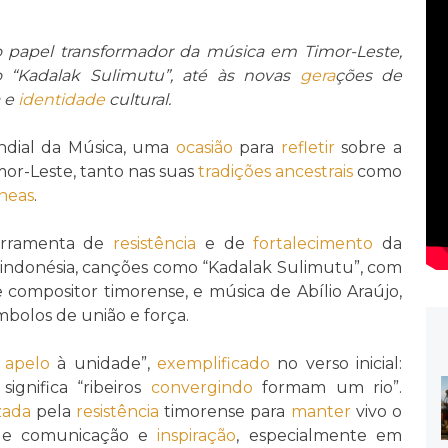
 papel transformador da música em Timor-Leste,
 “Kadalak Sulimutu”, até às novas
gera
ções de
a e
identidade
cultural.
dial da Música, uma
ocasião
para
refletir
sobre a
or-Leste, tanto nas suas
tradições
ancestrais
como
neas
.
erramenta de
resistência
e de
fortalecimento
da
 indonésia, canções como “Kadalak Sulimutu”, com
e compositor timorense, e música de Abílio Araújo,
bolos de união e força.
m
apelo
à unidade”,
exemplificado
no verso inicial:
ignifica “ribeiros
convergindo
formam um rio”.
izada
pela
resistência
timorense para
manter
vivo o
 de comunicação e
inspiração
, especialmente em