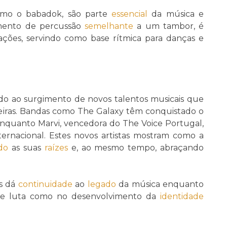
 como o babadok, são parte
essencial
da música e
umento de percussão
semelhante
a um tambor, é
ções, servindo como base rítmica para danças e
tido ao surgimento de novos talentos musicais que
teiras. Bandas como The Galaxy têm conquistado o
nquanto Marvi, vencedora do The Voice Portugal,
ternacional. Estes novos artistas mostram como a
do
as suas
raízes
e, ao mesmo tempo, abraçando
s dá
continuidade
ao
legado
da música enquanto
de luta como no desenvolvimento da
identidade