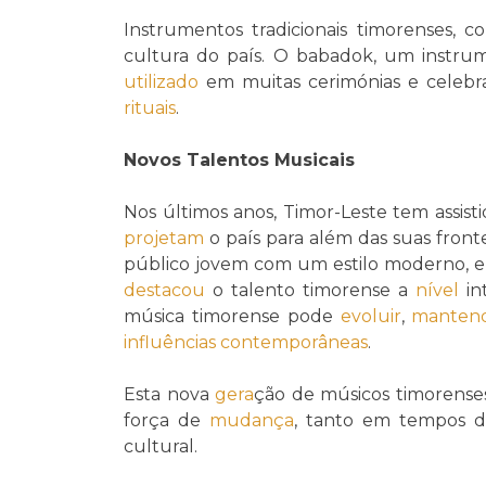
Instrumentos tradicionais timorenses,
cultura do país. O babadok, um instr
utilizado
em muitas cerimónias e celebra
rituais
.
Novos Talentos Musicais
Nos últimos anos, Timor-Leste tem assis
projetam
o país para além das suas fron
público jovem com um estilo moderno, e
destacou
o talento timorense a
nível
in
música timorense pode
evoluir
,
manten
influências
contemporâneas
.
Esta nova
gera
ção de músicos timorense
força de
mudança
, tanto em tempos 
cultural.