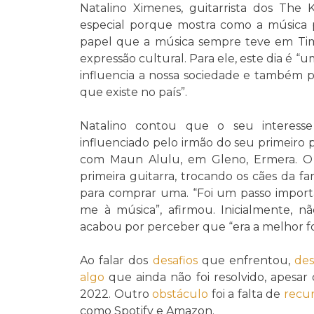
Natalino Ximenes, guitarrista dos The 
especial porque mostra como a música p
papel que a música sempre teve em Tim
expressão cultural. Para ele, este dia é
influencia a nossa sociedade e também p
que existe no país”.
Natalino contou que o seu interess
influenciado pelo irmão do seu primeiro p
com Maun Alulu, em Gleno, Ermera.
primeira guitarra, trocando os cães da f
para comprar uma. “Foi um passo import
me à música”, afirmou. Inicialmente, nã
acabou por perceber que “era a melhor 
Ao falar dos
desafios
que enfrentou,
de
algo
que ainda não foi resolvido, apesa
2022. Outro
obstáculo
foi a falta de
recur
como Spotify e Amazon.