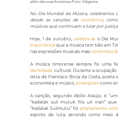
além das suas fronteiras /Foto: Diligente
No Dia Mundial da Música, celebramos o
desde as canções de
resistência
, como
músicos que continuam a lutar por justiç
Hoje, 1 de outubro,
celebra-se
o Dia Mun
importância
que a música tem tido em Tim
nas expressões musicais mais
contemporâ
A música timorense sempre foi uma f
identidade
cultural. Durante a ocupação
letra de Francisco Borja da Costa, poeta 
economista e músico,
emergiram
como sím
A canção, segundo Abílio Araújo, é “u
“kadalak suli mutuk fila ué inan” que s
“Kadalak Sulimutu” foi
amplamente
util
espírito de luta, servindo como meio