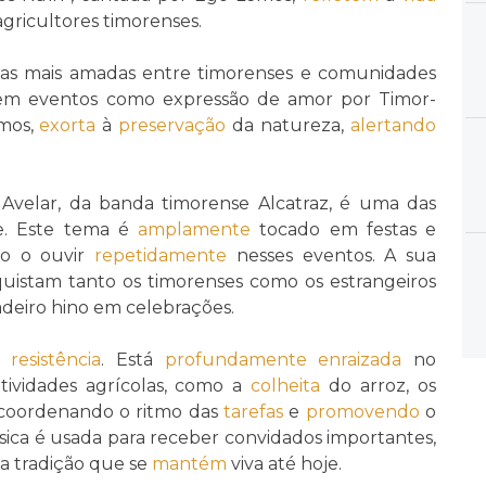
agricultores timorenses.
as mais amadas entre timorenses e comunidades
m eventos como expressão de amor por Timor-
emos,
exorta
à
preservação
da natureza,
alertando
 Avelar, da banda timorense Alcatraz, é uma das
e. Este tema é
amplamente
tocado em festas e
ão o ouvir
repetidamente
nesses eventos. A sua
quistam tanto os timorenses como os estrangeiros
deiro hino em celebrações.
resistência
. Está
profundamente
enraizada
no
ividades agrícolas, como a
colheita
do arroz, os
 coordenando o ritmo das
tarefas
e
promovendo
o
sica é usada para receber convidados importantes,
a tradição que se
mantém
viva até hoje.