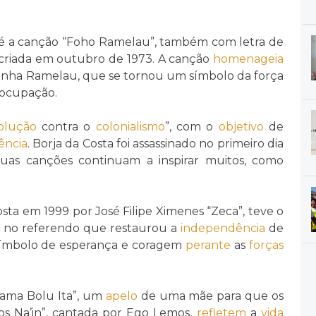
é a canção “Foho Ramelau”, também com letra de
, criada em outubro de 1973. A canção
homenageia
tanha Ramelau, que se tornou um símbolo da força
 ocupação.
olução
contra o
colonialismo
”, com o
objetivo
de
ência
. Borja da Costa foi assassinado no primeiro dia
suas canções continuam a inspirar muitos, como
posta em 1999 por José Filipe Ximenes “Zeca”, teve o
r no referendo que restaurou a
independência
de
símbolo de esperança e coragem
perante
as
forças
 Mama Bolu Ita”, um
apelo
de uma mãe para que os
Toos Na’in”, cantada por Ego Lemos,
refletem
a
vida