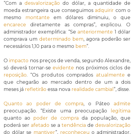
“Com a
desvalorização
do dólar, a quantidade de
moeda estrangeira que conseguimos
adquirir
com o
mesmo
montante
em dólares diminuiu, o que
encarece
diretamente as compras”, explicou. O
administrador exemplifica: “Se
anteriormente
1 dólar
comprava um
determinado
bem
, agora poderão ser
necessários 1,10 para o mesmo
bem
”.
O
impacto
nos preços de venda, segundo Alexandre,
só deverá tornar-se
evidente
nos próximos ciclos de
reposição
. “Os produtos comprados
atualmente
e
que chegarão ao mercado dentro de um a dois
meses já
refletirão
essa nova
realidade cambial
”, disse.
Quanto ao
poder de compra
, o Páteo
admite
preocupação. “Existe uma preocupação
legítima
quanto ao
poder de compra
da população, que
poderá ser
afetado
se a
tendência
de
desvalorização
do dólar se
mantiver
”,
reconheceu
o administrador,