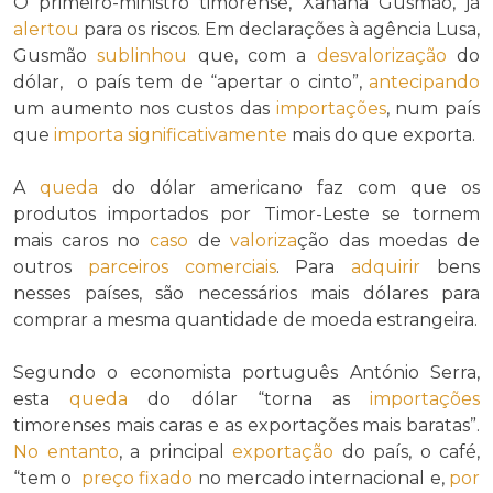
O primeiro-ministro timorense, Xanana Gusmão, já
alertou
para os riscos. Em declarações à agência Lusa,
Gusmão
sublinhou
que, com a
desvalorização
do
dólar, o país tem de “apertar o cinto”,
antecipando
um aumento nos custos das
importações
, num país
que
importa
significativamente
mais do que exporta.
A
queda
do dólar americano faz com que os
produtos importados por Timor-Leste se tornem
mais caros no
caso
de
valoriza
ção das moedas de
outros
parceiros comerciais
. Para
adquirir
bens
nesses países, são necessários mais dólares para
comprar a mesma quantidade de moeda estrangeira.
Segundo o economista português António Serra,
esta
queda
do dólar “torna as
importações
timorenses mais caras e as exportações mais baratas”.
No entanto
, a principal
exportação
do país, o café,
“tem o
preço fixado
no mercado internacional e,
por