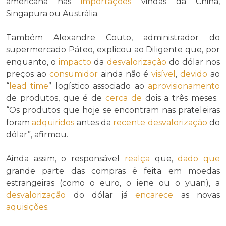
americana nas
importações
vindas da China,
Singapura ou Austrália.
Também Alexandre Couto, administrador do
supermercado Páteo, explicou ao Diligente que, por
enquanto, o
impacto
da
desvalorização
do dólar nos
preços ao
consumidor
ainda não é
visível
,
devido
ao
“
lead time
” logístico associado ao
aprovisionamento
de produtos, que é de
cerca de
dois a três meses.
“Os produtos que hoje se encontram nas prateleiras
foram
adquiridos
antes da
recente
desvalorização
do
dólar”, afirmou.
Ainda assim, o responsável
realça
que,
dado que
grande parte das compras é feita em moedas
estrangeiras (como o euro, o iene ou o yuan), a
desvalorização
do dólar já
encarece
as novas
aquisições
.