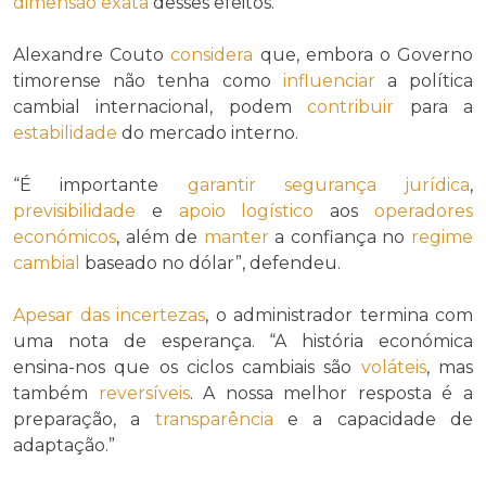
dimensão exata
desses efeitos.
Alexandre Couto
considera
que, embora o Governo
timorense não tenha como
influenciar
a política
cambial internacional, podem
contribuir
para a
estabilidade
do mercado interno.
“É importante
garantir
segurança jurídica
,
previsibilidade
e
apoio logístico
aos
operadores
económicos
, além de
manter
a confiança no
regime
cambial
baseado no dólar”, defendeu.
Apesar das
incertezas
, o administrador termina com
uma nota de esperança. “A história económica
ensina-nos que os ciclos cambiais são
voláteis
, mas
também
reversíveis
. A nossa melhor resposta é a
preparação, a
transparência
e a capacidade de
adaptação.”