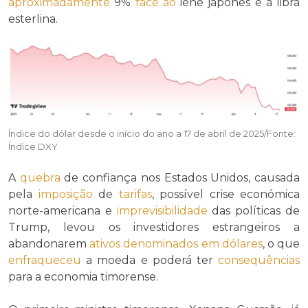
aproximadamente
9%
face ao
iene japonês e à libra
esterlina.
Índice do dólar desde o início do ano a 17 de abril de 2025/Fonte:
Índice DXY
A
quebra
de confiança nos Estados Unidos, causada
pela
imposição
de
tarifas
, possível crise económica
norte-americana e
imprevisibilidade
das políticas de
Trump, levou os investidores estrangeiros a
abandonarem
ativos denominados em dólares
, o que
enfraqueceu
a moeda e poderá ter
consequências
para a economia timorense.