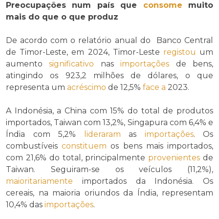
Preocupações num país que
consome
muito
mais do que o que produz
De acordo com o relatório anual do Banco Central
de Timor-Leste, em 2024, Timor-Leste
registou
um
aumento
significativo
nas
importações
de bens,
atingindo os 923,2 milhões de dólares, o que
representa um
acréscimo
de 12,5%
face a
2023.
A Indonésia, a China com 15% do total de produtos
importados, Taiwan com 13,2%, Singapura com 6,4% e
Índia com 5,2%
lideraram
as
importações
. Os
combustíveis
constituem
os bens mais importados,
com 21,6% do total, principalmente
provenientes
de
Taiwan. Seguiram-se os veículos (11,2%),
maioritariamente
importados da Indonésia. Os
cereais, na maioria oriundos da Índia, representam
10,4% das
importações
.