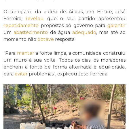
O delegado da aldeia de Ai-dak, em Bihare, José
Ferreira,
revelou
que o seu partido apresentou
repetidamente
propostas ao governo para
garantir
um
abastecimento
de água
adequado
, mas até ao
momento não
obteve
resposta.
“Para
manter
a fonte limpa, a comunidade construiu
um muro à sua volta. Todos os dias, os moradores
enchem a fonte de forma alternada e equilibrada,
para
evitar
problemas”, explicou José Ferreira.