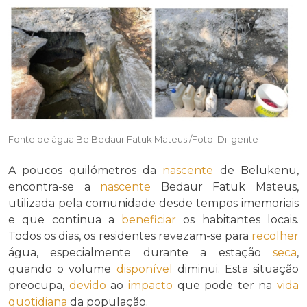
Fonte de água Be Bedaur Fatuk Mateus /Foto: Diligente
A poucos quilómetros da
nascente
de Belukenu,
encontra-se a
nascente
Bedaur Fatuk Mateus,
utilizada pela comunidade desde tempos imemoriais
e que continua a
beneficiar
os habitantes locais.
Todos os dias, os residentes revezam-se para
recolher
água, especialmente durante a estação
seca
,
quando o volume
disponível
diminui. Esta situação
preocupa,
devido
ao
impacto
que pode ter na
vida
quotidiana
da população.