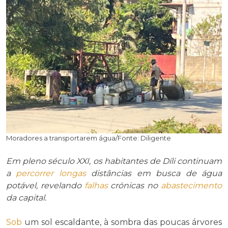
Moradores a transportarem água/Fonte: Diligente
Em pleno século XXI, os habitantes de Díli continuam
a
percorrer
longas
distâncias em busca de água
potável, revelando
falhas
crónicas no
abastecimento
da capital.
Sob
um sol escaldante, à sombra das poucas árvores