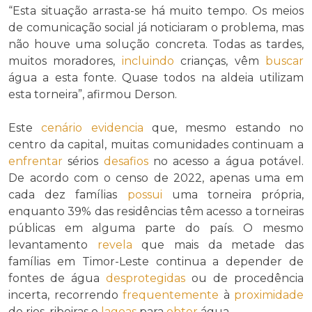
“Esta situação arrasta-se há muito tempo. Os meios
de comunicação social já noticiaram o problema, mas
não houve uma solução concreta. Todas as tardes,
muitos moradores,
incluindo
crianças, vêm
buscar
água a esta fonte. Quase todos na aldeia utilizam
esta torneira”, afirmou Derson.
Este
cenário
evidencia
que, mesmo estando no
centro da capital, muitas comunidades continuam a
enfrentar
sérios
desafios
no acesso a água potável.
De acordo com o censo de 2022, apenas uma em
cada dez famílias
possui
uma torneira própria,
enquanto 39% das residências têm acesso a torneiras
públicas em alguma parte do país. O mesmo
levantamento
revela
que mais da metade das
famílias em Timor-Leste continua a depender de
fontes de água
desprotegidas
ou de procedência
incerta, recorrendo
frequentemente
à
proximidade
de rios, ribeiras e
lagoas
para
obter
água.