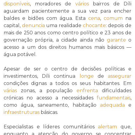
disponíveis
, moradores de
vários
bairros de Díli
aguardam pacientemente a sua vez para encher
baldes e bidões com água. Esta
cena
,
comum
na
capital,
denuncia
uma realidade
chocante
: depois de
mais de 250 anos como centro político e 23 anos de
governação própria, a cidade ainda não
garante
o
acesso a um dos direitos humanos mais básicos —
água potável.
Apesar de ser o centro de decisões políticas e
investimentos, Díli continua
longe
de
assegurar
condições dignas a todos os seus habitantes. Em
várias
zonas, a população
enfrenta
dificuldades
crónicas no acesso a necessidades
fundamentais
,
como água, saneamento, habitação
adequada
e
infraestruturas
básicas.
Especialistas e líderes comunitários
alertam
que,
enquanto a atenção do governo se concentrar