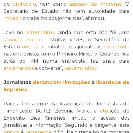
do
protocolo
, nem como
assessor de imprensa
. O
Secretário de Estado não tem autoridade para
impedir
o trabalho dos jornalistas”, afirmou.
Javelino
acrescentou
ainda que esta não foi uma
situação isolada
. “Muitas vezes, o Secretário de
Estado
obstrói
o trabalho dos jornalistas,
sobretudo
nas entrevistas com o Primeiro-Ministro. Quando fica
atrás do PM numa entrevista, faz sinais para
encerrarmos
a conversa”,
testemunhou
.
Jornalistas
denunciam
limitações
à
liberdade de
imprensa
Para a Presidente da Associação de Jornalistas de
Timor-Leste (AJTL), Zevónia Vieira, a
atua
ção de
Expedito Dias Ximenes limitou o acesso dos
jornalistas à informação. Segundo a dirigente, esta
prática
é
recorrente
, dificulta o trabalho da imprensa