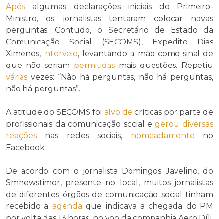
Após
algumas declarações iniciais do Primeiro-
Ministro, os jornalistas tentaram colocar novas
perguntas. Contudo, o Secretário de Estado da
Comunicação Social (SECOMS), Expedito Dias
Ximenes,
interveio
, levantando a mão como sinal de
que não seriam
permitidas
mais questões. Repetiu
várias
vezes: “Não há perguntas, não há perguntas,
não há perguntas”.
A atitude do SECOMS foi
alvo de
críticas por parte de
profissionais da comunicação social e
gerou
diversas
reações
nas redes sociais,
nomeadamente
no
Facebook.
De acordo com o jornalista Domingos Javelino, do
Smnewstimor, presente no local, muitos jornalistas
de diferentes órgãos de comunicação social tinham
recebido a
agenda
que indicava a chegada do PM
por volta das 13 horas, no voo da companhia Aero Díli.