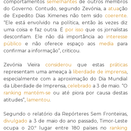
comportamentos
semelhantes
de outros membros
do Governo. Contudo, segundo Zevónia, a
atua
ção
de Expedito Dias Ximenes não tem sido
coerente
.
“Ele está envolvido na política, então às vezes diz
uma coisa e faz outra. É
por isso
que os jornalistas
desconfiam. Ele não dá importância ao
interesse
público
e não oferece espaço aos
media
para
confirmar a informação”, criticou.
Zevónia Vieira
considerou
que estas
práticas
representam uma ameaça à
liberdade de imprensa
,
especialmente com a aproximação do Dia Mundial
da Liberdade de Imprensa,
celebrado
a 3 de maio. “O
ranking
mantém-se
ou até piora por causa destas
atitudes”,
lamentou
.
Segundo o relatório da Repórteres Sem Fronteiras,
divulgado
a 3 de maio do ano passado, Timor-Leste
ocupa o 20.º lugar entre 180 países no
ranking