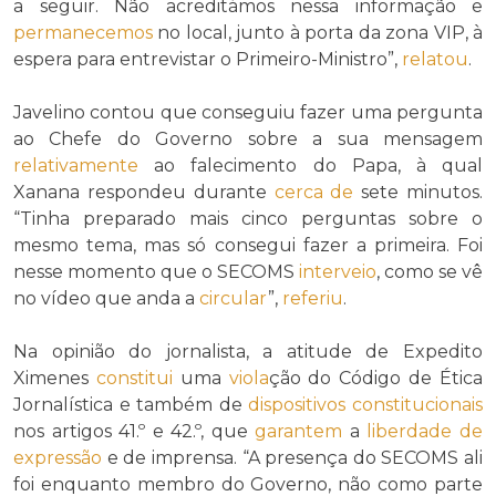
a seguir. Não acreditámos nessa informação e
permanecemos
no local, junto à porta da zona VIP, à
espera para entrevistar o Primeiro-Ministro”,
relatou
.
Javelino contou que conseguiu fazer uma pergunta
ao Chefe do Governo sobre a sua mensagem
relativamente
ao falecimento do Papa, à qual
Xanana respondeu durante
cerca de
sete minutos.
“Tinha preparado mais cinco perguntas sobre o
mesmo tema, mas só consegui fazer a primeira. Foi
nesse momento que o SECOMS
interveio
, como se vê
no vídeo que anda a
circular
”,
referiu
.
Na opinião do jornalista, a atitude de Expedito
Ximenes
constitui
uma
viola
ção do Código de Ética
Jornalística e também de
dispositivos constitucionais
nos artigos 41.º e 42.º, que
garantem
a
liberdade de
expressão
e de imprensa. “A presença do SECOMS ali
foi enquanto membro do Governo, não como parte