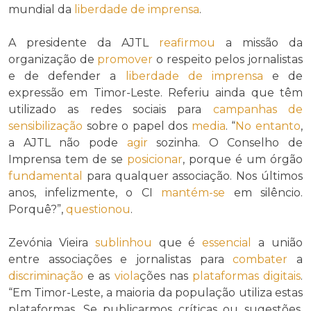
mundial da
liberdade de imprensa
.
A presidente da AJTL
reafirmou
a missão da
organização de
promover
o respeito pelos jornalistas
e de defender a
liberdade de imprensa
e de
expressão em Timor-Leste. Referiu ainda que têm
utilizado as redes sociais para
campanhas de
sensibilização
sobre o papel dos
media
. “
No entanto
,
a AJTL não pode
agir
sozinha. O Conselho de
Imprensa tem de se
posicionar
, porque é um órgão
fundamental
para qualquer associação. Nos últimos
anos, infelizmente, o CI
mantém-se
em silêncio.
Porquê?”,
questionou
.
Zevónia Vieira
sublinhou
que é
essencial
a união
entre associações e jornalistas para
combater
a
discriminação
e as
viola
ções nas
plataformas digitais
.
“Em Timor-Leste, a maioria da população utiliza estas
plataformas. Se publicarmos críticas ou sugestões,