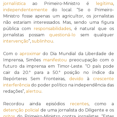
jornalística
ao Primeiro-Ministro é
legítima
,
independentemente
do local. “Se o Primeiro-
Ministro fosse apenas um agricultor, os jornalistas
não estariam interessados. Mas, sendo uma figura
pública com
responsabilidades
, é natural que os
jornalistas possam
questioná-lo
sem qualquer
intervenção
”,
sublinhou
.
Com o
aproximar
do Dia Mundial da Liberdade de
Imprensa, Simões
manifestou
preocupação com o
futuro da imprensa em Timor-Leste. “O país pode
cair da 20.ª para a 50.ª posição no índice da
Repórteres Sem Fronteiras,
devido
à
crescente
interferência
do poder político na independência das
redações”,
alertou
.
Recordou ainda episódios
recentes
, como a
detenção policial
de uma jornalista do Diligente e os
gritos
do Primeiro-Ministro contra jornalistas. “Estes