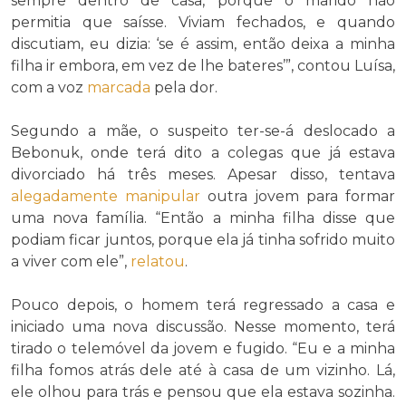
sempre dentro de casa, porque o marido não
permitia que saísse. Viviam fechados, e quando
discutiam, eu dizia: ‘se é assim, então deixa a minha
filha ir embora, em vez de lhe bateres’”, contou Luísa,
com a voz
marcada
pela dor.
Segundo a mãe, o suspeito ter-se-á deslocado a
Bebonuk, onde terá dito a colegas que já estava
divorciado há três meses. Apesar disso, tentava
alegadamente
manipular
outra jovem para formar
uma nova família. “Então a minha filha disse que
podiam ficar juntos, porque ela já tinha sofrido muito
a viver com ele”,
relatou
.
Pouco depois, o homem terá regressado a casa e
iniciado uma nova discussão. Nesse momento, terá
tirado o telemóvel da jovem e fugido. “Eu e a minha
filha fomos atrás dele até à casa de um vizinho. Lá,
ele olhou para trás e pensou que ela estava sozinha.