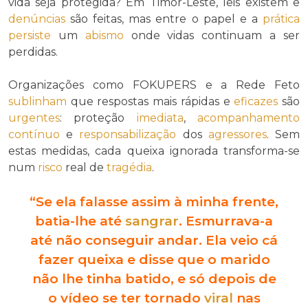
vida seja protegida? Em Timor-Leste, leis existem e
denúncias
são feitas, mas entre o papel e a
prática
persiste
um
abismo
onde vidas continuam a ser
perdidas.
Organizações como FOKUPERS e a Rede Feto
sublinham
que respostas mais rápidas e
eficazes
são
urgentes
: proteção
imediata
,
acompanhamento
contínuo
e
responsabilização
dos
agressores
. Sem
estas medidas, cada queixa ignorada transforma-se
num
risco
real de
tragédia
.
“Se ela falasse assim à minha frente,
batia-lhe até
sangrar
. Esmurrava-a
até não conseguir andar. Ela veio cá
fazer queixa e disse que o marido
não lhe tinha batido, e só depois de
o vídeo se ter tornado
viral
nas