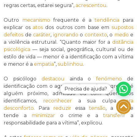
regras certas, estarei segura”,
acrescentou
.
Outro
mecanismo
frequente é a
tendência
para
explicar os
atos
dos outros com base em
supostos
defeitos
de
caráter
,
ignorando
o
contexto
, o
medo
e
a violência estrutural. “Quanto maior for a
distância
psicológica
— seja social, geográfica, cultural ou de
estilo de vida — menor é a identificação com a vítima
e menor é a
empatia
”,
sublinhou
.
O psicólogo
destacou
ainda o
fenómeno
de
identificação com o agressor. “Quando o agressor é
Precisa de ajuda?
alguém próximo, admirado ou com quem nos
identificamos,
reconhecer
a sua culpa
gera
desconforto
. Para
reduzir
essa
tensão
, a mente
tende a
minimizar
o crime e a
transferir
a
responsabilidade para a vítima”, explicou.