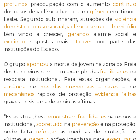
profunda
preocupação com o aumento
contínuo
dos casos de violência baseada no
género
em Timor-
Leste. Segundo sublinharam, situações de
violência
doméstica
,
abuso sexual
,
violência sexual
e
homicídio
têm vindo a crescer,
gerando
alarme social e
exigindo
respostas mais
eficazes
por parte das
instituições do Estado.
O grupo
apontou
a morte da jovem na zona da Praia
dos Coqueiros como um exemplo das
fragilidades
na
resposta institucional. Para estas organizações, a
ausência
de
medidas preventivas
eficazes
e de
mecanismos
rápidos de proteção
evidencia
falhas
graves no sistema de apoio às vítimas.
“Estas situações
demonstram
fragilidades
na resposta
institucional,
sobretudo
na
prevenção
e na proteção,
onde falta
reforçar
as medidas de proteção às
vítimas e
garantir
ações imediatas para
assegurar
o