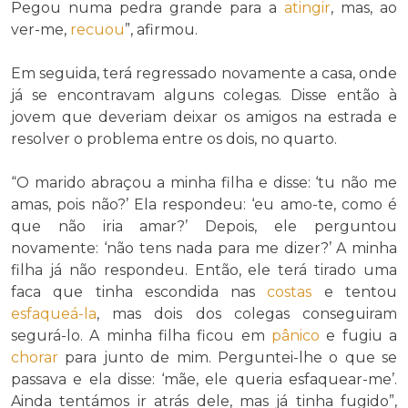
Pegou numa pedra grande para a
atingir
, mas, ao
ver-me,
recuou
”, afirmou.
Em seguida, terá regressado novamente a casa, onde
já se encontravam alguns colegas. Disse então à
jovem que deveriam deixar os amigos na estrada e
resolver o problema entre os dois, no quarto.
“O marido abraçou a minha filha e disse: ‘tu não me
amas, pois não?’ Ela respondeu: ‘eu amo-te, como é
que não iria amar?’ Depois, ele perguntou
novamente: ‘não tens nada para me dizer?’ A minha
filha já não respondeu. Então, ele terá tirado uma
faca que tinha escondida nas
costas
e tentou
esfaqueá-la
, mas dois dos colegas conseguiram
segurá-lo. A minha filha ficou em
pânico
e fugiu a
chorar
para junto de mim. Perguntei-lhe o que se
passava e ela disse: ‘mãe, ele queria esfaquear-me’.
Ainda tentámos ir atrás dele, mas já tinha fugido”,