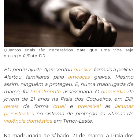
Quantos sinais são necessários para que uma vida seja
protegida? /Foto: DR
Ela pediu ajuda. Apresentou
queixas
formais à polícia.
Alertou familiares para
ameaças
graves. Mesmo
assim, ninguém a protegeu. E, numa madrugada de
março, foi
brutalmente
assassinada. O
homicídio
da
jovem de 21 anos na Praia dos Coqueiros, em Díli,
revela
de forma
cruel
e
previsível
as
lacunas
persistentes
no sistema de proteção às vítimas de
violência doméstica
em Timor-Leste.
Na madrugada de sábado, 21 de março, a Praia dos