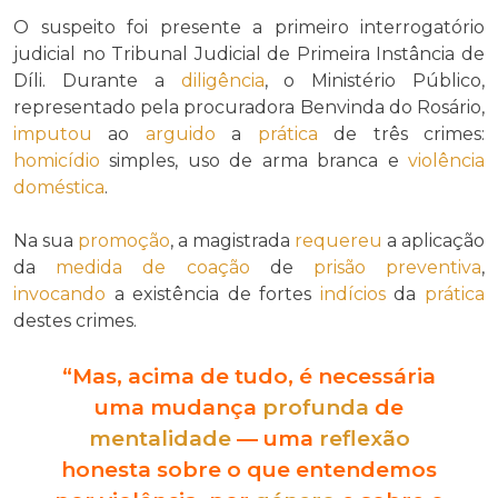
O suspeito foi presente a primeiro interrogatório
judicial no Tribunal Judicial de Primeira Instância de
Díli. Durante a
diligência
, o Ministério Público,
representado pela procuradora Benvinda do Rosário,
imputou
ao
arguido
a
prática
de três crimes:
homicídio
simples, uso de arma branca e
violência
doméstica
.
Na sua
promoção
, a magistrada
requereu
a aplicação
da
medida de coação
de
prisão preventiva
,
invocando
a existência de fortes
indícios
da
prática
destes crimes.
“Mas, acima de tudo, é necessária
uma mudança
profunda
de
mentalidade
— uma
reflexão
honesta sobre o que entendemos