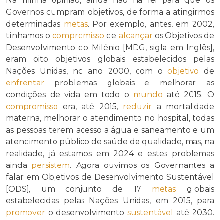
Na minha opinião, ainda não há lei para que os
Governos cumpram objetivos, de forma a atingirmos
determinadas
metas
. Por exemplo, antes, em 2002,
tínhamos o
compromisso
de
alcançar
os Objetivos de
Desenvolvimento do Milénio [MDG, sigla em Inglês],
eram oito objetivos globais estabelecidos pelas
Nações Unidas, no ano 2000, com o
objetivo
de
enfrentar
problemas globais e melhorar as
condições de vida em todo o
mundo
até 2015. O
compromisso
era, até 2015,
reduzir
a mortalidade
materna, melhorar o atendimento no hospital, todas
as pessoas terem acesso a água e saneamento e um
atendimento público de saúde de qualidade, mas, na
realidade, já estamos em 2024 e estes problemas
ainda
persistem
. Agora ouvimos os Governantes a
falar em Objetivos de Desenvolvimento Sustentável
[ODS], um conjunto de 17
metas
globais
estabelecidas pelas Nações Unidas, em 2015, para
promover
o desenvolvimento
sustentável
até 2030.