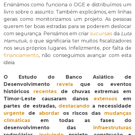
Ensinámos como funciona o OGE e distribuímos um
livro sobre o assunto. Também explicámos, em linhas
gerais como monitorizamos um projeto. As pessoas
querem ter boas estradas para se poderem deslocar
com segurança. Pensámos em criar
sucursais
da
Luta
Hamutuk
, o que significaria ter muitos fiscalizadores
nos seus próprios lugares. Infelizmente, por falta de
financiamento
, não conseguimos avançar com esta
ideia.
O Estudo do Banco Asiático de
Desenvolvimento
revela
que os eventos
históricos
recentes
de chuvas extremas em
Timor-Leste causaram danos
extensos
em
partes de estradas,
destacando
a necessidade
urgente
de
abordar
os riscos das
mudanças
climáticas
em todas as fases do
desenvolvimento das
infraestruturas
rodoviárias,
incluindo
projeto, construção e