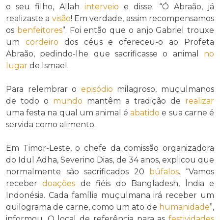
o seu filho, Allah
interveio
e disse: “Ó Abraão, já
realizaste a
visão
! Em verdade, assim recompensamos
os
benfeitores
”. Foi então que o anjo Gabriel trouxe
um
cordeiro
dos céus e ofereceu-o ao Profeta
Abraão, pedindo-lhe que sacrificasse o animal
no
lugar
de Ismael.
Para relembrar o
episódio
milagroso, muçulmanos
de todo o
mundo
mantêm a tradição de
realizar
uma festa na qual um animal é
abatido
e sua carne é
servida como alimento.
Em Timor-Leste, o chefe da comissão organizadora
do Idul Adha, Severino Dias, de 34 anos, explicou que
normalmente são sacrificados 20
búfalos
. “Vamos
receber
doações
de fiéis do Bangladesh, Índia e
Indonésia. Cada família muçulmana irá receber um
quilograma de carne, como um ato de
humanidade
”,
informou. O local de referência para as
festividades