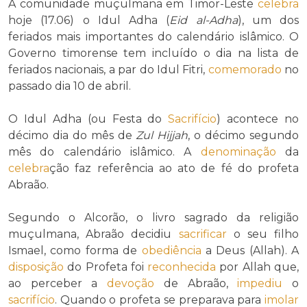
A comunidade muçulmana em Timor-Leste
celebra
hoje (17.06) o Idul Adha (
Eid al-Adha
), um dos
feriados mais importantes do calendário islâmico. O
Governo timorense tem incluído o dia na lista de
feriados nacionais, a par do Idul Fitri,
comemorado
no
passado dia 10 de abril.
O Idul Adha (ou Festa do
Sacrifício
) acontece no
décimo dia do mês de
Zul Hijjah
, o décimo segundo
mês do calendário islâmico. A
denominação
da
celebra
ção faz referência ao ato de fé do profeta
Abraão.
Segundo o Alcorão, o livro sagrado da religião
muçulmana, Abraão decidiu
sacrificar
o seu filho
Ismael, como forma de
obediência
a Deus (Allah). A
disposição
do Profeta foi
reconhecida
por Allah que,
ao perceber a
devoção
de Abraão,
impediu
o
sacrifício
. Quando o profeta se preparava para
imolar