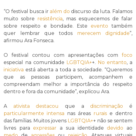
“O festival busca ir
além do
discurso da luta. Falamos
muito sobre
resistência
, mas esquecemos de falar
sobre respeito e bondade. Este
evento
também
quer lembrar que todos
merecem
dignidade
”,
afirmou Ara Fonseca.
O festival contou com apresentações com
foco
especial na comunidade
LGBTQIA+
+.
No entanto
, a
iniciativa
está aberta a toda a sociedade. “Queremos
que as pessoas participem, acompanhem e
compreendam melhor a importância do respeito
dentro e fora da comunidade”, explicou Ara.
A
ativista
destacou
que a
discriminação
é
particularmente
intensa
nas áreas
rurais
e dentro
das famílias. Muitos jovens
LGBTQIA+
+ não se sentem
livres para
expressar
a sua identidade
devido
ao
medo
de
agressões
ou
rejeição
. Ataques virtuais