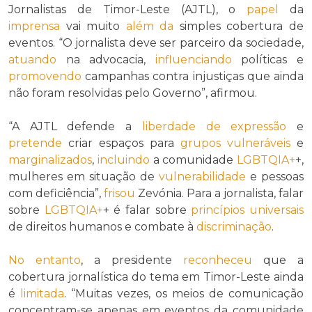
Jornalistas de Timor-Leste (AJTL), o
papel
da
imprensa
vai muito
além da
simples cobertura de
eventos. “O jornalista deve ser parceiro da sociedade,
atuando
na advocacia,
influenciando
políticas e
promovendo
campanhas contra injustiças que ainda
não foram resolvidas pelo Governo”, afirmou.
“A AJTL defende a
liberdade de expressão
e
pretende
criar espaços para
grupos vulneráveis
e
marginalizados
,
incluindo
a comunidade
LGBTQIA+
+,
mulheres em situação de
vulnerabilidade
e pessoas
com deficiência”,
frisou
Zevónia. Para a jornalista, falar
sobre
LGBTQIA+
+ é falar sobre
princípios
universais
de direitos humanos e combate à
discriminação
.
No entanto
, a presidente
reconheceu
que a
cobertura jornalística do tema em Timor-Leste ainda
é
limitada
. “Muitas vezes, os meios de comunicação
concentram-se apenas em eventos da comunidade