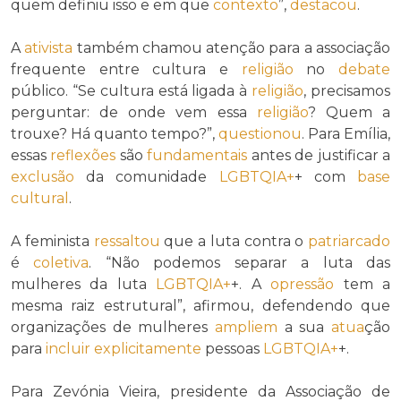
quem definiu isso e em que
contexto
”,
destacou
.
A
ativista
também chamou atenção para a associação
frequente entre cultura e
religião
no
debate
público. “Se cultura está ligada à
religião
, precisamos
perguntar: de onde vem essa
religião
? Quem a
trouxe? Há quanto tempo?”,
questionou
. Para Emília,
essas
reflexões
são
fundamentais
antes de justificar a
exclusão
da comunidade
LGBTQIA+
+ com
base
cultural
.
A feminista
ressaltou
que a luta contra o
patriarcado
é
coletiva
. “Não podemos separar a luta das
mulheres da luta
LGBTQIA+
+. A
opressão
tem a
mesma raiz estrutural”, afirmou, defendendo que
organizações de mulheres
ampliem
a sua
atua
ção
para
incluir
explicitamente
pessoas
LGBTQIA+
+.
Para Zevónia Vieira, presidente da Associação de