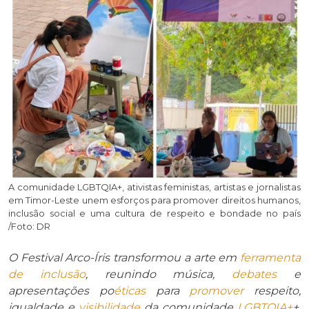
A comunidade LGBTQIA+, ativistas feministas, artistas e jornalistas
em Timor-Leste unem esforços para promover direitos humanos,
inclusão social e uma cultura de respeito e bondade no país
/Foto: DR
O Festival Arco-Íris transformou a arte em
ferramenta
de inclusão
, reunindo música,
debates
e
apresentações po
éticas
para
promover
respeito,
igualdade e
visibilidade
da comunidade
LGBTQIA+
+,