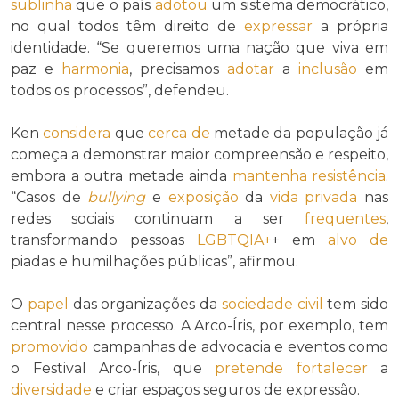
sublinha
que o país
adotou
um sistema democrático,
no qual todos têm direito de
expressar
a própria
identidade. “Se queremos uma nação que viva em
paz e
harmonia
, precisamos
adotar
a
inclusão
em
todos os processos”, defendeu.
Ken
considera
que
cerca de
metade da população já
começa a demonstrar maior compreensão e respeito,
embora a outra metade ainda
mantenha
resistência
.
“Casos de
bullying
e
exposição
da
vida privada
nas
redes sociais continuam a ser
frequentes
,
transformando pessoas
LGBTQIA+
+ em
alvo de
piadas e humilhações públicas”, afirmou.
O
papel
das organizações da
sociedade civil
tem sido
central nesse processo. A Arco-Íris, por exemplo, tem
promovido
campanhas de advocacia e eventos como
o Festival Arco-Íris, que
pretende
fortalecer
a
diversidade
e criar espaços seguros de expressão.