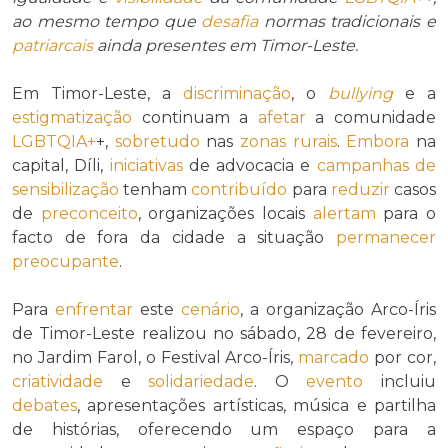
ao mesmo tempo que
desafia
normas tradicionais e
patriarcais
ainda presentes em Timor-Leste.
Em Timor-Leste, a
discriminação
, o
bullying
e a
estigmatização
continuam a
afetar
a comunidade
LGBTQIA+
+,
sobretudo
nas
zonas rurais
.
Embora
na
capital, Díli,
iniciativas
de advocacia e
campanhas de
sensibilização
tenham
contribuído
para
reduzir
casos
de
preconceito
, organizações locais
alertam
para o
facto de fora da cidade a situação
permanecer
preocupante
.
Para
enfrentar
este
cenário
, a organização Arco-Íris
de Timor-Leste realizou no sábado, 28 de fevereiro,
no Jardim Farol, o Festival Arco-Íris,
marcado
por cor,
criatividade
e
solidariedade
. O
evento
incluiu
debates
, apresentações artísticas, música e partilha
de histórias, oferecendo um espaço para a