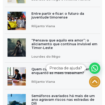
Entre partir e ficar: o futuro da
juventude timorense
Rilijanto Viana
“Pensava que aquilo era amor”: o
aliciamento que continua invisível em
Timor-Leste
Lourdes do Rêgo
Precisa de ajuda?
Quem cuida das crianças timorenses
enquanto as mães trabalham?
Rilijanto Viana
Semáforos avariados há mais de um
ano agravam riscos nas estradas de
Díli