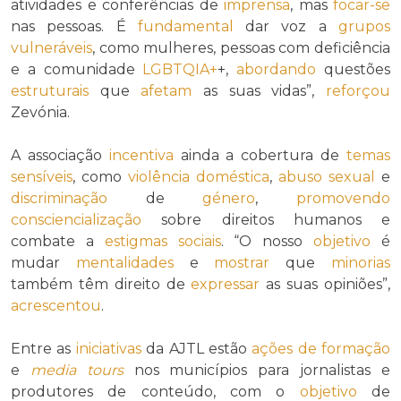
atividades e conferências de
imprensa
, mas
focar-se
nas pessoas. É
fundamental
dar voz a
grupos
vulneráveis
, como mulheres, pessoas com deficiência
e a comunidade
LGBTQIA+
+,
abordando
questões
estruturais
que
afetam
as suas vidas”,
reforçou
Zevónia.
A associação
incentiva
ainda a cobertura de
temas
sensíveis
, como
violência doméstica
,
abuso sexual
e
discriminação
de
género
,
promovendo
consciencialização
sobre direitos humanos e
combate a
estigmas sociais
. “O nosso
objetivo
é
mudar
mentalidades
e
mostrar
que
minorias
também têm direito de
expressar
as suas opiniões”,
acrescentou
.
Entre as
iniciativas
da AJTL estão
ações de formação
e
media tours
nos municípios para jornalistas e
produtores de conteúdo, com o
objetivo
de