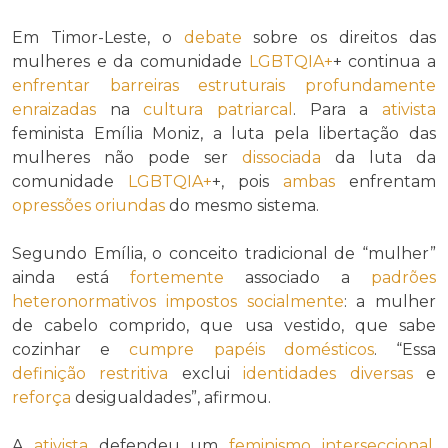
Em Timor-Leste, o
debate
sobre os direitos das
mulheres e da comunidade
LGBTQIA+
+ continua a
enfrentar
barreiras estruturais
profundamente
enraizadas
na
cultura patriarcal
. Para a
ativista
feminista Emília Moniz, a luta pela libertação das
mulheres não pode ser
dissociada
da luta da
comunidade
LGBTQIA+
+, pois
ambas
enfrentam
opressões
oriundas
do mesmo sistema.
Segundo Emília, o conceito tradicional de “mulher”
ainda está
fortemente
associado a
padrões
heteronormativos
impostos socialmente
: a mulher
de cabelo comprido, que usa vestido, que sabe
cozinhar e
cumpre
papéis domésticos
. “Essa
definição
restritiva
exclui
identidades
diversas
e
reforça
desigualdades”, afirmou.
A
ativista
defendeu um
feminismo interseccional
,