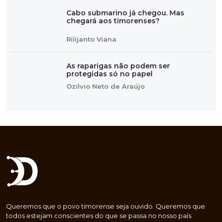
Cabo submarino já chegou. Mas
chegará aos timorenses?
Rilijanto Viana
As raparigas não podem ser
protegidas só no papel
Ozilvio Neto de Araújo
Queremos que o povo timorense seja ouvido. Queremos que
todos estejam conscientes do que se passa no nosso país.