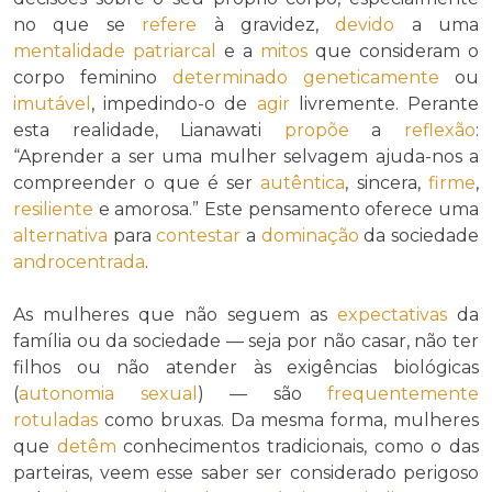
no que se
refere
à gravidez,
devido
a uma
mentalidade patriarcal
e a
mitos
que consideram o
corpo feminino
determinado
geneticamente
ou
imutável
, impedindo-o de
agir
livremente. Perante
esta realidade, Lianawati
propõe
a
reflexão
:
“Aprender a ser uma mulher selvagem ajuda-nos a
compreender o que é ser
autêntica
, sincera,
firme
,
resiliente
e amorosa.” Este pensamento oferece uma
alternativa
para
contestar
a
dominação
da sociedade
androcentrada
.
As mulheres que não seguem as
expectativas
da
família ou da sociedade — seja por não casar, não ter
filhos ou não atender às exigências biológicas
(
autonomia sexual
) — são
frequentemente
rotuladas
como bruxas. Da mesma forma, mulheres
que
detêm
conhecimentos tradicionais, como o das
parteiras, veem esse saber ser considerado perigoso