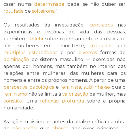
casar numa
determinada
idade, se não quiser ser
rotulada
de
solteirona
.”
Os resultados da investigação,
centrados
nas
experiências e histórias de vida das pessoas,
permitem
refletir
sobre o pensamento e a realidade
das mulheres em Timor-Leste,
marcadas
por
múltiplos
estereótipos
e por
diversas
formas de
dominação
do sistema masculino — exercidas não
apenas por homens, mas também no interior das
relações entre mulheres, das mulheres para os
homens e entre os próprios homens. A partir de uma
perspetiva
psicológica
e
feminista
,
sublinha-se
que o
feminismo
não se limita à
valorização
da mulher, mas
constitui
uma
reflexão
profunda
sobre a própria
humanidade.
As lições mais importantes da análise crítica da obra
de
não-ficção
, que
aborda
dois eixos principais —