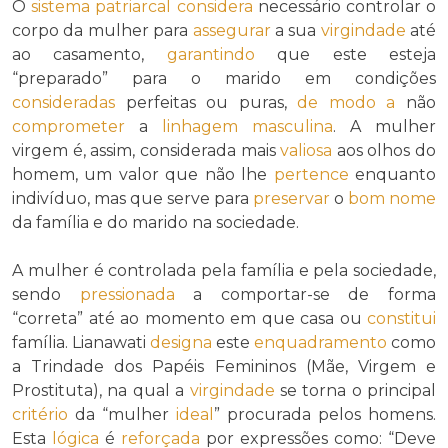
O
sistema patriarcal
considera
necessário controlar o
corpo da mulher para
assegurar
a sua
virgindade
até
ao casamento,
garantindo
que este esteja
“preparado” para o marido em condições
consideradas
perfeitas ou puras,
de modo a
não
comprometer
a
linhagem masculina
. A mulher
virgem é, assim, considerada mais
valiosa
aos olhos do
homem, um valor que não lhe
pertence
enquanto
indivíduo, mas que serve para
preservar
o
bom nome
da família e do marido na sociedade.
A mulher é controlada pela família e pela sociedade,
sendo
pressionada
a comportar-se de forma
“correta” até ao momento em que casa ou
constitui
família. Lianawati
designa
este
enquadramento
como
a Trindade dos Papéis Femininos (Mãe, Virgem e
Prostituta), na qual a
virgindade
se torna o principal
critério
da “mulher
ideal
” procurada pelos homens.
Esta
lógica
é
reforçada
por expressões como: “Deve