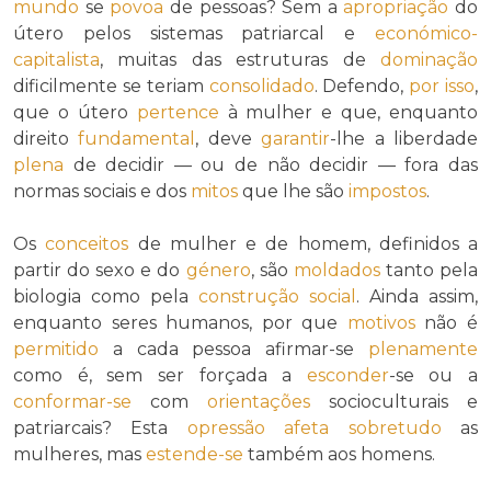
mundo
se
povoa
de pessoas? Sem a
apropriação
do
útero pelos sistemas patriarcal e
económico-
capitalista
, muitas das estruturas de
dominação
dificilmente se teriam
consolidado
. Defendo,
por isso
,
que o útero
pertence
à mulher e que, enquanto
direito
fundamental
, deve
garantir
-lhe a liberdade
plena
de decidir — ou de não decidir — fora das
normas sociais e dos
mitos
que lhe são
impostos
.
Os
conceitos
de mulher e de homem, definidos a
partir do sexo e do
género
, são
moldados
tanto pela
biologia como pela
construção social
. Ainda assim,
enquanto seres humanos, por que
motivos
não é
permitido
a cada pessoa afirmar-se
plenamente
como é, sem ser forçada a
esconder
-se ou a
conformar-se
com
orientações
socioculturais e
patriarcais? Esta
opressão
afeta
sobretudo
as
mulheres, mas
estende-se
também aos homens.