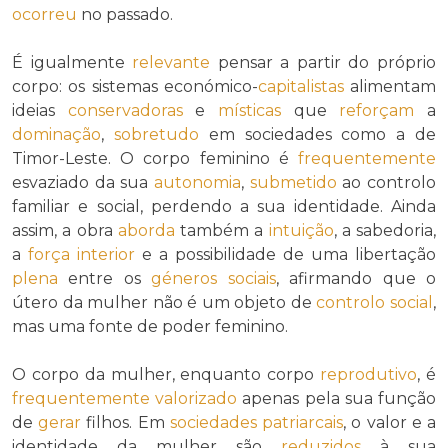
ocorreu
no passado.
É igualmente
relevante
pensar a partir do próprio
corpo: os sistemas económico-
capitalistas
alimentam
ideias
conservadoras
e
místicas
que
reforçam
a
dominação
,
sobretudo
em sociedades como a de
Timor-Leste. O corpo feminino é
frequentemente
esvaziado da sua
autonomia
,
submetido
ao controlo
familiar e social, perdendo a sua identidade. Ainda
assim, a obra
aborda
também a
intuição
, a sabedoria,
a
força interior
e a possibilidade de uma libertação
plena
entre os
géneros sociais
, afirmando que o
útero da mulher não é um objeto de
controlo social
,
mas uma fonte de poder feminino.
O corpo da mulher, enquanto corpo
reprodutivo
, é
frequentemente
valorizado
apenas pela sua função
de
gerar
filhos. Em
sociedades patriarcais
, o valor e a
identidade da mulher são
reduzidos
à sua