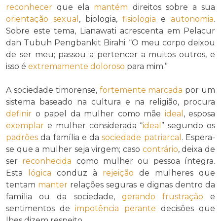
reconhecer
que ela
mantém
direitos sobre a sua
orientação sexual
, biologia,
fisiologia
e
autonomia
.
Sobre este tema, Lianawati acrescenta em Pelacur
dan Tubuh Pengbankit Birahi: “O meu corpo deixou
de ser meu; passou a pertencer a muitos outros, e
isso é
extremamente
doloroso
para mim.”
A sociedade timorense,
fortemente
marcada
por um
sistema baseado na cultura e na religião, procura
definir
o papel da mulher como mãe
ideal
, esposa
exemplar
e mulher considerada “
ideal
” segundo os
padrões
da família e da
sociedade patriarcal
. Espera-
se que a mulher seja virgem; caso
contrário
, deixa de
ser
reconhecida
como mulher ou pessoa íntegra.
Esta
lógica
conduz à
rejeição
de mulheres que
tentam
manter
relações seguras e dignas dentro da
família ou da sociedade,
gerando
frustração
e
sentimentos de
impotência
perante
decisões que
lhes dizem respeito.