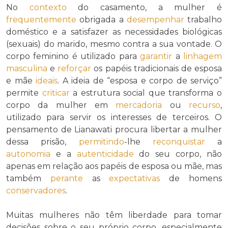
No
contexto
do casamento, a mulher é
frequentemente
obrigada a
desempenhar
trabalho
doméstico e a satisfazer as necessidades biológicas
(sexuais) do marido, mesmo contra a sua vontade. O
corpo feminino é utilizado para
garantir
a
linhagem
masculina
e
reforçar
os papéis tradicionais de esposa
e mãe
ideais
. A ideia de “esposa e corpo de serviço”
permite
criticar
a estrutura social que transforma o
corpo da mulher em
mercadoria
ou
recurso
,
utilizado para servir os interesses de terceiros. O
pensamento de Lianawati procura libertar a mulher
dessa prisão,
permitindo
-lhe
reconquistar
a
autonomia
e a
autenticidade
do seu corpo, não
apenas em relação aos papéis de esposa ou mãe, mas
também
perante
as
expectativas
de homens
conservadores
.
Muitas mulheres não têm liberdade para tomar
decisões sobre o seu próprio corpo, especialmente