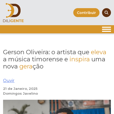
Skip
to
Contribuir
content
Gerson Oliveira: o artista que
eleva
a música timorense e
inspira
uma
nova
gera
ção
Ouvir
21 de Janeiro, 2025
Domingos Javelino