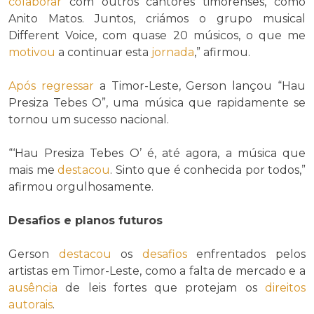
colaborar
com outros cantores timorenses, como
Anito Matos. Juntos, criámos o grupo musical
Different Voice, com quase 20 músicos, o que me
motivou
a continuar esta
jornada
,” afirmou.
Após
regressar
a Timor-Leste, Gerson lançou “Hau
Presiza Tebes O”, uma música que rapidamente se
tornou um sucesso nacional.
“‘Hau Presiza Tebes O’ é, até agora, a música que
mais me
destacou
. Sinto que é conhecida por todos,”
afirmou orgulhosamente.
Desafios e planos futuros
Gerson
destacou
os
desafios
enfrentados pelos
artistas em Timor-Leste, como a falta de mercado e a
ausência
de leis fortes que protejam os
direitos
autorais
.