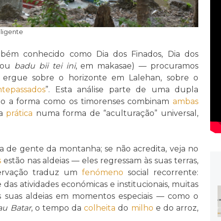
iligente
mbém conhecido como Dia dos Finados, Dia dos
ou
badu bii tei ini
, em makasae) — procuramos
e ergue sobre o horizonte em Lalehan, sobre o
ntepassados
”. Esta análise parte de uma dupla
vando a forma como os timorenses combinam
ambas
sa
prática
numa forma de “aculturação” universal,
eia de gente da montanha; se não acredita, veja no
s
estão nas aldeias — eles regressam às suas terras,
servação traduz um
fenómeno
social recorrente:
das atividades económicas e institucionais, muitas
s suas aldeias em momentos especiais — como o
au Batar
, o tempo da
colheita
do
milho
e do arroz,