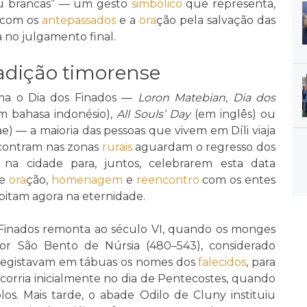
u brancas” — um gesto
simbólico
que representa,
 com os
antepassados
e a
ora
ção pela salvação das
a no julgamento final.
radição timorense
ima o Dia dos Finados —
Loron Matebian
,
Dia dos
m bahasa indonésio),
All Souls’ Day
(em inglês) ou
) — a maioria das pessoas que vivem em Díli viaja
encontram nas zonas
rurais
aguardam o regresso dos
na cidade para, juntos, celebrarem esta data
de
ora
ção,
homenagem
e
reencontro
com os entes
bitam agora na eternidade.
 Finados remonta ao século VI, quando os monges
r São Bento de Núrsia (480–543), considerado
registavam em tábuas os nomes dos
falecidos
, para
orria inicialmente no dia de Pentecostes, quando
los. Mais tarde, o abade Odilo de Cluny instituiu