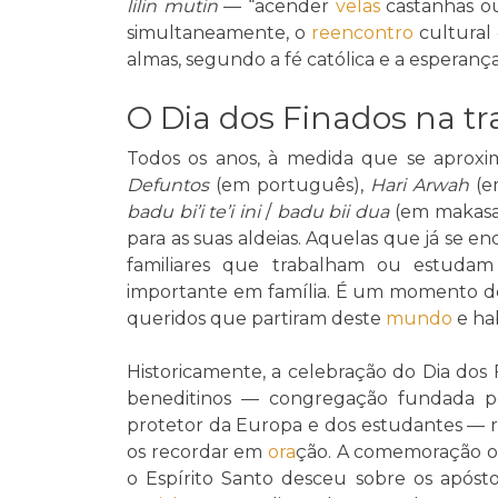
lilin mutin
— “acender
velas
castanhas o
simultaneamente, o
reencontro
cultural
almas, segundo a fé católica e a esperanç
O Dia dos Finados na t
Todos os anos, à medida que se aprox
Defuntos
(em português),
Hari Arwah
(e
badu bi’i te’i ini
/
badu bii dua
(em makasae
para as suas aldeias. Aquelas que já se 
familiares que trabalham ou estudam 
importante em família. É um momento 
queridos que partiram deste
mundo
e ha
Historicamente, a celebração do Dia dos
beneditinos — congregação fundada po
protetor da Europa e dos estudantes — 
os recordar em
ora
ção. A comemoração oc
o Espírito Santo desceu sobre os apósto