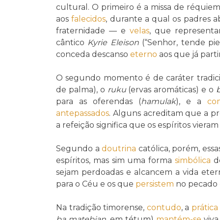
cultural. O primeiro é a missa de réquiem
aos
falecidos
, durante a qual os padres
fraternidade — e
velas
, que representa
cântico
Kyrie Eleison
(“Senhor, tende pi
conceda descanso
eterno
aos que já parti
O segundo momento é de caráter tradici
de palma), o
ruku
(ervas aromáticas) e o
para as oferendas (
hamulak
), e a
co
antepassados
. Alguns acreditam que a 
a refeição significa que os espíritos viera
Segundo a
doutrina
católica, porém, ess
espíritos, mas sim uma forma
simbólica
d
sejam perdoadas e alcancem a vida etern
para o Céu e os que
persistem
no pecado
Na tradição timorense,
contudo
, a
prática
ba matebian
, em tétum)
mantém-se
viva