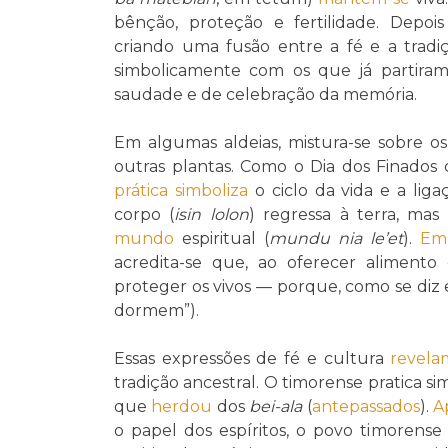
bênção, proteção e fertilidade. Depoi
criando uma fusão entre a fé e a tradi
simbolicamente com os que já partir
saudade e de celebração da memória.
Em algumas aldeias, mistura-se sobre 
outras plantas. Como o Dia dos Finados 
prática
simboliza
o ciclo da vida e a lig
corpo (
isin lolon
) regressa à terra, mas 
mundo
espiritual (
mundu nia le’et
).
Em
acredita-se que, ao oferecer aliment
proteger os vivos — porque, como se di
dormem”).
Essas expressões de fé e cultura
revela
tradição ancestral. O timorense pratica 
que
herdou
dos
bei-ala
(
antepassados
).
A
o papel dos espíritos, o povo timorens