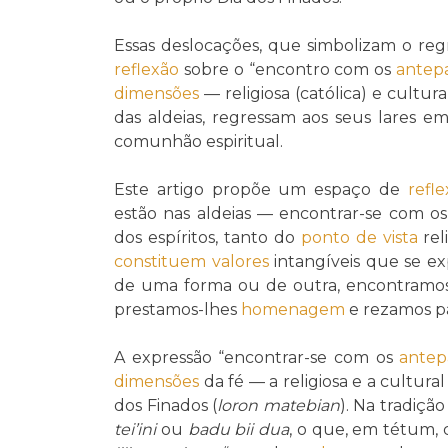
Essas deslocações, que simbolizam o regr
reflexão
sobre o “encontro com os
antep
dimensões
— religiosa (católica) e cultura
das aldeias, regressam aos seus lares e
comunhão espiritual.
Este artigo propõe um espaço de
refl
estão nas aldeias — encontrar-se com o
dos espíritos, tanto do
ponto de vista
rel
constituem
valores
intangíveis que se e
de uma forma ou de outra, encontramo
prestamos-lhes
homenagem
e rezamos pa
A expressão “encontrar-se com os
antep
dimensões
da fé — a religiosa e a cultu
dos Finados (
loron matebian
). Na tradiç
tei’ini
ou
badu bii dua
, o que, em tétum,