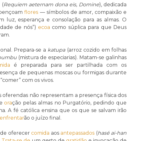
 (
Requiem aeternam dona eis, Domine
), dedicada
 abençoam
flores
— símbolos de amor, compaixão e
m luz, esperança e consolação para as almas. O
edade de nós”)
ecoa
como súplica para que Deus
ram.
onal. Prepara-se a
katupa
(arroz cozido em folhas
bumbu
(mistura de especiarias). Matam-se galinhas
mida
é preparada para ser partilhada com os
presença de pequenas moscas ou formigas durante
m “comer” com os vivos.
as oferendas não representam a presença física dos
e
ora
ção pelas almas no Purgatório, pedindo que
a. A fé católica ensina que os que se salvam irão
enfrentar
ão o juízo final.
de oferecer
comida
aos
antepassados
(
hasé ai-han
.
Trata-se de
um gesto de
gratidão
e invocação de