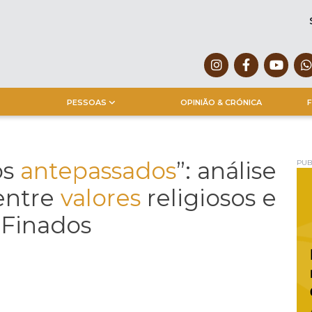
PESSOAS
OPINIÃO & CRÓNICA
F
os
antepassados
”: análise
PUB
ntre
valores
religiosos e
 Finados