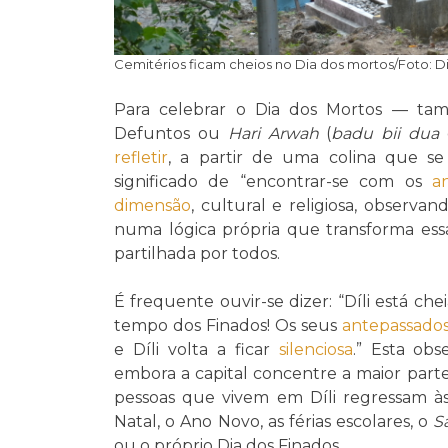
Cemitérios ficam cheios no Dia dos mortos/Foto: D
Para celebrar o Dia dos Mortos — ta
Defuntos ou
Hari Arwah
(
badu bii dua
refletir
, a partir de uma colina que s
significado de “encontrar-se com os
a
dimensão
, cultural e religiosa, obser
numa lógica própria que transforma es
partilhada por todos.
É frequente ouvir-se dizer: “Díli está ch
tempo dos Finados! Os seus
antepassado
e Díli volta a ficar
silenciosa
.” Esta ob
embora a capital concentre a maior parte 
pessoas que vivem em Díli regressam à
Natal, o Ano Novo, as férias escolares, o
S
ou o próprio Dia dos Finados.