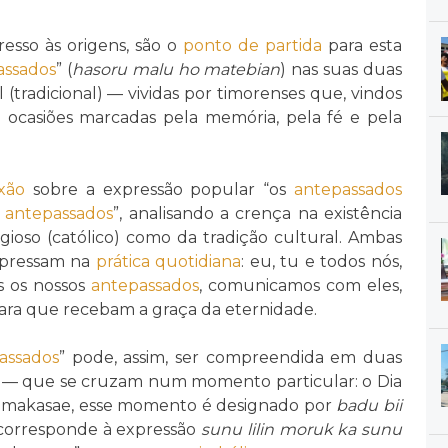
esso às origens, são o
ponto de partida
para esta
assados
” (
hasoru malu ho matebian
) nas suas duas
l (tradicional) — vividas por timorenses que, vindos
m ocasiões marcadas pela memória, pela fé e pela
exão
sobre a expressão popular “os
antepassados
s
antepassados
”, analisando a crença na existência
igioso (católico) como da tradição cultural. Ambas
xpressam na
prática
quotidiana
: eu, tu e todos nós,
s os nossos
antepassados
, comunicamos com eles,
ra que recebam a graça da eternidade.
assados
” pode, assim, ser compreendida em duas
ral — que se cruzam num momento particular: o Dia
ão makasae, esse momento é designado por
badu bii
 corresponde à expressão
sunu lilin moruk ka sunu