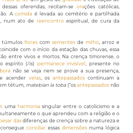
s dessas oferendas, recitam-se
ora
ções católicas,
ção. A
comida
é levada ao cemitério e partilhada
am, num ato de
reencontro
espiritual, de cura da
os túmulos
flores
com
sementes
de
milho
, arroz e
coincide com o início da estação das chuvas, essa
ação entre vivos e mortos. Na crença timorense, o
o espírito (
i’is
)
permanece
invisível
, presente no
bora
não se veja nem se prove a sua presença,
o e acender
velas
, os
antepassados
continuam a
z em tétum,
matebian la toba
(“os
antepassados
não
m
uma
harmonia
singular entre o catolicismo e a
simultaneamente o que aprendeu com a religião e o
pesar das
diferenças de crença sobre a natureza e
e consegue
conciliar
essas
dimensões
numa lógica