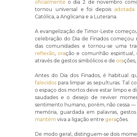
oficialmente
o dia 2 de novembro como 
tornou universal e foi depois
adotada
Católica, a Anglicana e a Luterana.
A evangelização de Timor-Leste começou 
celebração do Dia de Finados começou 
das comunidades e tornou-se uma tr
reflexão
,
ora
ção e comunhão espiritual,
através de gestos simbólicos e de
ora
ções,
Antes do Dia dos Finados, é habitual qu
falecidos
para limpar as sepulturas. Tal c
o espaço dos mortos deve estar limpo e d
saudades e o desejo de reviver moment
sentimento humano, porém, não cessa — é o
memória, guardada em palavras, gestos 
mantém
viva a ligação entre
gera
ções.
De modo geral, distinguem-se dois moment