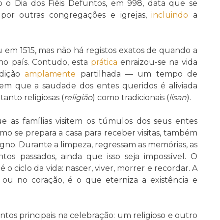
o Dia dos Fiéis Defuntos, em 998, data que se
por outras congregações e igrejas,
incluindo
a
em 1515, mas não há registos exatos de quando a
no país. Contudo, esta
prática
enraizou-se na vida
adição
amplamente
partilhada — um tempo de
 em que a saudade dos entes queridos é aliviada
 tanto religiosas (
religião
) como tradicionais (
lisan
).
e as famílias visitem os túmulos dos seus entes
omo se prepara a casa para receber visitas, também
igno. Durante a limpeza, regressam as memórias, as
os passados, ainda que isso seja impossível. O
 ciclo da vida: nascer, viver, morrer e recordar. A
ou no coração, é o que eterniza a existência e
os principais na celebração: um religioso e outro