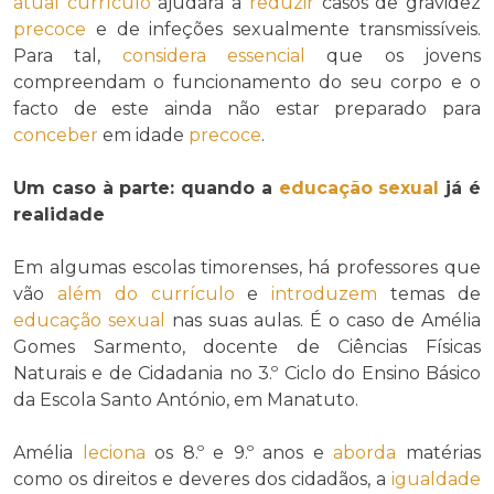
atual
currículo
ajudará a
reduzir
casos de gravidez
precoce
e de infeções sexualmente transmissíveis.
Para tal,
considera
essencial
que os jovens
compreendam o funcionamento do seu corpo e o
facto de este ainda não estar preparado para
conceber
em idade
precoce
.
Um caso à parte: quando a
educação sexual
já é
realidade
Em algumas escolas timorenses, há professores que
vão
além do
currículo
e
introduzem
temas de
educação sexual
nas suas aulas. É o caso de Amélia
Gomes Sarmento, docente de Ciências Físicas
Naturais e de Cidadania no 3.º Ciclo do Ensino Básico
da Escola Santo António, em Manatuto.
Amélia
leciona
os 8.º e 9.º anos e
aborda
matérias
como os direitos e deveres dos cidadãos, a
igualdade