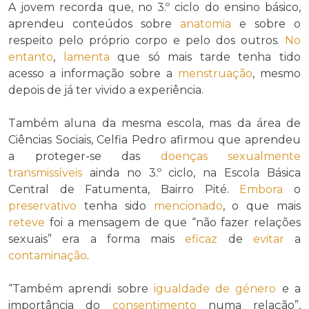
A jovem recorda que, no 3.º ciclo do ensino básico,
aprendeu conteúdos sobre
anatomia
e sobre o
respeito pelo próprio corpo e pelo dos outros.
No
entanto
,
lamenta
que só mais tarde tenha tido
acesso a informação sobre a
menstruação
, mesmo
depois de já ter vivido a experiência.
Também aluna da mesma escola, mas da área de
Ciências Sociais, Celfia Pedro afirmou que aprendeu
a proteger-se das
doenças sexualmente
transmissíveis
ainda no 3.º ciclo, na Escola Básica
Central de Fatumenta, Bairro Pité.
Embora
o
preservativo
tenha sido
mencionado
, o que mais
reteve
foi a mensagem de que “não fazer relações
sexuais” era a forma mais
eficaz
de
evitar
a
contaminação
.
“Também aprendi sobre
igualdade de género
e a
importância do
consentimento
numa relação”,