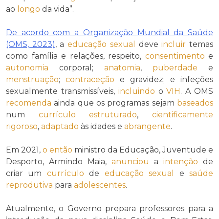
ao
longo
da vida”.
De acordo com a Organização Mundial da Saúde
(OMS, 2023)
, a
educação sexual
deve
incluir
temas
como família e relações, respeito,
consentimento
e
autonomia
corporal;
anatomia
,
puberdade
e
menstruação
;
contraceção
e gravidez; e infeções
sexualmente transmissíveis,
incluindo
o
VIH
. A OMS
recomenda
ainda que os programas sejam
baseados
num
currículo
estruturado
,
cientificamente
rigoroso
,
adaptado
às idades e
abrangente
.
Em 2021,
o então
ministro da Educação, Juventude e
Desporto, Armindo Maia,
anunciou
a
intenção
de
criar um
currículo
de
educação sexual
e
saúde
reprodutiva
para
adolescentes
.
Atualmente, o Governo prepara professores para a