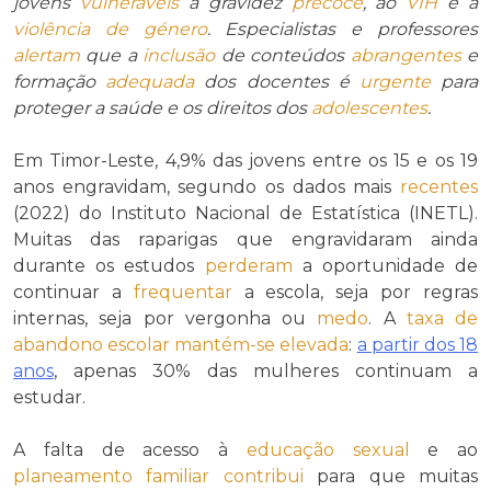
jovens
vulneráveis
à gravidez
precoce
, ao
VIH
e à
violência de género
. Especialistas e professores
alertam
que a
inclusão
de conteúdos
abrangentes
e
formação
adequada
dos docentes é
urgente
para
proteger a saúde e os direitos dos
adolescentes
.
Em Timor-Leste, 4,9% das jovens entre os 15 e os 19
anos engravidam, segundo os dados mais
recentes
(2022) do Instituto Nacional de Estatística (INETL).
Muitas das raparigas que engravidaram ainda
durante os estudos
perderam
a oportunidade de
continuar a
frequentar
a escola, seja por regras
internas, seja por vergonha ou
medo
. A
taxa de
abandono escolar
mantém-se
elevada
:
a partir dos 18
anos
, apenas 30% das mulheres continuam a
estudar.
A falta de acesso à
educação sexual
e ao
planeamento familiar
contribui
para que muitas