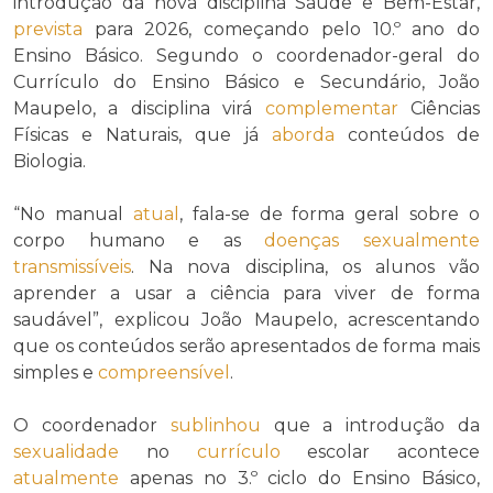
introdução da nova disciplina Saúde e Bem-Estar,
prevista
para 2026, começando pelo 10.º ano do
Ensino Básico. Segundo o coordenador-geral do
Currículo do Ensino Básico e Secundário, João
Maupelo, a disciplina virá
complementar
Ciências
Físicas e Naturais, que já
aborda
conteúdos de
Biologia.
“No manual
atual
, fala-se de forma geral sobre o
corpo humano e as
doenças sexualmente
transmissíveis
. Na nova disciplina, os alunos vão
aprender a usar a ciência para viver de forma
saudável”, explicou João Maupelo, acrescentando
que os conteúdos serão apresentados de forma mais
simples e
compreensível
.
O coordenador
sublinhou
que a introdução da
sexualidade
no
currículo
escolar acontece
atualmente
apenas no 3.º ciclo do Ensino Básico,