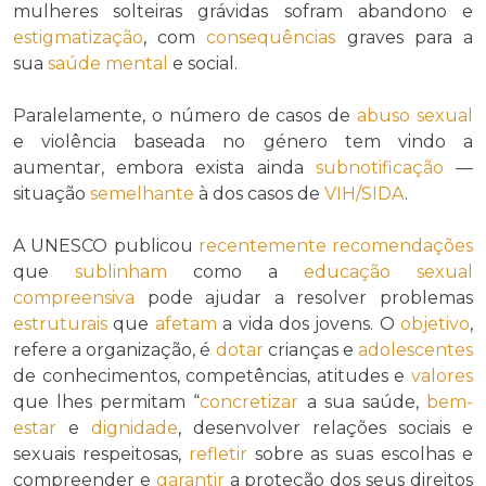
mulheres solteiras grávidas sofram abandono e
estigmatização
, com
consequências
graves para a
sua
saúde mental
e social.
Paralelamente, o número de casos de
abuso sexual
e violência baseada no género tem vindo a
aumentar, embora exista ainda
subnotificação
—
situação
semelhante
à dos casos de
VIH/SIDA
.
A UNESCO publicou
recentemente
recomendações
que
sublinham
como a
educação sexual
compreensiva
pode ajudar a resolver problemas
estruturais
que
afetam
a vida dos jovens. O
objetivo
,
refere a organização, é
dotar
crianças e
adolescentes
de conhecimentos, competências, atitudes e
valores
que lhes permitam “
concretizar
a sua saúde,
bem-
estar
e
dignidade
, desenvolver relações sociais e
sexuais respeitosas,
refletir
sobre as suas escolhas e
compreender e
garantir
a proteção dos seus direitos