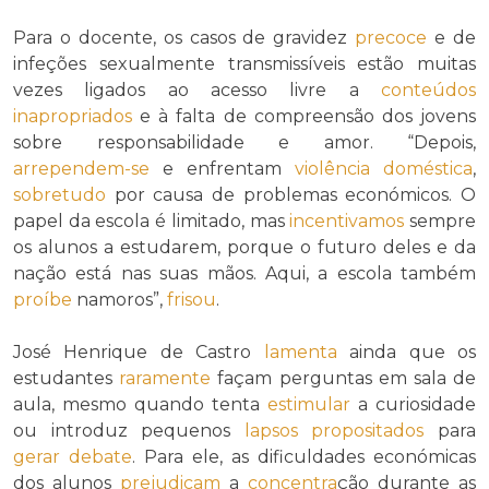
Para o docente, os casos de gravidez
precoce
e de
infeções sexualmente transmissíveis estão muitas
vezes ligados ao acesso livre a
conteúdos
inapropriados
e à falta de compreensão dos jovens
sobre responsabilidade e amor. “Depois,
arrependem-se
e enfrentam
violência doméstica
,
sobretudo
por causa de problemas económicos. O
papel da escola é limitado, mas
incentivamos
sempre
os alunos a estudarem, porque o futuro deles e da
nação está nas suas mãos. Aqui, a escola também
proíbe
namoros”,
frisou
.
José Henrique de Castro
lamenta
ainda que os
estudantes
raramente
façam perguntas em sala de
aula, mesmo quando tenta
estimular
a curiosidade
ou introduz pequenos
lapsos
propositados
para
gerar
debate
. Para ele, as dificuldades económicas
dos alunos
prejudicam
a
concentra
ção durante as