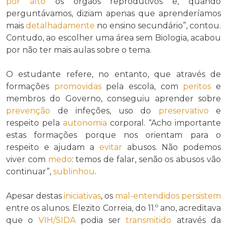
por alto
os órgãos reprodutivos e, quando
perguntávamos, diziam apenas que aprenderíamos
mais
detalhadamente
no ensino secundário”, contou.
Contudo, ao escolher uma área sem Biologia, acabou
por não ter mais aulas sobre o tema.
O estudante refere, no entanto, que através de
formações
promovidas
pela escola, com
peritos
e
membros do Governo, conseguiu aprender sobre
prevenção
de infeções, uso do
preservativo
e
respeito pela
autonomia
corporal. “Acho importante
estas formações porque nos orientam para o
respeito e ajudam a
evitar
abusos. Não podemos
viver com
medo
: temos de falar, senão os abusos vão
continuar”,
sublinhou
.
Apesar destas
iniciativas
, os
mal-entendidos
persistem
entre os alunos. Elezito Correia, do 11.º ano, acreditava
que o
VIH/SIDA
podia ser
transmitido
através da