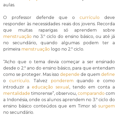
aulas.
O professor defende que o
currículo
deve
responder às necessidades reais dos jovens. Recorda
que muitas raparigas só aprendem sobre
menstruação
no 3.º ciclo do ensino básico, ou até já
no secundário, quando algumas podem ter a
primeira
menstruação
logo no 2.º ciclo.
“Acho que o tema devia começar a ser ensinado
desde o 2.º ano do ensino básico, para que entendam
como se proteger. Mas isso
depende
de quem
define
o
currículo
. Talvez
ponderem
quando e como
introduzir a
educação sexual
, tendo em conta a
mentalidade
timorense”, observou,
comparando
com
a Indonésia, onde os alunos aprendem no 3.º ciclo do
ensino básico conteúdos que em Timor só
surgem
no secundário.