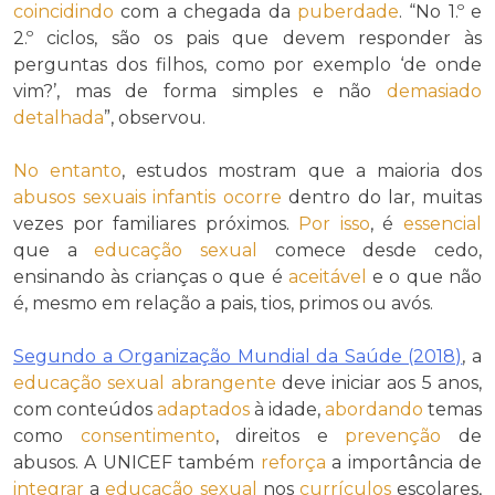
coincidindo
com a chegada da
puberdade
. “No 1.º e
2.º ciclos, são os pais que devem responder às
perguntas dos filhos, como por exemplo ‘de onde
vim?’, mas de forma simples e não
demasiado
detalhada
”, observou.
No entanto
, estudos mostram que a maioria dos
abusos sexuais infantis
ocorre
dentro do lar, muitas
vezes por familiares próximos.
Por isso
, é
essencial
que a
educação sexual
comece desde cedo,
ensinando às crianças o que é
aceitável
e o que não
é, mesmo em relação a pais, tios, primos ou avós.
Segundo a Organização Mundial da Saúde (2018)
, a
educação sexual
abrangente
deve iniciar aos 5 anos,
com conteúdos
adaptados
à idade,
abordando
temas
como
consentimento
, direitos e
prevenção
de
abusos. A UNICEF também
reforça
a importância de
integrar
a
educação sexual
nos
currículos
escolares,