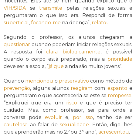
inocentes. Eles até se riem quando explico que o
VIH/SIDA
se
transmite
pelas relações sexuais e
perguntaram o que isso era. Respondi de forma
superficial
,
focando-me
na doença”,
relatou
.
Segundo o professor, os alunos chegaram a
questionar
quando poderiam iniciar relações sexuais.
A resposta foi
clara
:
biologicamente
, é possível
quando o corpo está preparado, mas a
prioridade
deve ser a escola, “
já que
ainda são muito jovens”.
Quando
mencionou
o
preservativo
como método de
prevenção
, alguns alunos
reagiram
com
espanto
e
perguntaram o que aconteceria se este se
rompesse
.
“Expliquei que era um
risco
e que é preciso ter
cuidado. Mas, como professor, sei para onde a
conversa pode
evoluir
e,
por isso
, tenho de ser
cauteloso
ao falar de
sexualidade
. Então, digo-lhes
que aprenderão mais no 2.º ou 3.º ano”,
acrescentou
.