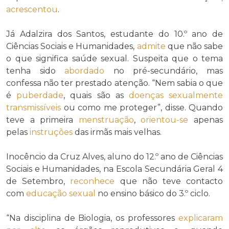
acrescentou
.
Já Adalzira dos Santos, estudante do 10.º ano de
Ciências Sociais e Humanidades,
admite
que não sabe
o que significa saúde sexual. Suspeita que o tema
tenha sido
abordado
no pré-secundário, mas
confessa não ter prestado atenção. “Nem sabia o que
é
puberdade
, quais são as
doenças sexualmente
transmissíveis
ou como me proteger”, disse. Quando
teve a primeira
menstruação
,
orientou-se
apenas
pelas
instruções
das irmãs mais velhas.
Inocêncio da Cruz Alves, aluno do 12.º ano de Ciências
Sociais e Humanidades, na Escola Secundária Geral 4
de Setembro,
reconhece
que não teve contacto
com
educação sexual
no ensino básico do 3.º ciclo.
“Na disciplina de Biologia, os professores
explicaram