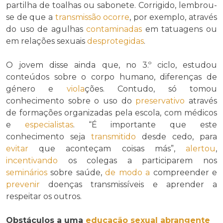
partilha de toalhas ou sabonete. Corrigido, lembrou-
se de que a
transmissão
ocorre
, por exemplo, através
do uso de agulhas
contaminadas
em tatuagens ou
em relações sexuais
desprotegidas
.
O jovem disse ainda que, no 3.º ciclo, estudou
conteúdos sobre o corpo humano, diferenças de
género e
viola
ções. Contudo, só tomou
conhecimento sobre o uso do
preservativo
através
de formações organizadas pela escola, com médicos
e
especialistas
. “É importante que este
conhecimento seja
transmitido
desde cedo, para
evitar
que aconteçam coisas más”,
alertou
,
incentivando
os colegas a participarem nos
seminários
sobre saúde,
de modo a
compreender e
prevenir
doenças transmissíveis e aprender a
respeitar os outros.
Obstáculos a uma
educação sexual
abrangente