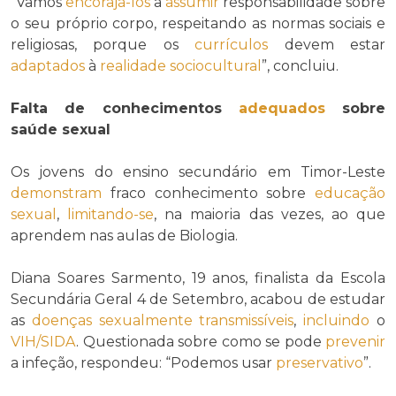
“Vamos
encorajá-los
a
assumir
responsabilidade sobre
o seu próprio corpo, respeitando as normas sociais e
religiosas, porque os
currículos
devem estar
adaptados
à
realidade sociocultural
”, concluiu.
Falta de conhecimentos
adequados
sobre
saúde sexual
Os jovens do ensino secundário em Timor-Leste
demonstram
fraco conhecimento sobre
educação
sexual
,
limitando-se
, na maioria das vezes, ao que
aprendem nas aulas de Biologia.
Diana Soares Sarmento, 19 anos, finalista da Escola
Secundária Geral 4 de Setembro, acabou de estudar
as
doenças sexualmente transmissíveis
,
incluindo
o
VIH/SIDA
. Questionada sobre como se pode
prevenir
a infeção, respondeu: “Podemos usar
preservativo
”.