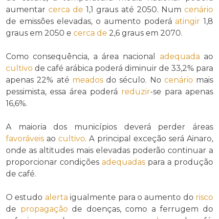
aumentar
cerca de
1,1 graus até 2050. Num
cenário
de emissões elevadas, o aumento poderá
atingir
1,8
graus em 2050 e
cerca de
2,6 graus em 2070.
Como consequência, a área nacional
adequada
ao
cultivo
de café arábica poderá diminuir de 33,2% para
apenas 22% até
meados
do século. No
cenário
mais
pessimista, essa área poderá
reduzir
-se para apenas
16,6%.
A maioria dos municípios deverá perder áreas
favoráveis
ao
cultivo
. A principal exceção será Ainaro,
onde as altitudes mais elevadas poderão continuar a
proporcionar condições
adequadas
para a produção
de café.
O estudo
alerta
igualmente para o aumento do
risco
de
propagação
de doenças, como a ferrugem do