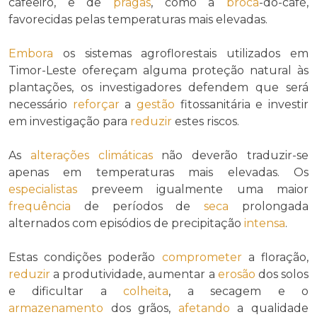
cafeeiro, e de
pragas
, como a
broca
-do-café,
favorecidas pelas temperaturas mais elevadas.
Embora
os sistemas agroflorestais utilizados em
Timor-Leste ofereçam alguma proteção natural às
plantações, os investigadores defendem que será
necessário
reforçar
a
gestão
fitossanitária e investir
em investigação para
reduzir
estes riscos.
As
alterações climáticas
não deverão traduzir-se
apenas em temperaturas mais elevadas. Os
especialistas
preveem igualmente uma maior
frequência
de períodos de
seca
prolongada
alternados com episódios de precipitação
intensa
.
Estas condições poderão
comprometer
a floração,
reduzir
a produtividade, aumentar a
erosão
dos solos
e dificultar a
colheita
, a secagem e o
armazenamento
dos grãos,
afetando
a qualidade