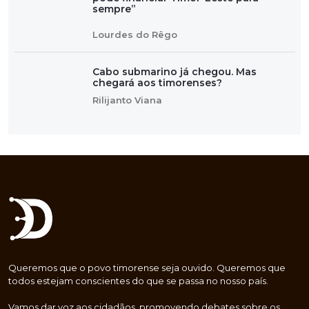
sempre”
Lourdes do Rêgo
Cabo submarino já chegou. Mas
chegará aos timorenses?
Rilijanto Viana
Queremos que o povo timorense seja ouvido. Queremos que
todos estejam conscientes do que se passa no nosso país.
Vamos dar voz aos cidadãos, promovendo debates sobre os