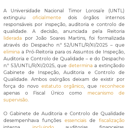
A Universidade Nacional Timor Lorosa’e (UNTL)
extinguiu
oficialmente
dois órgãos internos
responsáveis por inspeção, auditoria e controlo de
qualidade. A decisão, anunciada pela Reitoria
liderada
por João Soares Martins, foi formalizada
através do Despacho n.º 52/UNTL/R/XI/2025 – que
elimina
a Pró-Reitoria para os Assuntos de Inspeção,
Auditoria e Controlo de Qualidade – e do Despacho
n.º 53/UNTL/R/XI/2025, que
determina
a extinçãodo
Gabinete de Inspeção, Auditoria e Controlo de
Qualidade. Ambos osórgãos deixam de existir por
força do novo
estatuto orgânico
, que
reconhece
apenas o Fiscal Único como
mecanismo de
supervisão
.
O Gabinete de Auditoria e Controlo de Qualidade
desempenhava funções
essenciais
de
fiscalização
interna,
incluindo
auditorias financeiras,