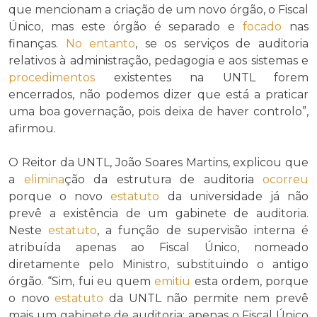
que mencionam a criação de um novo órgão, o Fiscal
Único, mas este órgão é separado e
focado
nas
finanças.
No entanto
, se os serviços de auditoria
relativos à administração, pedagogia e aos sistemas e
procedimentos
existentes na UNTL forem
encerrados, não podemos dizer que está a praticar
uma boa governação, pois deixa de haver controlo”,
afirmou.
O Reitor da UNTL, João Soares Martins, explicou que
a
elimina
ção da estrutura de auditoria
ocorreu
porque o novo
estatuto
da universidade já não
prevê a existência de um gabinete de auditoria.
Neste
estatuto
, a função de supervisão interna é
atribuída apenas ao Fiscal Único, nomeado
diretamente pelo Ministro, substituindo o antigo
órgão. “Sim, fui eu quem
emitiu
esta ordem, porque
o novo
estatuto
da UNTL não permite nem prevê
mais um gabinete de auditoria; apenas o Fiscal Único