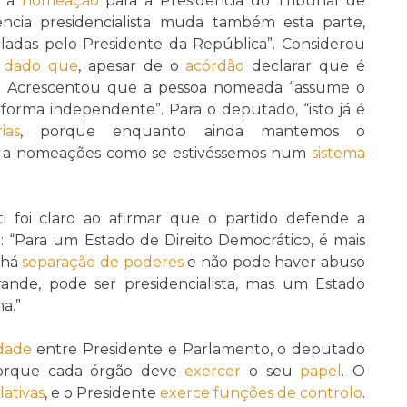
” a
nomeação
para a Presidência do Tribunal de
ncia presidencialista muda também esta parte,
oladas pelo Presidente da República”. Considerou
,
dado que
, apesar de o
acórdão
declarar que é
”. Acrescentou que a pessoa nomeada “assume o
orma independente”. Para o deputado, “isto já é
ias
, porque enquanto ainda mantemos o
a nomeações como se estivéssemos num
sistema
 foi claro ao afirmar que o partido defende a
: “Para um Estado de Direito Democrático, é mais
 há
separação de poderes
e não pode haver abuso
ande, pode ser presidencialista, mas um Estado
a.”
dade
entre Presidente e Parlamento, o deputado
porque cada órgão deve
exercer
o seu
papel
. O
lativas
, e o Presidente
exerce
funções de controlo
.