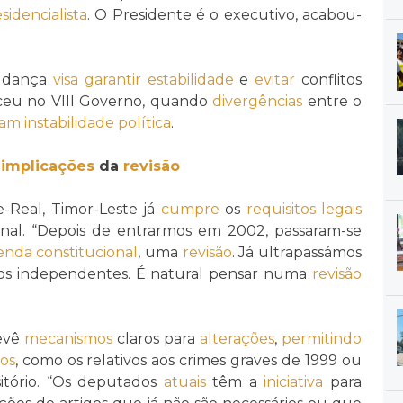
sidencialista
. O Presidente é o executivo, acabou-
udança
visa
garantir
estabilidade
e
evitar
conflitos
ceu no VIII Governo, quando
divergências
entre o
ram
instabilidade política
.
e
implicações
da
revisão
-Real, Timor-Leste já
cumpre
os
requisitos
legais
onal. “Depois de entrarmos em 2002, passaram-se
nda constitucional
, uma
revisão
. Já ultrapassámos
s independentes. É natural pensar numa
revisão
revê
mecanismos
claros para
alterações
,
permitindo
os
, como os relativos aos crimes graves de 1999 ou
itório. “Os deputados
atuais
têm a
iniciativa
para