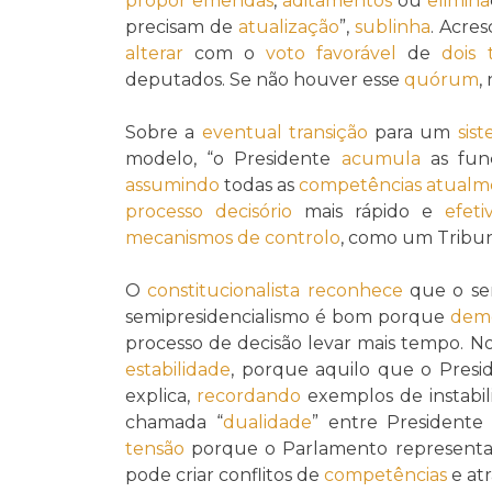
propor
emendas
,
aditamentos
ou
elimina
precisam de
atualização
”,
sublinha
. Acre
alterar
com o
voto favorável
de
dois 
deputados. Se não houver esse
quórum
,
Sobre a
eventual
transição
para um
sist
modelo, “o Presidente
acumula
as fun
assumindo
todas as
competências
atualm
processo decisório
mais rápido e
efeti
mecanismos de controlo
, como um Tribun
O
constitucionalista
reconhece
que o se
semipresidencialismo é bom porque
demo
processo de decisão levar mais tempo. No
estabilidade
, porque aquilo que o Presid
explica,
recordando
exemplos de instabil
chamada “
dualidade
” entre Presidente
tensão
porque o Parlamento representa o
pode criar conflitos de
competências
e atr