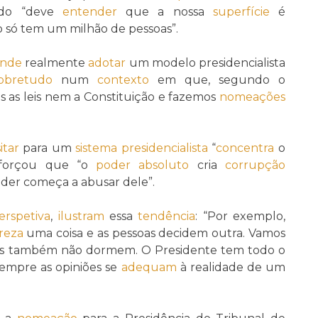
do “deve
entender
que a nossa
superfície
é
 só tem um milhão de pessoas”.
ende
realmente
adotar
um modelo presidencialista
obretudo
num
contexto
em que, segundo o
s as leis nem a Constituição e fazemos
nomeações
itar
para um
sistema presidencialista
“
concentra
o
eforçou que “o
poder absoluto
cria
corrupção
oder começa a abusar dele”.
erspetiva
,
ilustram
essa
tendência
: “Por exemplo,
reza
uma coisa e as pessoas decidem outra. Vamos
os também não dormem. O Presidente tem todo o
empre as opiniões se
adequam
à realidade de um