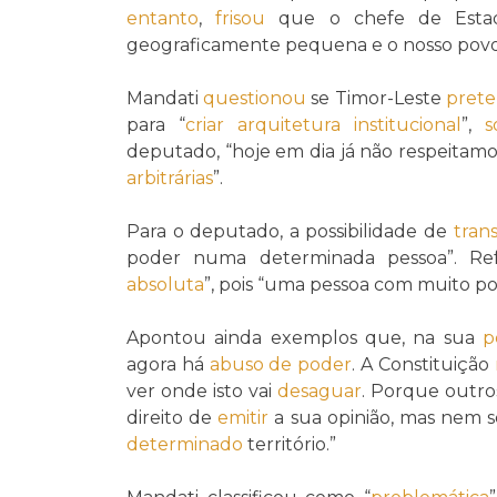
entanto
,
frisou
que o chefe de Esta
geograficamente pequena e o nosso povo
Mandati
questionou
se Timor-Leste
pret
para “
criar arquitetura institucional
”,
s
deputado, “hoje em dia já não respeitamo
arbitrárias
”.
Para o deputado, a possibilidade de
trans
poder numa determinada pessoa”. R
absoluta
”, pois “uma pessoa com muito p
Apontou ainda exemplos que, na sua
p
agora há
abuso de poder
. A Constituição
ver onde isto vai
desaguar
. Porque outr
direito de
emitir
a sua opinião, mas nem s
determinado
território.”