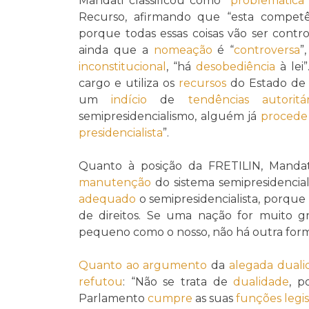
Mandati classificou como “
problemática
Recurso, afirmando que “esta competê
porque todas essas coisas vão ser contr
ainda que a
nomeação
é “
controversa
”
inconstitucional
, “há
desobediência
à lei
cargo e utiliza os
recursos
do Estado de f
um
indício
de
tendências autoritár
semipresidencialismo, alguém já
procede
presidencialista
”.
Quanto à posição da FRETILIN, Mandati
manutenção
do sistema semipresidencial
adequado
o semipresidencialista, porque
de direitos. Se uma nação for muito gr
pequeno como o nosso, não há outra form
Quanto ao
argumento
da
alegada
duali
refutou
: “Não se trata de
dualidade
, 
Parlamento
cumpre
as suas
funções legis