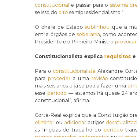
constitucional
e passar para o
sistema pre
se isso do
dito
semipresidencialismo.”
O chefe de Estado
sublinhou
que a m
entre órgãos de
soberania
, como aconte
Presidente e o Primeiro-Ministro
provoca
Constitucionalista explica
requisitos
Para o
constitucionalista
Alexandre Corte
para
proceder
a uma
revisão
constituci
mais seis anos e já se podia fazer uma
eme
esse
período
— estamos há quase 24 ano
constitucional”, afirma.
Corte-Real explica que a Constituição p
eliminar
ou
adicionar
artigos
desatualizad
às línguas de trabalho do
período
trans