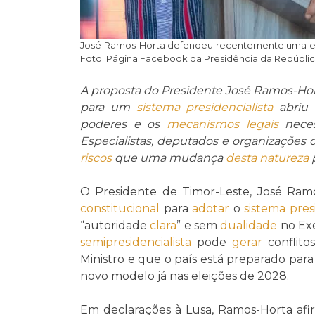
José Ramos-Horta defendeu recentemente uma emen
Foto: Página Facebook da Presidência da Repúbli
A proposta do Presidente José Ramos-Hor
para um
sistema presidencialista
abri
poderes e os
mecanismos legais
neces
Especialistas, deputados e organizações
riscos
que uma mudança
desta natureza
p
O Presidente de Timor-Leste, José Ra
constitucional
para
adotar
o
sistema pres
“autoridade
clara
” e sem
dualidade
no Exe
semipresidencialista
pode
gerar
conflito
Ministro e que o país está preparado par
novo modelo já nas eleições de 2028.
Em declarações à Lusa, Ramos-Horta af