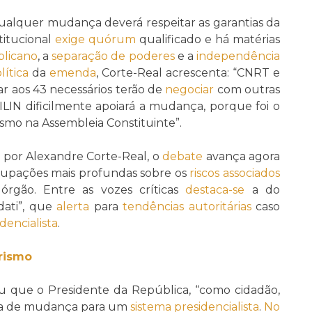
alquer mudança deverá respeitar as garantias da
itucional
exige
quórum
qualificado e há matérias
blicano
, a
separação de poderes
e a
independência
lítica
da
emenda
, Corte-Real acrescenta: “CNRT e
r aos 43 necessários terão de
negociar
com outras
N dificilmente apoiará a mudança, porque foi o
smo na Assembleia Constituinte”.
por Alexandre Corte-Real, o
debate
avança agora
upações mais profundas sobre os
riscos
associados
rgão. Entre as vozes críticas
destaca-se
a do
dati”, que
alerta
para
tendências autoritárias
caso
dencialista
.
arismo
u que o Presidente da República, “como cidadão,
osta de mudança para um
sistema presidencialista
.
No