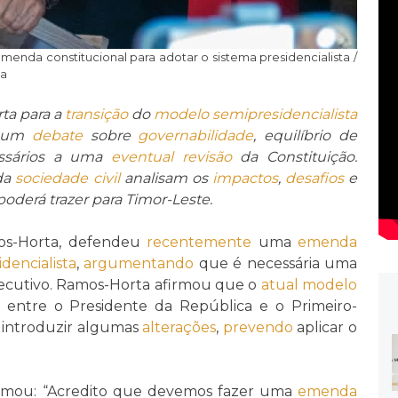
da constitucional para adotar o sistema presidencialista /
ca
ta para a
transição
do
modelo semipresidencialista
u um
debate
sobre
governabilidade
, equilíbrio de
sários a uma
eventual
revisão
da Constituição.
 da
sociedade civil
analisam os
impactos
,
desafios
e
oderá trazer para Timor-Leste.
mos-Horta, defendeu
recentemente
uma
emenda
idencialista
,
argumentando
que é necessária uma
cutivo. Ramos-Horta afirmou que o
atual
modelo
s entre o Presidente da República e o Primeiro-
a introduzir algumas
alterações
,
prevendo
aplicar o
irmou: “Acredito que devemos fazer uma
emenda