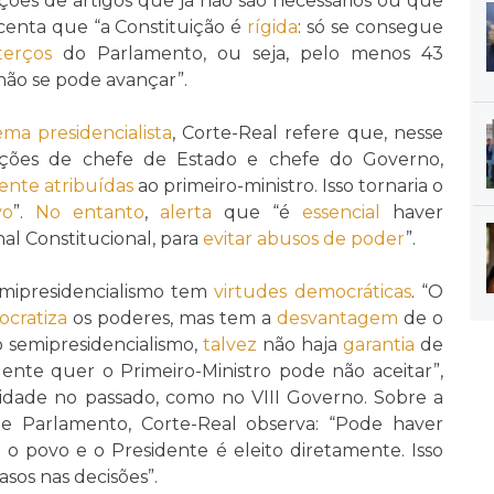
ções de artigos que já não são necessários ou que
scenta que “a Constituição é
rígida
: só se consegue
terços
do Parlamento, ou seja, pelo menos 43
 não se pode avançar”.
ema presidencialista
, Corte-Real refere que, nesse
ções de chefe de Estado e chefe do Governo,
ente
atribuídas
ao primeiro-ministro. Isso tornaria o
vo
”.
No entanto
,
alerta
que “é
essencial
haver
al Constitucional, para
evitar
abusos de poder
”.
mipresidencialismo tem
virtudes democráticas
. “O
cratiza
os poderes, mas tem a
desvantagem
de o
 semipresidencialismo,
talvez
não haja
garantia
de
ente quer o Primeiro-Ministro pode não aceitar”,
idade no passado, como no VIII Governo. Sobre a
 e Parlamento, Corte-Real observa: “Pode haver
 povo e o Presidente é eleito diretamente. Isso
asos nas decisões”.