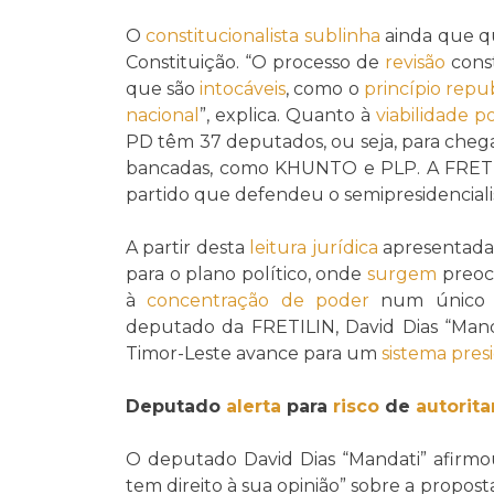
O
constitucionalista
sublinha
ainda que qu
Constituição. “O processo de
revisão
const
que são
intocáveis
, como o
princípio repu
nacional
”, explica. Quanto à
viabilidade po
PD têm 37 deputados, ou seja, para chega
bancadas, como KHUNTO e PLP. A FRETILI
partido que defendeu o semipresidenciali
A partir desta
leitura jurídica
apresentada 
para o plano político, onde
surgem
preoc
à
concentração de poder
num único ó
deputado da FRETILIN, David Dias “Man
Timor-Leste avance para um
sistema presi
Deputado
alerta
para
risco
de
autorit
O deputado David Dias “Mandati” afirmo
tem direito à sua opinião” sobre a prop