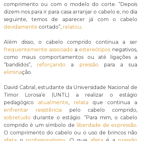
comprimento ou com o modelo do corte. “Depois
dizem-nos para ir para casa arranjar o cabelo e, no dia
seguinte, temos de aparecer já com o cabelo
devidamente
cortado”,
relatou
.
Além disso, o cabelo comprido continua a ser
frequentemente
associado
a
estereótipos
negativos,
como maus comportamentos ou até ligações a
“bandidos”,
reforçando
a
pressão
para a sua
elimina
ção.
David Cabral, estudante da Universidade Nacional de
Timor Lorosa’e (UNTL) a realizar o estágio
pedagógico
atualmente
,
relata
que continua a
enfrentar
resistência
pelo cabelo comprido,
sobretudo
durante o estágio. “Para mim, o cabelo
comprido é um símbolo de
liberdade de expressão
.
O comprimento do cabelo ou o uso de brincos não
afeta
o
profissionalismo
. O que
afeta
é a
pressão