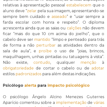
relativas à apresentação pessoal
estabelecem
que o
aluno deve “
zelar
pela sua imagem, apresentando-se
sempre bem cuidado e
asseado
” e “usar sempre a
farda escolar com honra e respeito”. O diploma
acrescenta ainda que as saias ou
calções
não devem
ficar “mais do que 10 cm acima do joelho”, que o
cabelo deve ser
mantido
“limpo e penteado para trás
de forma a não
perturbar
as atividades dentro da
sala de aula”, e
proíbe
o uso de “joias, brincos,
maquilhagem, unhas pintadas ou tatuagens à vista”.
Não existe,
contudo
, qualquer
menção
à
obrigatoriedade
de cortar o cabelo ou de
adotar
estilos
padronizados
para além destas indicações.
Psicólogo
alerta
para
impacto psicológico
O psicólogo Ângelo Alcino Menezes Guterres
Aparício comentou sobre a
implementação
de
várias