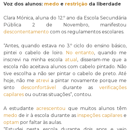
Voz dos alunos:
medo
e
restrição
da liberdade
Clara Mónica, aluna do 12.º ano da Escola Secundária
Pública 2 de Novembro, manifestou
descontentamento
com os regulamentos escolares.
“Antes, quando estava no 3.º ciclo do ensino básico,
pintei o cabelo de loiro.
No entanto
, quando me
inscrevi na minha escola
atual
, disseram-me que a
escola não aceitava alunos com cabelo pintado. Não
tive escolha a não ser pintar o cabelo de preto. Até
hoje, não me
atrevi
a pintar novamente porque me
sinto
desconfortável
durante as
verificações
capilares
ou outras situações”, contou.
A estudante
acrescentou
que muitos alunos têm
medo
de ir à escola durante as
inspeções capilares
e
optam
por faltar às aulas.
“Estudei nesta escola durante dois anos e vejo