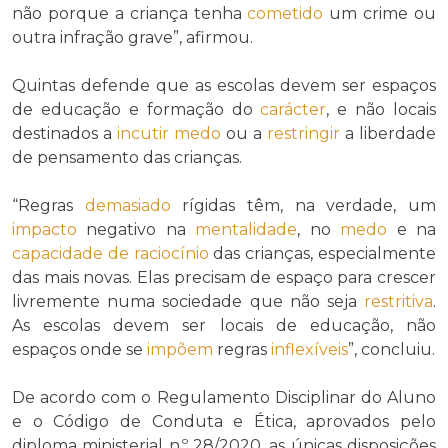
não porque a criança tenha
cometido
um crime ou
outra infração grave”, afirmou.
Quintas defende que as escolas devem ser espaços
de educação e formação do
carácter
, e não locais
destinados a
incutir
medo
ou a
restringir
a liberdade
de pensamento das crianças.
“Regras
demasiado
rígidas têm, na verdade, um
impacto
negativo na
mentalidade
, no
medo
e na
capacidade de raciocínio
das crianças, especialmente
das mais novas. Elas precisam de espaço para crescer
livremente numa sociedade que não seja
restritiva
.
As escolas devem ser locais de educação, não
espaços onde se
impõem
regras
inflexíveis
”, concluiu.
De acordo com o Regulamento Disciplinar do Aluno
e o Código de Conduta e Ética, aprovados pelo
diploma ministerial n.º 28/2020, as únicas disposições