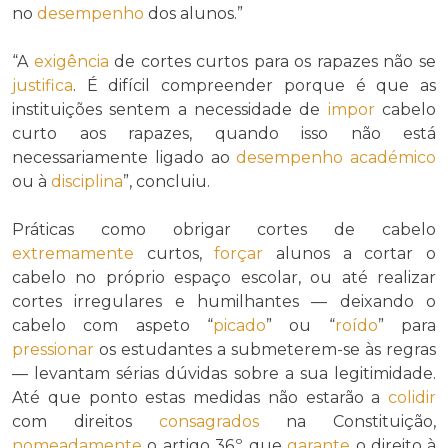
no
desempenho
dos alunos.”
“A
exigência
de cortes curtos para os rapazes não se
justifica
. É difícil compreender porque é que as
instituições sentem a necessidade de
impor
cabelo
curto aos rapazes, quando isso não está
necessariamente ligado ao
desempenho académico
ou à
disciplina
”, concluiu.
Práticas como obrigar cortes de cabelo
extremamente
curtos,
forçar
alunos a cortar o
cabelo no próprio espaço escolar, ou até realizar
cortes irregulares e humilhantes — deixando o
cabelo com aspeto “
picado
” ou “
roído
” para
pressionar
os estudantes a submeterem-se às regras
— levantam sérias dúvidas sobre a sua legitimidade.
Até que ponto estas medidas não estarão a
colidir
com direitos
consagrados
na Constituição,
nomeadamente
o artigo 36.º, que
garante
o direito à