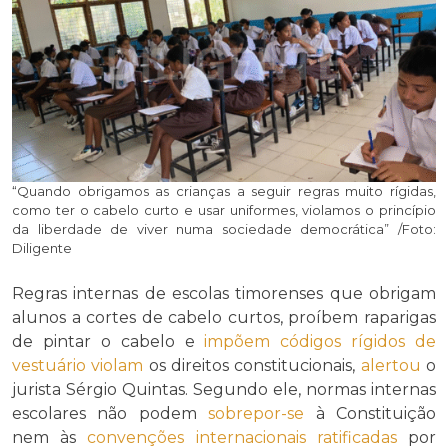
“Quando obrigamos as crianças a seguir regras muito rígidas,
como ter o cabelo curto e usar uniformes, violamos o princípio
da liberdade de viver numa sociedade democrática” /Foto:
Diligente
Regras internas de escolas timorenses que obrigam
alunos a cortes de cabelo curtos, proíbem raparigas
de pintar o cabelo e
impõem
códigos rígidos de
vestuário
violam
os direitos constitucionais,
alertou
o
jurista Sérgio Quintas. Segundo ele, normas internas
escolares não podem
sobrepor-se
à Constituição
nem às
convenções internacionais ratificadas
por