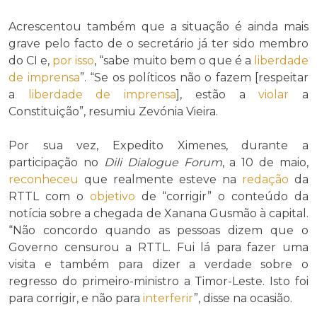
Acrescentou também que a situação é ainda mais
grave pelo facto de o secretário já ter sido membro
do CI e,
por isso
, “sabe muito bem o que é a
liberdade
de imprensa
”. “Se os políticos não o fazem [respeitar
a
liberdade de imprensa
], estão a
violar
a
Constituição”, resumiu Zevónia Vieira.
Por sua vez, Expedito Ximenes, durante a
participação no
Dili Dialogue Forum
, a 10 de maio,
reconheceu
que realmente esteve na
redação
da
RTTL com o
objetivo
de “corrigir” o conteúdo da
notícia sobre a chegada de Xanana Gusmão à capital.
“Não concordo quando as pessoas dizem que o
Governo censurou a RTTL. Fui lá para fazer uma
visita e também para dizer a verdade sobre o
regresso do primeiro-ministro a Timor-Leste. Isto foi
para corrigir, e não para
interferir
”, disse na ocasião.