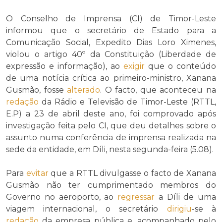
O Conselho de Imprensa (CI) de Timor-Leste
informou que o secretário de Estado para a
Comunicação Social, Expedito Dias Loro Ximenes,
violou o artigo 40º da Constituição (Liberdade de
expressão e informação), ao
exigir
que o conteúdo
de uma notícia crítica ao primeiro-ministro, Xanana
Gusmão, fosse
alterado
. O facto, que aconteceu na
redação
da Rádio e Televisão de Timor-Leste (RTTL,
E.P) a 23 de abril deste ano, foi comprovado após
investigação feita pelo CI, que deu detalhes sobre o
assunto numa conferência de imprensa realizada na
sede da entidade, em Díli, nesta segunda-feira (5.08).
Para
evitar
que a RTTL divulgasse o facto de Xanana
Gusmão não ter cumprimentado membros do
Governo no aeroporto, ao
regressar
a Díli de uma
viagem internacional, o secretário
dirigiu
-se à
redação
da empresa pública e, acompanhado pelo