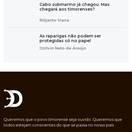
Cabo submarino já chegou. Mas
chegará aos timorenses?
Rilijanto Viana
As raparigas não podem ser
protegidas só no papel
Ozilvio Neto de Araújo
Queremos que o povo timorense seja ouvido. Queremos que
todos estejam conscientes do que se passa no nosso país.