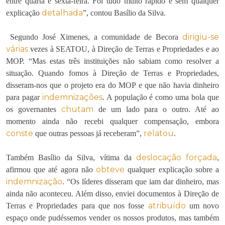
entre quarta e sexta-feira. Foi tudo muito rápido e sem qualquer
detalhada
explicação
”, contou Basílio da Silva.
dirigiu-se
Segundo José Ximenes, a comunidade de Becora
várias
vezes à SEATOU, à Direção de Terras e Propriedades e ao
MOP. “Mas estas três instituições não sabiam como resolver a
situação. Quando fomos à Direção de Terras e Propriedades,
disseram-nos que o projeto era do MOP e que não havia dinheiro
indemnizações
para pagar
. A população é como uma bola que
chutam
os governantes
de um lado para o outro. Até ao
momento ainda não recebi qualquer compensação, embora
conste
relatou
que outras pessoas já receberam”,
.
deslocação forçada
Também Basílio da Silva, vítima da
,
obteve
afirmou que até agora não
qualquer explicação sobre a
indemnização
. “Os líderes disseram que iam dar dinheiro, mas
ainda não aconteceu. Além disso, enviei documentos à Direção de
atribuído
Terras e Propriedades para que nos fosse
um novo
espaço onde pudéssemos vender os nossos produtos, mas também