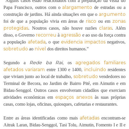
“Alguns casos estão relacionados com a preparação da visita do
alargamento
Papa Francisco, outros com o
de estradas ou a
argumento
construção de jardins. Há ainda situações em que o
risco
zonas
foi de que a população vivia em áreas de
ou em
protegidas
claras
. Noutros casos, não houve razões
. Além
recorreu
agressão
disso, o Governo
à
e ao uso da força contra
afetada
evidencia
impactos
a população
, o que
negativos,
sobretudo
nível
ao
dos direitos humanos.”
Rede ba Rai
agregados familiares
Segundo a
, os
afetados
variaram
incluindo
entre 1300 e 1400,
residentes
sobretudo
que viviam junto ao local de trabalho,
vendedores no
Terminal de Becora, no Jardim de Bairro Pité, em Aimutin e em
Bidau-Senggol. Outros casos envolveram cidadãos que exerciam
espaços anexos
atividades económicas em
às suas próprias
casas, como lojas, oficinas, quiosques, cafetarias e restaurantes.
afetadas
Entre as áreas identificadas como mais
encontram-se
Aitrak Laran, Bidau-Senggol, Tasi Tolu, Aimutin, Fomento I e II e