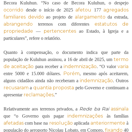
Becora Kuluhun. “No caso de Becora Kuluhun, o despejo
ocorrido
afetou
agregados
desde o início de 2025
177
familiares
devido
alargamento
ao projeto de
da estrada,
abrangendo
estatutos de
terrenos com diferentes
propriedade
pertencentes
—
ao Estado, à Igreja e a
particulares”, refere o relatório.
Quanto à compensação, o documento indica que parte da
termo
população de Kuluhun assinou, a 16 de abril de 2025, um
de aceitação
indemnização
varia
para receber a
. “O valor
Porém
entre 5000 e 15.000 dólares.
, mesmo após aceitarem,
indemnização
alguns cidadãos ainda não receberam a
. Outros
recusaram
quantia
proposta
a
pelo Governo e continuam a
reclamações
apresentar
.”
Rede ba Rai
assinala
Relativamente aos terrenos privados, a
indemnizações
que “o Governo quis pagar
às famílias
afetadas
resolução
anteriormente
com base na
aplicada
à
fixando
população do aeroporto Nicolau Lobato, em Comoro,
40