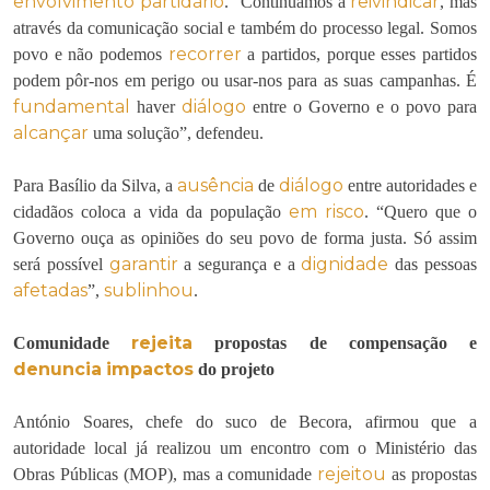
envolvimento partidário
reivindicar
. “Continuamos a
, mas
através da comunicação social e também do processo legal. Somos
recorrer
povo e não podemos
a partidos, porque esses partidos
podem pôr-nos em perigo ou usar-nos para as suas campanhas. É
fundamental
diálogo
haver
entre o Governo e o povo para
alcançar
uma solução”, defendeu.
ausência
diálogo
Para Basílio da Silva, a
de
entre autoridades e
em risco
cidadãos coloca a vida da população
. “Quero que o
Governo ouça as opiniões do seu povo de forma justa. Só assim
garantir
dignidade
será possível
a segurança e a
das pessoas
afetadas
sublinhou
”,
.
rejeita
Comunidade
propostas de compensação e
denuncia
impactos
do projeto
António Soares, chefe do suco de Becora, afirmou que a
autoridade local já realizou um encontro com o Ministério das
rejeitou
Obras Públicas (MOP), mas a comunidade
as propostas