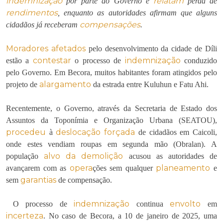
indemnização
relatam
por parte do Governo e
perda de
rendimentos
, enquanto as autoridades afirmam que alguns
compensações
cidadãos já receberam
.
Moradores
afetados
pelo desenvolvimento da cidade de Díli
contestar
indemnização
estão a
o processo de
conduzido
pelo Governo. Em Becora, muitos habitantes foram atingidos pelo
alargamento
projeto de
da estrada entre Kuluhun e Fatu Ahi.
Recentemente, o Governo, através da Secretaria de Estado dos
Assuntos da Toponímia e Organização Urbana (SEATOU),
procedeu
deslocação forçada
à
de cidadãos em Caicoli,
onde estes vendiam roupas em segunda mão (Obralan). A
alvo da
demolição
população
acusou as autoridades de
opera
planeamento
avançarem com as
ções sem qualquer
e
garantias
sem
de compensação.
indemnização
envolto
O processo de
continua
em
incerteza
. No caso de Becora, a 10 de janeiro de 2025, uma