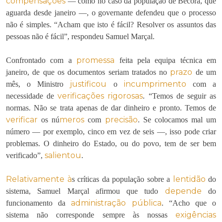
compensações
— como no caso da população de Becora, que
aguarda desde janeiro —, o governante defendeu que o processo
não é simples. “Acham que isto é fácil? Resolver os assuntos das
pessoas não é fácil”, respondeu Samuel Marçal.
promessa
Confrontado com a
feita pela equipa técnica em
prazo
janeiro, de que os documentos seriam tratados no
de um
justificou
incumprimento
mês, o Ministro
o
com a
verificações
rigorosas
necessidade de
. “Temos de seguir as
normas. Não se trata apenas de dar dinheiro e pronto. Temos de
verificar
meros
precisão
os nú
com
. Se colocamos mal um
número — por exemplo, cinco em vez de seis —, isso pode criar
problemas. O dinheiro do Estado, ou do povo, tem de ser bem
salientou
verificado”,
.
Relativamente à
lentidão
s críticas da população sobre a
do
depende
sistema, Samuel Marçal afirmou que tudo
do
administração pública
funcionamento da
. “Acho que o
exigências
sistema não corresponde sempre às nossas