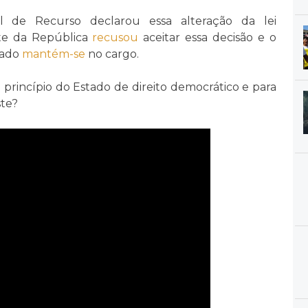
de Recurso declarou essa alteração da lei
nte da República
recusou
aceitar essa decisão e o
eado
mantém-se
no cargo.
 princípio do Estado de direito democrático e para
ste?