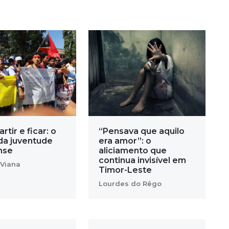
rtir e ficar: o
“Pensava que aquilo
da juventude
era amor”: o
nse
aliciamento que
continua invisível em
 Viana
Timor-Leste
Lourdes do Rêgo