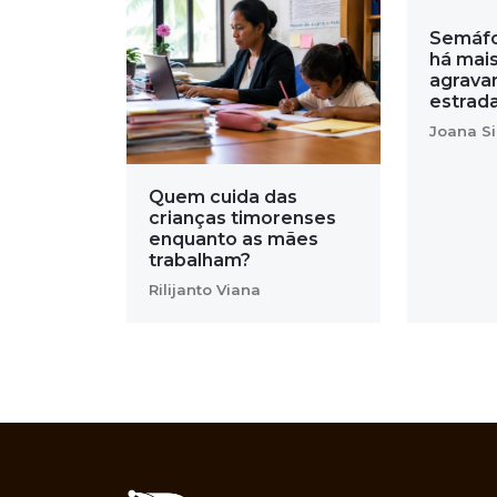
Semáfo
há mai
agrava
estrada
Joana Si
Quem cuida das
crianças timorenses
enquanto as mães
trabalham?
Rilijanto Viana