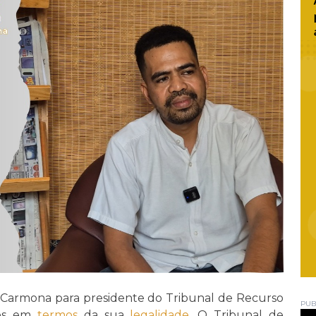
Carmona para presidente do Tribunal de Recurso
PUB
dos em
termos
da sua
legalidade
. O Tribunal de