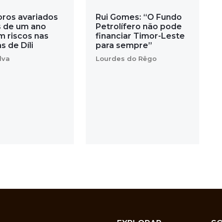
ros avariados
Rui Gomes: “O Fundo
s de um ano
Petrolífero não pode
m riscos nas
financiar Timor-Leste
s de Díli
para sempre”
lva
Lourdes do Rêgo