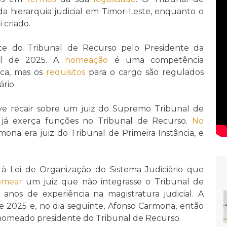
da hierarquia judicial em Timor-Leste, enquanto o
 criado.
te do Tribunal de Recurso pelo Presidente da
ril de 2025. A
nomeação
é uma competência
ica, mas os
requisitos
para o cargo são regulados
rio.
e recair sobre um juiz do Supremo Tribunal de
 já exerça funções no Tribunal de Recurso.
No
mona era juiz do Tribunal de Primeira Instância, e
 à Lei de Organização do Sistema Judiciário que
omear
um juiz que não integrasse o Tribunal de
anos de experiência na magistratura judicial. A
 de 2025 e, no dia seguinte, Afonso Carmona, então
oi nomeado presidente do Tribunal de Recurso.