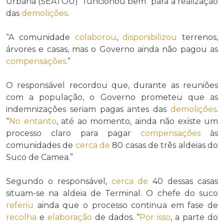
Urbana (SEATOU) “funcionou bem” para a realização
das
demolições
.
“A comunidade
colaborou
,
disponibilizou
terrenos,
árvores e casas, mas o Governo ainda não pagou as
compensações
.”
O responsável recordou que, durante as reuniões
com a população, o Governo prometeu que as
indemnizações seriam pagas antes das
demolições
.
“
No entanto
, até ao momento, ainda não existe um
processo claro para pagar
compensações
às
comunidades de
cerca de
80 casas de três aldeias do
Suco de Camea.”
Segundo o responsável,
cerca de
40 dessas casas
situam-se na aldeia de Terminal. O chefe do suco
referiu
ainda que o processo continua em fase de
recolha
e
elaboração
de dados. “
Por isso
, a parte do