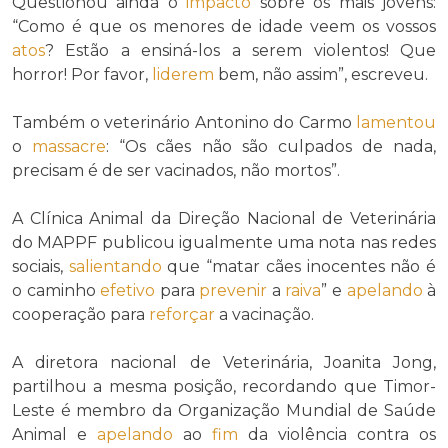
Questionou ainda o
impacto
sobre os mais jovens:
“Como é que os menores de idade veem os vossos
atos
? Estão a ensiná-los a serem violentos! Que
horror! Por favor,
liderem
bem, não assim”, escreveu.
Também o veterinário Antonino do Carmo
lamentou
o
massacre
: “Os cães não são culpados de nada,
precisam é de ser vacinados, não mortos”.
A Clínica Animal da Direção Nacional de Veterinária
do MAPPF publicou igualmente uma nota nas redes
sociais,
salientando
que “matar cães inocentes não é
o caminho
efetivo
para
prevenir
a
raiva
” e
apelando
à
cooperação para
reforçar
a vacinação.
A diretora nacional de Veterinária, Joanita Jong,
partilhou a mesma posição, recordando que Timor-
Leste é membro da Organização Mundial de Saúde
Animal e
apelando
ao
fim
da violência contra os