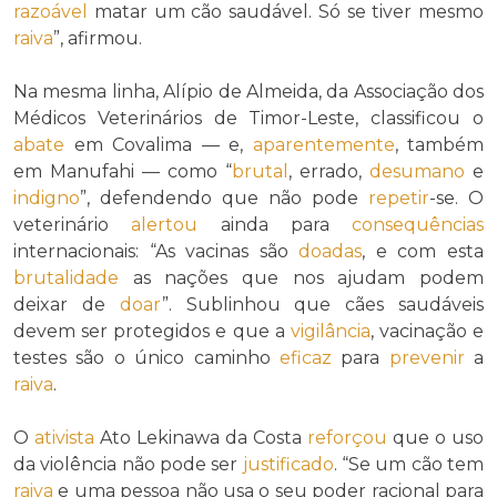
razoável
matar um cão saudável. Só se tiver mesmo
raiva
”, afirmou.
Na mesma linha, Alípio de Almeida, da Associação dos
Médicos Veterinários de Timor-Leste, classificou o
abate
em Covalima — e,
aparentemente
, também
em Manufahi — como “
brutal
, errado,
desumano
e
indigno
”, defendendo que não pode
repetir
-se. O
veterinário
alertou
ainda para
consequências
internacionais: “As vacinas são
doadas
, e com esta
brutalidade
as nações que nos ajudam podem
deixar de
doar
”. Sublinhou que cães saudáveis
devem ser protegidos e que a
vigilância
, vacinação e
testes são o único caminho
eficaz
para
prevenir
a
raiva
.
O
ativista
Ato Lekinawa da Costa
reforçou
que o uso
da violência não pode ser
justificado
. “Se um cão tem
raiva
e uma pessoa não usa o seu poder racional para