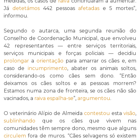
medidas, os casos de
raiva
continuaram a aumentar.
Já
detetámos
442 pessoas
afetadas
e 5 mortes”,
informou.
Segundo o autarca, uma segunda reunião do
Conselho de Coordenação Municipal, que envolveu
42 representantes — entre serviços territoriais,
serviços municipais e forças policiais — decidiu
prolongar
a
orientação
para amarrar os cães e, em
caso de
incumprimento
, abater os animais soltos,
considerando-os como cães sem dono. “Então
deixamos os cães soltos e as pessoas morrem?
Estamos numa zona de fronteira, se os cães não são
vacinados, a
raiva
espalha-se
”,
argumentou
.
O veterinário Alípio de Almeida
contestou
esta
visão
,
sublinhando
que os cães que vivem nas
comunidades têm sempre dono, mesmo que alguns
circulem
fora de muros. “Cães selvagens só existem