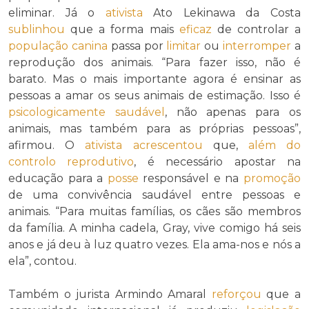
eliminar. Já o
ativista
Ato Lekinawa da Costa
sublinhou
que a forma mais
eficaz
de controlar a
população canina
passa por
limitar
ou
interromper
a
reprodução dos animais. “Para fazer isso, não é
barato. Mas o mais importante agora é ensinar as
pessoas a amar os seus animais de estimação. Isso é
psicologicamente saudável
, não apenas para os
animais, mas também para as próprias pessoas”,
afirmou. O
ativista
acrescentou
que,
além do
controlo reprodutivo
, é necessário apostar na
educação para a
posse
responsável e na
promoção
de uma convivência saudável entre pessoas e
animais. “Para muitas famílias, os cães são membros
da família. A minha cadela, Gray, vive comigo há seis
anos e já deu à luz quatro vezes. Ela ama-nos e nós a
ela”, contou.
Também o jurista Armindo Amaral
reforçou
que a