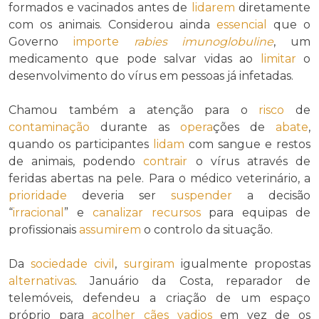
formados e vacinados antes de
lidarem
diretamente
com os animais. Considerou ainda
essencial
que o
Governo
importe
rabies imunoglobuline
, um
medicamento que pode salvar vidas ao
limitar
o
desenvolvimento do vírus em pessoas já infetadas.
Chamou também a atenção para o
risco
de
contaminação
durante as
opera
ções de
abate
,
quando os participantes
lidam
com sangue e restos
de animais, podendo
contrair
o vírus através de
feridas abertas na pele. Para o médico veterinário, a
prioridade
deveria ser
suspender
a decisão
“
irracional
” e
canalizar
recursos
para equipas de
profissionais
assumirem
o controlo da situação.
Da
sociedade civil
,
surgiram
igualmente propostas
alternativas
. Januário da Costa, reparador de
telemóveis, defendeu a criação de um espaço
próprio para
acolher
cães vadios
em vez de os