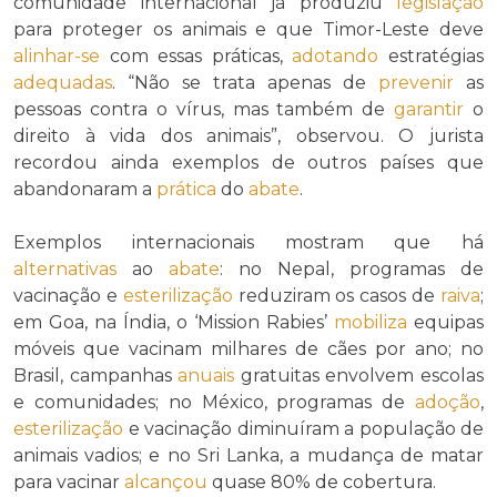
comunidade internacional já produziu
legislação
para proteger os animais e que Timor-Leste deve
alinhar-se
com essas práticas,
adotando
estratégias
adequadas
. “Não se trata apenas de
prevenir
as
pessoas contra o vírus, mas também de
garantir
o
direito à vida dos animais”, observou. O jurista
recordou ainda exemplos de outros países que
abandonaram a
prática
do
abate
.
Exemplos internacionais mostram que há
alternativas
ao
abate
: no Nepal, programas de
vacinação e
esterilização
reduziram os casos de
raiva
;
em Goa, na Índia, o ‘Mission Rabies’
mobiliza
equipas
móveis que vacinam milhares de cães por ano; no
Brasil, campanhas
anuais
gratuitas envolvem escolas
e comunidades; no México, programas de
adoção
,
esterilização
e vacinação diminuíram a população de
animais vadios; e no Sri Lanka, a mudança de matar
para vacinar
alcançou
quase 80% de cobertura.