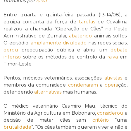
humanas por
raiva
.
Entre quarta e quinta-feira passada (13-14/08), a
equipa conjunta da força de
tarefas
de Covalima
realizou a chamada “Operação de Cães” no Posto
Administrativo de Zumalai,
abatendo
animais soltos.
O episódio,
amplamente
divulgado
nas redes sociais,
gerou
preocupação pública e abriu um
debate
intenso
sobre os métodos de controlo da
raiva
em
Timor-Leste.
Peritos, médicos veterinários, associações,
ativistas
e
membros da comunidade
condenaram
a
opera
ção,
defendendo
alternativas
mais humanas.
O médico veterinário Casimiro Mau, técnico do
Ministério da Agricultura em Bobonaro,
considerou
a
decisão de matar cães sem
critério
“uma
brutalidade
”. “Os cães também querem viver e não é