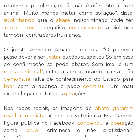
resolver o problema, então não é diferente de um
animal. Muito menos matar como solução”, disse,
sublinhando
que o
abate
indiscriminado pode ter
impacto social
negativo,
normalizando
a violência
também contra seres humanos.
O jurista Armindo Amaral concorda: “O primeiro
passo deveria ser
testar
os cães suspeitos. Só em caso
de confirmação se pode abater. Sem isso, é um
massacre
ilegal
”, criticou, acrescentando que a ação
demonstra
falta de conhecimento do Estado para
lidar
com a doença e pode
constituir
um mau
exemplo para as futuras
gera
ções.
Nas redes sociais, as imagens do
abate
geraram
revolta
imediata
. A médica veterinária Eva Gomes,
figura pública no Facebook,
condenou
a
opera
ção
como “
cruel
, criminosa e não profissional”.