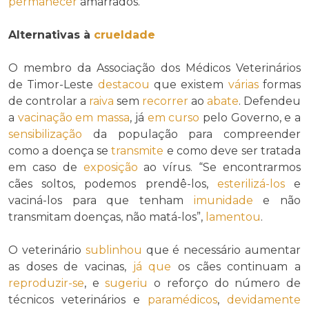
permanecer
amarrados.
Alternativas à
crueldade
O membro da Associação dos Médicos Veterinários
de Timor-Leste
destacou
que existem
várias
formas
de controlar a
raiva
sem
recorrer
ao
abate
. Defendeu
a
vacinação em massa
, já
em curso
pelo Governo, e a
sensibilização
da população para compreender
como a doença se
transmite
e como deve ser tratada
em caso de
exposição
ao vírus. “Se encontrarmos
cães soltos, podemos prendê-los,
esterilizá-los
e
vaciná-los para que tenham
imunidade
e não
transmitam doenças, não matá-los”,
lamentou
.
O veterinário
sublinhou
que é necessário aumentar
as doses de vacinas,
já que
os cães continuam a
reproduzir-se
, e
sugeriu
o reforço do número de
técnicos veterinários e
paramédicos
,
devidamente