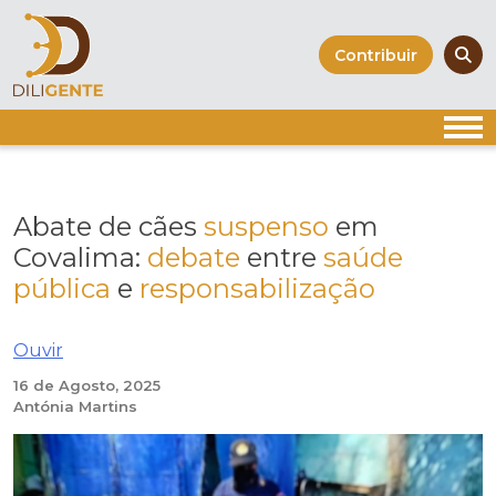
Skip
to
Contribuir
content
Abate de cães
suspenso
em
Covalima:
debate
entre
saúde
pública
e
responsabilização
Ouvir
16 de Agosto, 2025
Antónia Martins