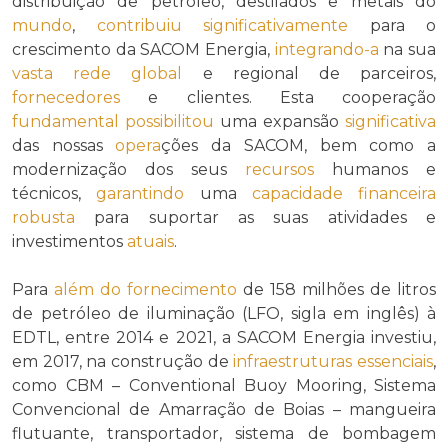
distribuição de petróleo, destilados e metais do
mundo
,
contribuiu
significativamente
para o
crescimento da SACOM Energia,
integrando-a
na sua
vasta rede global
e regional de parceiros,
fornecedores
e clientes. Esta cooperação
fundamental
possibilitou
uma expansão
significativa
das nossas
opera
ções da SACOM, bem como a
modernização dos seus
recursos
humanos e
técnicos,
garantindo
uma
capacidade financeira
robusta
para suportar as suas atividades e
investimentos
atuais
.
Para
além do
fornecimento
de 158 milhões de litros
de petróleo de iluminação (LFO, sigla em inglês) à
EDTL, entre 2014 e 2021, a SACOM Energia investiu,
em 2017, na construção de
infraestruturas
essenciais
,
como CBM – Conventional Buoy Mooring, Sistema
Convencional de Amarração de Boias – mangueira
flutuante, transportador, sistema de bombagem