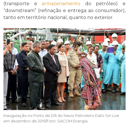
(transporte e
armazenamento
do petróleo) e
“downstream” (refinação e entrega ao consumidor),
tanto em território nacional, quanto no exterior.
Inauguração no Porto de Díli do Navio Petroleiro Dato Siri Loe
em dezembro de 2015/Foto: SACOM Energia