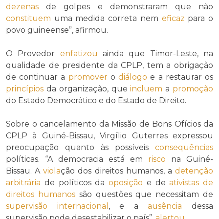
dezenas
de golpes e demonstraram que não
constituem
uma medida correta nem
eficaz
para o
povo guineense”, afirmou.
O Provedor
enfatizou
ainda que Timor-Leste, na
qualidade de presidente da CPLP, tem a obrigação
de continuar a
promover
o
diálogo
e a restaurar os
princípios
da organização, que
incluem
a
promoção
do Estado Democrático e do Estado de Direito.
Sobre o cancelamento da Missão de Bons Ofícios da
CPLP à Guiné-Bissau, Virgílio Guterres expressou
preocupação quanto às possíveis
consequências
políticas. “A democracia está em
risco
na Guiné-
Bissau. A
viola
ção dos direitos humanos, a
detenção
arbitrária
de políticos da
oposição
e de
ativistas de
direitos humanos
são questões que necessitam de
supervisão internacional
, e a
ausência
dessa
supervisão pode desestabilizar o país”,
alertou
.