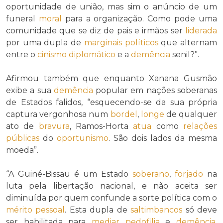
oportunidade de união, mas sim o anúncio de um
funeral
moral
para a organização. Como pode uma
comunidade que se diz de pais e irmãos ser
liderada
por uma dupla de
marginais políticos
que alternam
entre o
cinismo diplomático
e a
demência
senil?”.
Afirmou também que enquanto Xanana Gusmão
exibe a sua
demência
popular em nações soberanas
de Estados falidos, “esquecendo-se da sua própria
captura vergonhosa num
bordel
,
longe
de qualquer
ato de
bravura
, Ramos-Horta
atua
como
relações
públicas
do
oportunismo
. São dois lados da mesma
moeda”.
“A Guiné-Bissau é um Estado
soberano
,
forjado
na
luta pela libertação nacional, e não aceita ser
diminuída por quem confunde a sorte política com o
mérito pessoal
. Esta dupla de
saltimbancos
só deve
ser habilitada para
mediar
pedofilia
e
demência
,