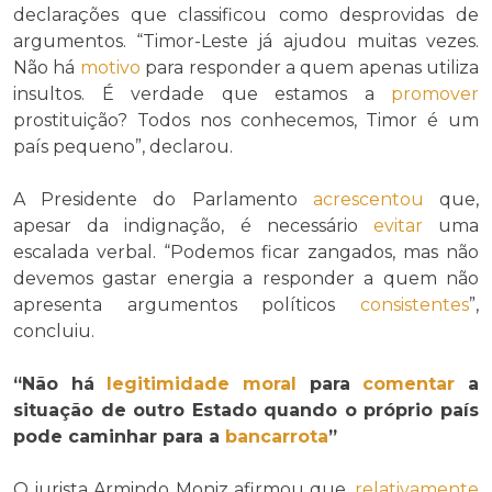
declarações que classificou como desprovidas de
argumentos. “Timor-Leste já ajudou muitas vezes.
Não há
motivo
para responder a quem apenas utiliza
insultos. É verdade que estamos a
promover
prostituição? Todos nos conhecemos, Timor é um
país pequeno”, declarou.
A Presidente do Parlamento
acrescentou
que,
apesar da indignação, é necessário
evitar
uma
escalada verbal. “Podemos ficar zangados, mas não
devemos gastar energia a responder a quem não
apresenta argumentos políticos
consistentes
”,
concluiu.
“Não há
legitimidade
moral
para
comentar
a
situação de outro Estado quando o próprio país
pode caminhar para a
bancarrota
”
O jurista Armindo Moniz afirmou que,
relativamente