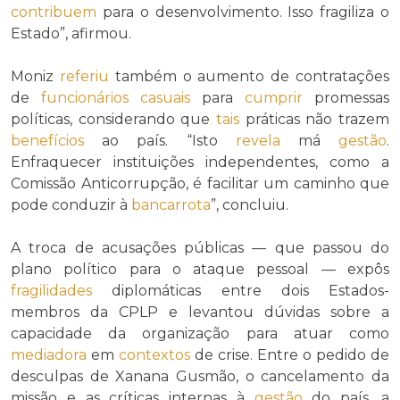
contribuem
para o desenvolvimento. Isso fragiliza o
Estado”, afirmou.
Moniz
referiu
também o aumento de contratações
de
funcionários casuais
para
cumprir
promessas
políticas, considerando que
tais
práticas não trazem
benefícios
ao país. “Isto
revela
má
gestão
.
Enfraquecer instituições independentes, como a
Comissão Anticorrupção, é facilitar um caminho que
pode conduzir à
bancarrota
”, concluiu.
A troca de acusações públicas — que passou do
plano político para o ataque pessoal — expôs
fragilidades
diplomáticas entre dois Estados-
membros da CPLP e levantou dúvidas sobre a
capacidade da organização para atuar como
mediadora
em
contextos
de crise. Entre o pedido de
desculpas de Xanana Gusmão, o cancelamento da
missão e as críticas internas à
gestão
do país, a