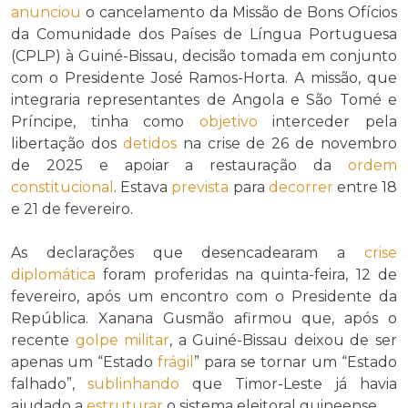
anunciou
o cancelamento da Missão de Bons Ofícios
da Comunidade dos Países de Língua Portuguesa
(CPLP) à Guiné-Bissau, decisão tomada em conjunto
com o Presidente José Ramos-Horta. A missão, que
integraria representantes de Angola e São Tomé e
Príncipe, tinha como
objetivo
interceder pela
libertação dos
detidos
na crise de 26 de novembro
de 2025 e apoiar a restauração da
ordem
constitucional
. Estava
prevista
para
decorrer
entre 18
e 21 de fevereiro.
As declarações que desencadearam a
crise
diplomática
foram proferidas na quinta-feira, 12 de
fevereiro, após um encontro com o Presidente da
República. Xanana Gusmão afirmou que, após o
recente
golpe militar
, a Guiné-Bissau deixou de ser
apenas um “Estado
frágil
” para se tornar um “Estado
falhado”,
sublinhando
que Timor-Leste já havia
ajudado a
estruturar
o sistema eleitoral guineense.