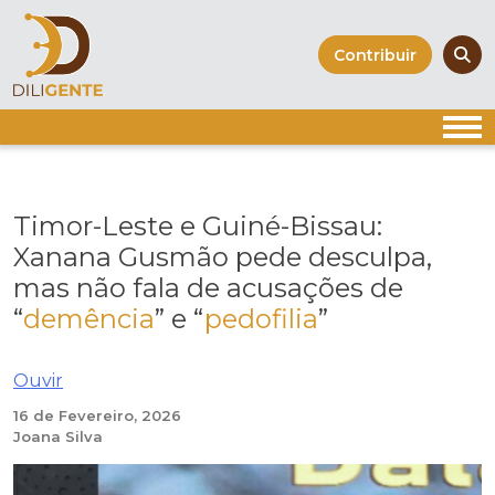
Skip
to
Contribuir
content
Timor-Leste e Guiné-Bissau:
Xanana Gusmão pede desculpa,
mas não fala de acusações de
“
demência
” e “
pedofilia
”
Ouvir
16 de Fevereiro, 2026
Joana Silva