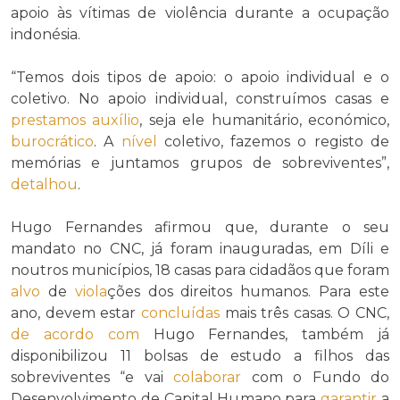
apoio às vítimas de violência durante a ocupação
indonésia.
“Temos dois tipos de apoio: o apoio individual e o
coletivo. No apoio individual, construímos casas e
prestamos
auxílio
, seja ele humanitário, económico,
burocrático
. A
nível
coletivo, fazemos o registo de
memórias e juntamos grupos de sobreviventes”,
detalhou
.
Hugo Fernandes afirmou que, durante o seu
mandato no CNC, já foram inauguradas, em Díli e
noutros municípios, 18 casas para cidadãos que foram
alvo
de
viola
ções dos direitos humanos. Para este
ano, devem estar
concluídas
mais três casas. O CNC,
de acordo com
Hugo Fernandes, também já
disponibilizou 11 bolsas de estudo a filhos das
sobreviventes “e vai
colaborar
com o Fundo do
Desenvolvimento de Capital Humano para
garantir
a