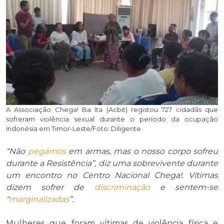
A Associação Chega! Ba Ita (Acbit) registou 727 cidadãs que
sofreram violência sexual durante o período da ocupação
indonésia em Timor-Leste/Foto: Diligente
“Não
pegámos
em armas, mas o nosso corpo sofreu
durante a Resistência”,
diz uma sobrevivente durante
um encontro no Centro Nacional Chega
!
. Vítimas
dizem
sofrer
de
discriminação
e
sentem-se
“
marginalizadas
”.
Mulheres que foram vítimas de violência física e