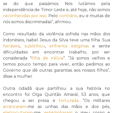
se do que passámos. Nós lutámos pela
independência de Timor-Leste e, até hoje, não somos
reconhecidas
por isso
. Pelo
contrário
, eu e muitas de
nós somos discriminadas”, afirmou.
Como resultado da violência sofrida nas mãos dos
indonésios, Isabel Jesus da Silva teve uma filha. Sua
herdeira
,
sublinhou
,
enfrenta
estigmas
e sente
dificuldades em encontrar trabalho, por ser
considerada “
filha de milícia
”. “Já somos velhos e
temos pouco tempo para viver, então pedimos ao
Governo que dê outras garantias aos nossos filhos”,
disse a mulher.
Outra cidadã que partilhou a sua história no
encontro foi Olga Quintão Amaral, 53 anos, que
chegou a ser presa e
torturada
. “Os militares
arrancaram
-me as unhas das mãos e dos pés,
eletrocutaram
-me,
espezinharam
o meu corpo e