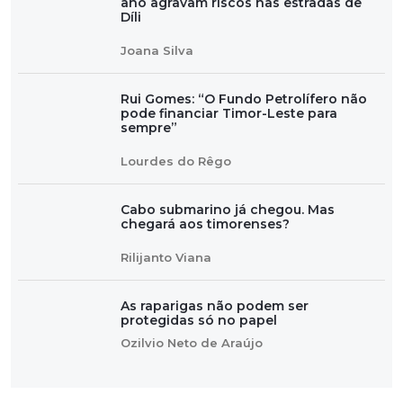
ano agravam riscos nas estradas de
Díli
Joana Silva
Rui Gomes: “O Fundo Petrolífero não
pode financiar Timor-Leste para
sempre”
Lourdes do Rêgo
Cabo submarino já chegou. Mas
chegará aos timorenses?
Rilijanto Viana
As raparigas não podem ser
protegidas só no papel
Ozilvio Neto de Araújo