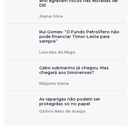
ano agravam riscos nas estradas de
Díli
Joana Silva
Rui Gomes: “O Fundo Petrolífero não
pode financiar Timor-Leste para
sempre”
Lourdes do Rêgo
Cabo submarino já chegou. Mas
chegará aos timorenses?
Rilijanto Viana
As raparigas não podem ser
protegidas só no papel
Ozilvio Neto de Araújo