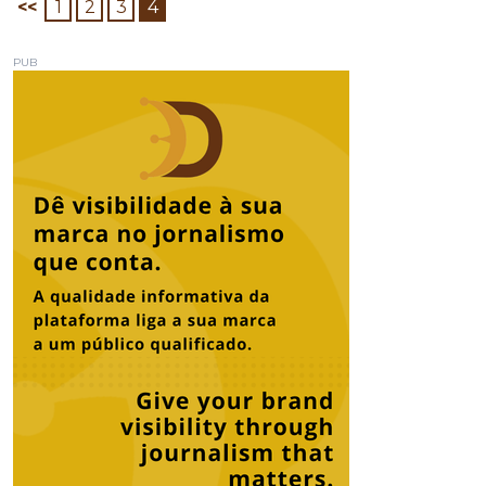
<<
1
2
3
4
PUB